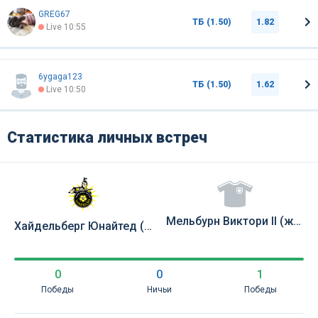
GREG67
ТБ (1.50)
1.82
Live 10:55
6ygaga123
ТБ (1.50)
1.62
Live 10:50
Статистика личных встреч
Мельбурн Виктори II (жен)
Хайдельберг Юнайтед (жен)
0
0
1
Победы
Ничьи
Победы