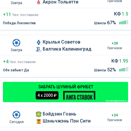
Акрон Тольятти
Прогнозов
Завтра
КФ
1.5
+11
Чел
.
поставили
67%
Победа Локомотив
Шансы
Крылья Советов
+26
Балтика Калининград
Прогнозов
Завтра
КФ
1.95
+4
Чел
.
поставили
52%
Обе забьют Да
Шансы
ЗАБРАТЬ ШУМНЫЙ ФРИБЕТ
4 х 2000 ₽
Реклама ligastavok.ru
Бэйдзин Гоань
+24
Шэньчжэнь Пэн Сити
Прогнозов
Сегодня