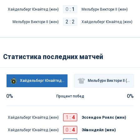
0
:
1
Хайдельберг Юнайтед (жен)
Мельбурн Виктори II (жен)
2 : 2
Мельбурн Виктори II (жен)
Хайдельберг Юнайтед (жен)
Статистика последних матчей
Хайдельберг Юнайтед (жен)
Мельбурн Виктори II (жен)
0%
0%
Процент побед
1
:
4
Хайдельберг Юнайтед (жен)
Эссендон Роялс (жен)
0
:
4
Хайдельберг Юнайтед (жен)
Эйвондейл (жен)