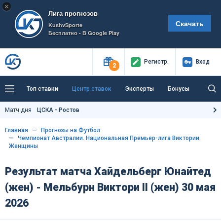
×
Лига прогнозов
Скачать
KushvSporte
Бесплатно - В Google Play
Регистр
.
Вход
2
Топ ставки
Центр ставок
Эксперты
Бонусы
Тренды
Букмекеры
Пресс-центр
Матч дня
ЦСКА - Ростов
Как тут заработать?
Главная
Прогнозы на Футбол
Чемпионат Австралии. Национальная Премьер-лига Виктории.
Женщины
Результат матча Хайдельберг Юнайтед
(жен) - Мельбурн Виктори II (жен) 30 мая
2026