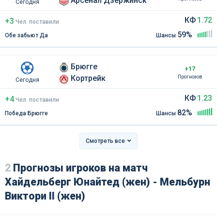
Арсенал Дзержинск
Сегодня
КФ
1.72
+3
Чел
.
поставили
59%
Обе забьют Да
Шансы
Брюгге
+17
Кортрейк
Прогнозов
Сегодня
КФ
1.23
+4
Чел
.
поставили
82%
Победа Брюгге
Шансы
Смотреть все
2
Прогнозы игроков на матч
Хайдельберг Юнайтед (жен) - Мельбурн
Виктори II (жен)