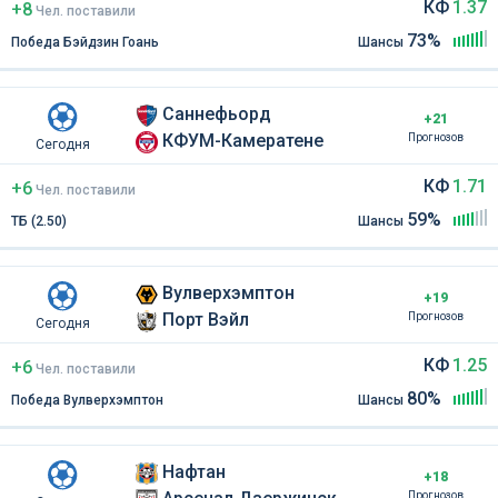
КФ
1.37
+8
Чел
.
поставили
73%
Победа Бэйдзин Гоань
Шансы
Саннефьорд
+21
КФУМ-Камератене
Прогнозов
Сегодня
КФ
1.71
+6
Чел
.
поставили
59%
ТБ (2.50)
Шансы
Вулверхэмптон
+19
Порт Вэйл
Прогнозов
Сегодня
КФ
1.25
+6
Чел
.
поставили
80%
Победа Вулверхэмптон
Шансы
Нафтан
+18
Прогнозов