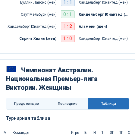
1 : 1
Буллин Лайонc (жен)
Хайдельберг Юнайтед (жен)
0
:
1
Саут Мельбурн (жен)
Хайдельберг Юнайтед (жен)
1
:
2
Хайдельберг Юнайтед (жен)
Аламейн (жен)
1
:
0
Спринг Хиллс (жен)
Хайдельберг Юнайтед (жен)
Чемпионат Австралии.
Национальная Премьер-лига
Виктории. Женщины
Предстоящие
Последниe
Таблица
Турнирная таблица
М
Команды
Игры
В
Н
П
ЗГ
ПГ
О