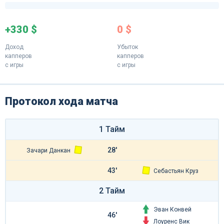
+330 $
0 $
Доход
Убыток
капперов
капперов
с игры
с игры
Протокол хода матча
1 Тайм
28'
Зачари Данкан
43'
Себастьян Круз
2 Тайм
Эван Конвей
46'
Лоуренс Вик