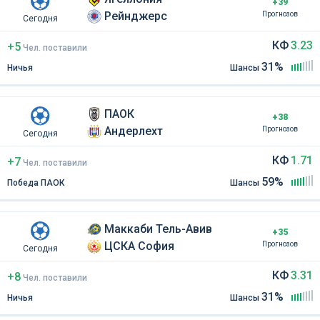
+39
Рейнджерс
Прогнозов
Сегодня
КФ
3.23
+5
Чел
.
поставили
31%
Ничья
Шансы
ПАОК
+38
Андерлехт
Прогнозов
Сегодня
КФ
1.71
+7
Чел
.
поставили
59%
Победа ПАОК
Шансы
Маккаби Тель-Авив
+35
ЦСКА София
Прогнозов
Сегодня
КФ
3.31
+8
Чел
.
поставили
31%
Ничья
Шансы