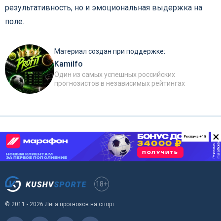
результативность, но и эмоциональная выдержка на
поле.
Материал создан при поддержке:
Kamilfo
Один из самых успешных российских
прогнозистов в независимых рейтингах
×
Реклама +18
18+
© 2011 - 2026 Лига прогнозов на спорт