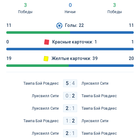
3
0
3
Победы
Ничьи
Победы
11
Голы:
22
11
0
Красные карточки:
1
1
19
Желтые карточки:
39
20
5
:
4
Тампа Бэй Ровдиес
Луисвилл Сити
0
:
2
Луисвилл Сити
Тампа Бэй Ровдиес
2
:
1
Луисвилл Сити
Тампа Бэй Ровдиес
1
:
2
Тампа Бэй Ровдиес
Луисвилл Сити
2
:
1
Луисвилл Сити
Тампа Бэй Ровдиес