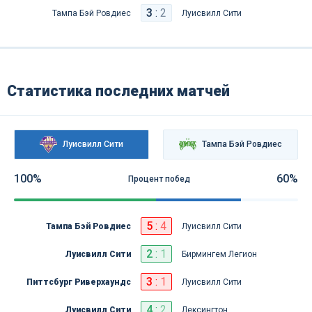
3
:
2
Тампа Бэй Ровдиес
Луисвилл Сити
Статистика последних матчей
Луисвилл Сити
Тампа Бэй Ровдиес
100%
60%
Процент побед
5
:
4
Тампа Бэй Ровдиес
Луисвилл Сити
2
:
1
Луисвилл Сити
Бирмингем Легион
3
:
1
Питтсбург Риверхаундс
Луисвилл Сити
4
:
2
Луисвилл Сити
Лексингтон