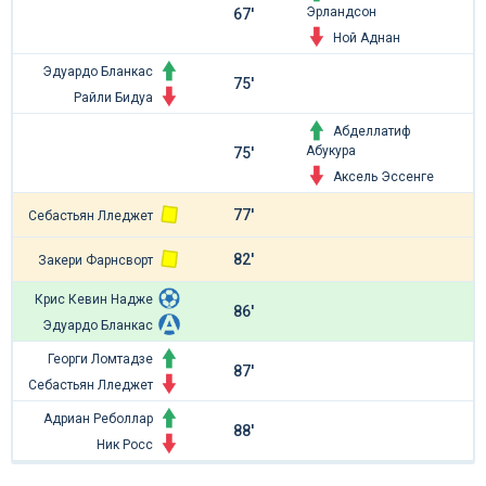
Эрландсон
67'
Ной Аднан
Эдуардо Бланкас
75'
Райли Бидуа
Абделлатиф
Абукура
75'
Аксель Эссенге
77'
Себастьян Лледжет
82'
Закери Фарнсворт
Крис Кевин Надже
86'
Эдуардо Бланкас
Георги Ломтадзе
87'
Себастьян Лледжет
Адриан Реболлар
88'
Ник Росс