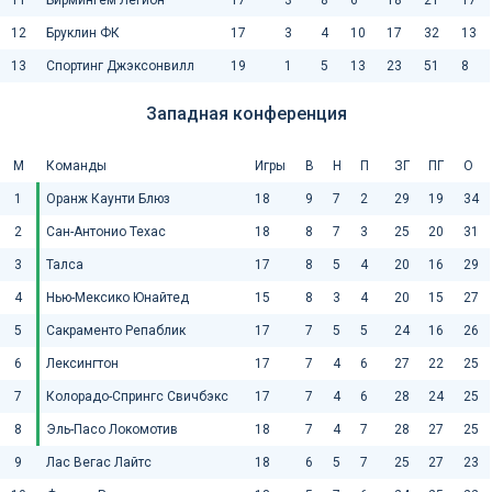
12
Бруклин ФК
17
3
4
10
17
32
13
13
Спортинг Джэксонвилл
19
1
5
13
23
51
8
Западная конференция
М
Команды
Игры
В
Н
П
ЗГ
ПГ
О
1
Оранж Каунти Блюз
18
9
7
2
29
19
34
2
Сан-Антонио Техас
18
8
7
3
25
20
31
3
Талса
17
8
5
4
20
16
29
4
Нью-Мексико Юнайтед
15
8
3
4
20
15
27
5
Сакраменто Репаблик
17
7
5
5
24
16
26
6
Лексингтон
17
7
4
6
27
22
25
7
Колорадо-Спрингс Свичбэкс
17
7
4
6
28
24
25
8
Эль-Пасо Локомотив
18
7
4
7
28
27
25
9
Лас Вегас Лайтс
18
6
5
7
25
27
23