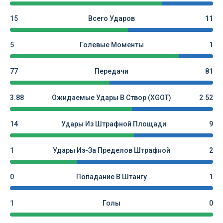
15
Всего Ударов
11
5
Голевые Моменты
1
77
Передачи
81
3.88
Ожидаемые Удары В Створ (xGOT)
2.52
14
Удары Из Штрафной Площади
9
1
Удары Из-За Пределов Штрафной
2
0
Попадание В Штангу
1
1
Голы
0