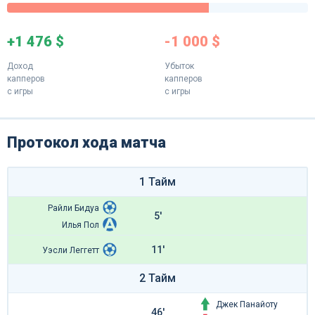
+1 476 $
-1 000 $
Доход
Убыток
капперов
капперов
с игры
с игры
Протокол хода матча
1 Тайм
Райли Бидуа
5'
Илья Пол
11'
Уэсли Леггетт
2 Тайм
Джек Панайоту
46'