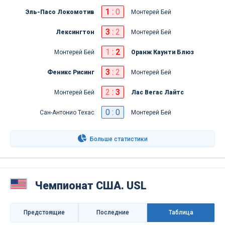
1
:
0
Эль-Пасо Локомотив
Монтерей Бей
3
:
2
Лексингтон
Монтерей Бей
1
:
2
Монтерей Бей
Оранж Каунти Блюз
3
:
2
Феникс Рисинг
Монтерей Бей
2
:
3
Монтерей Бей
Лас Вегас Лайтс
0 : 0
Сан-Антонио Техас
Монтерей Бей
Больше статистики
Чемпионат США. USL
Предстоящие
Последниe
Таблица