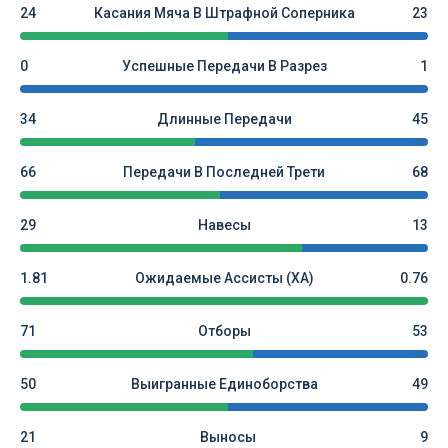
24
Касания Мяча В Штрафной Соперника
23
0
Успешные Передачи В Разрез
1
34
Длинные Передачи
45
66
Передачи В Последней Трети
68
29
Навесы
13
1.81
Ожидаемые Ассисты (xA)
0.76
71
Отборы
53
50
Выигранные Единоборства
49
21
Выносы
9