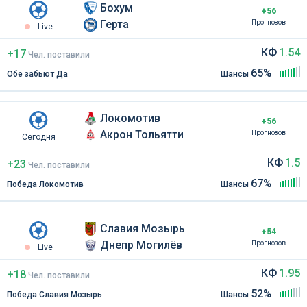
Бохум
+56
Герта
Прогнозов
Live
КФ
1.54
+17
Чел
.
поставили
65%
Обе забьют Да
Шансы
Локомотив
+56
Акрон Тольятти
Прогнозов
Сегодня
КФ
1.5
+23
Чел
.
поставили
67%
Победа Локомотив
Шансы
Славия Мозырь
+54
Днепр Могилёв
Прогнозов
Live
КФ
1.95
+18
Чел
.
поставили
52%
Победа Славия Мозырь
Шансы