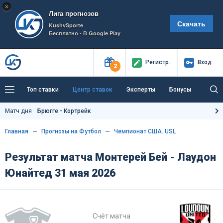
×
Лига прогнозов
Скачать
KushvSporte
Бесплатно - В Google Play
Регистр
.
Вход
2
Топ ставки
Центр ставок
Эксперты
Бонусы
Тренды
Букмекеры
Пресс-центр
Матч дня
Брюгге - Кортрейк
Как тут заработать?
Главная
Прогнозы на Футбол
Чемпионат США. USL
Результат матча Монтерей Бей - Лаудон
Юнайтед 31 мая 2026
Счёт матча