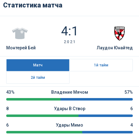
Статистика матча
4:1
2:0 2:1
Монтерей Бей
Лаудон Юнайтед
Матч
1й тайм
2й тайм
43%
Владение Мячом
57%
8
Удары В Створ
6
6
Удары Мимо
4