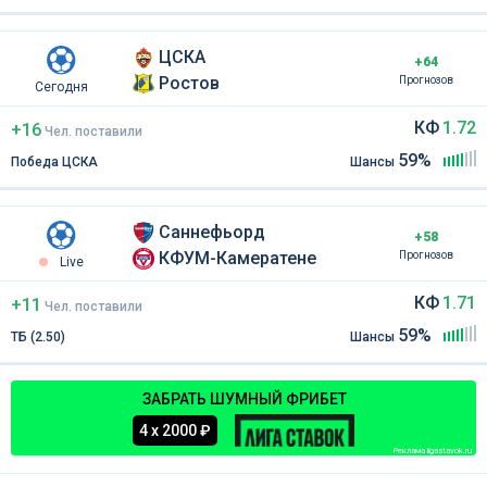
ЦСКА
+64
Ростов
Прогнозов
Сегодня
КФ
1.72
+16
Чел
.
поставили
59%
Победа ЦСКА
Шансы
Саннефьорд
+58
КФУМ-Камератене
Прогнозов
Live
КФ
1.71
+11
Чел
.
поставили
59%
ТБ (2.50)
Шансы
ЗАБРАТЬ ШУМНЫЙ ФРИБЕТ
4 х 2000 ₽
Реклама ligastavok.ru