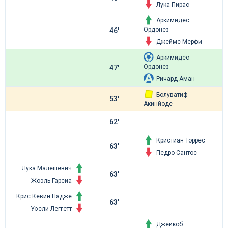
Лука Пирас
Аркимидес
Ордонез
46'
Джеймс Мерфи
Аркимидес
Ордонез
47'
Ричард Аман
Болуватиф
53'
Акинйоде
62'
Кристиан Торрес
63'
Педро Сантос
Лука Малешевич
63'
Жоэль Гарсиа
Крис Кевин Надже
63'
Уэсли Леггетт
Джейкоб