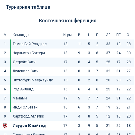
Турнирная таблица
Восточная конференция
М
Команды
Игры
В
Н
П
ЗГ
ПГ
О
1
Тампа Бэй Ровдиес
18
11
5
2
33
19
38
2
Чарльстон Бэттери
18
9
3
6
37
24
30
3
Детройт Сити
17
8
4
5
25
17
28
4
Луисвилл Сити
18
8
3
7
32
31
27
5
Питтсбург Риверхаундс
18
8
2
8
20
20
26
6
Род Айленд
16
6
4
6
25
19
22
7
Майами
19
5
7
7
24
31
22
8
Инди Эльевен
16
6
3
7
19
20
21
9
Хартфорд Атлетик
17
4
8
5
12
16
20
Лаудон Юнайтед
17
3
9
5
21
29
18
11
Бирмингем Легион
17
3
8
6
18
21
17