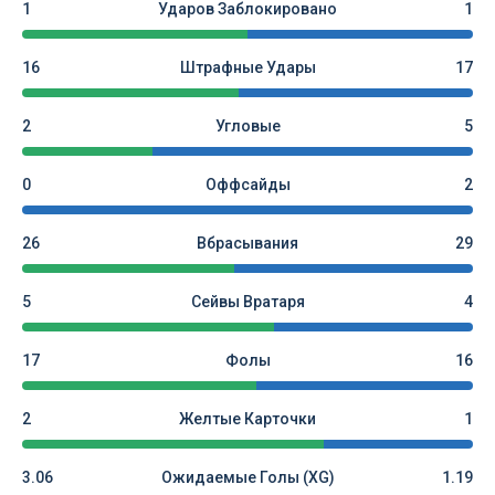
1
Ударов Заблокировано
1
16
Штрафные Удары
17
2
Угловые
5
0
Оффсайды
2
26
Вбрасывания
29
5
Сейвы Вратаря
4
17
Фолы
16
2
Желтые Карточки
1
3.06
Ожидаемые Голы (xG)
1.19