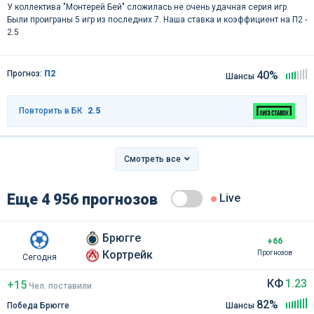
У коллектива "Монтерей Бей" сложилась не очень удачная серия игр.
Были проиграны 5 игр из последних 7. Наша ставка и коэффициент на П2 -
2.5
Прогноз:
П2
40%
Шансы
Повторить в БК
2.5
Смотреть все
Еще 4 956 прогнозов
Live
Брюгге
+66
Кортрейк
Прогнозов
Сегодня
КФ
1.23
+15
Чел
.
поставили
82%
Победа Брюгге
Шансы