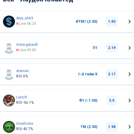
Alex_sh69
ИТМ1 (2.50)
1.83
Live 06:23
mara-gataulli
П1
2.19
Live 05:06
ataman
1-й тайм Х
2.17
ROI 0%
Lovich
Ф1 (-1.00)
3.5
ROI -56.1%
Goodzone
ТМ (2.50)
1.98
ROI 40.7%