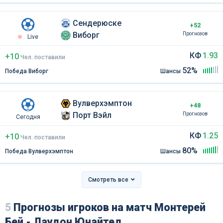
Сендерюске
+52
Виборг
Прогнозов
Live
КФ
1.93
+10
Чел
.
поставили
52%
Победа Виборг
Шансы
Вулверхэмптон
+48
Порт Вэйл
Прогнозов
Сегодня
КФ
1.25
+10
Чел
.
поставили
80%
Победа Вулверхэмптон
Шансы
Смотреть все
5
Прогнозы игроков на матч Монтерей
Бей - Лаудон Юнайтед