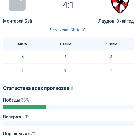
4:1
Монтерей Бей
Лаудон Юнайтед
Чемпионат США. USL
Матч
1 тайм
2 тайм
4
2
2
1
0
1
Статистика всех прогнозов
6
Победы
33%
Возвраты
0%
Поражения
67%