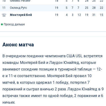
10
Феникс Рисинг
18
5
7
6
24
25
22
11
Окленд Рутс
19
5
7
7
25
28
22
Монтерей Бей
19
4
3
12
19
31
15
Проход дальше
Анонс матча
В очередном поединке чемпионата США USL встретятся
команды Монтерей Бей и Лаудон Юнайтед, которые
занимают соседние позиции в турнирной таблице — 12-
е и 11-е соответственно. Монтерей Бей провел 10
матчей, в которых одержал 1 победу, потерпел 7
поражений и сыграл вничью 2 раза. Лаудон Юнайтед в 9
встречах также имеет по одной победе, 2 поражения и 6
ничьих.