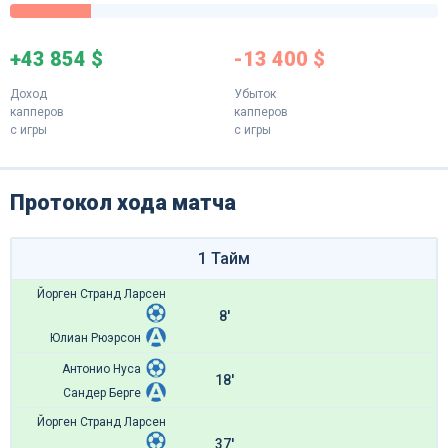
+43 854 $
-13 400 $
Доход
Убыток
капперов
капперов
с игры
с игры
Протокол хода матча
1 Тайм
Йорген Странд Ларсен
8'
Юлиан Рюэрсон
Антонио Нуса
18'
Сандер Берге
Йорген Странд Ларсен
37'