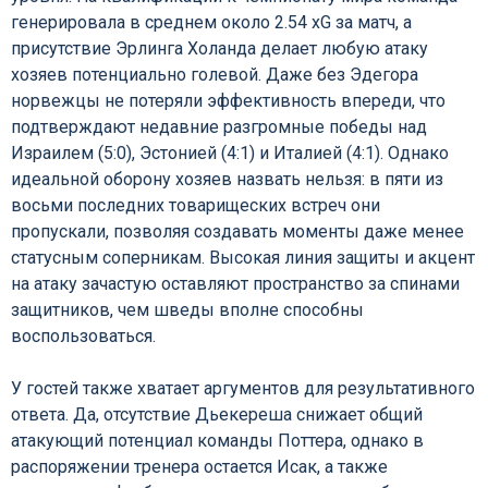
генерировала в среднем около 2.54 xG за матч, а
присутствие Эрлинга Холанда делает любую атаку
хозяев потенциально голевой. Даже без Эдегора
норвежцы не потеряли эффективность впереди, что
подтверждают недавние разгромные победы над
Израилем (5:0), Эстонией (4:1) и Италией (4:1). Однако
идеальной оборону хозяев назвать нельзя: в пяти из
восьми последних товарищеских встреч они
пропускали, позволяя создавать моменты даже менее
статусным соперникам. Высокая линия защиты и акцент
на атаку зачастую оставляют пространство за спинами
защитников, чем шведы вполне способны
воспользоваться.
У гостей также хватает аргументов для результативного
ответа. Да, отсутствие Дьекереша снижает общий
атакующий потенциал команды Поттера, однако в
распоряжении тренера остается Исак, а также