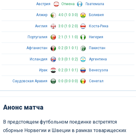
Австрия
Отмена
Гватемала
Алжир
4:0 (1:0 3:0)
Боливия
Англия
3:0 (1:0 2:0)
Коста-Рика
Португалия
2:1 (1:1 1:0)
Нигерия
Афганистан
0:2 (0:1 0:1)
Пакистан
Исландия
0:3 (0:1 0:2)
Аргентина
Ирак
0:2 (0:1 0:1)
Венесуэла
Саудовская Аравия
0:0 (0:0 0:0)
Сенегал
Анонс матча
В предстоящем футбольном поединке встретятся
сборные Норвегии и Швеции в рамках товарищеских