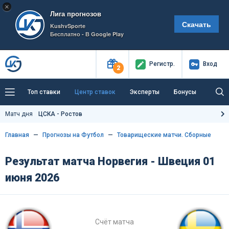
×
Лига прогнозов
Скачать
KushvSporte
Бесплатно - В Google Play
Регистр
.
Вход
2
Топ ставки
Центр ставок
Эксперты
Бонусы
Тренды
Букмекеры
Пресс-центр
Матч дня
ЦСКА - Ростов
Как тут заработать?
Главная
Прогнозы на Футбол
Товарищеские матчи. Сборные
Результат матча Норвегия - Швеция 01
июня 2026
Счёт матча