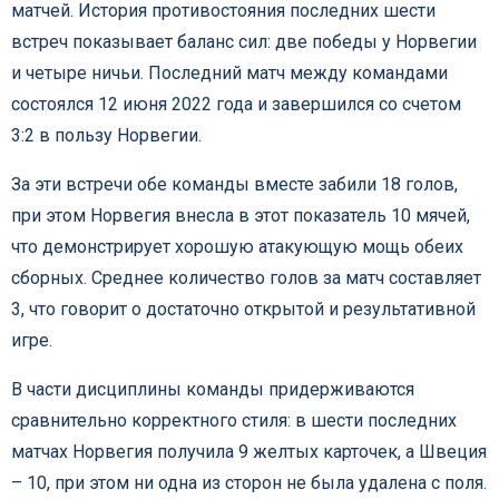
матчей. История противостояния последних шести
встреч показывает баланс сил: две победы у Норвегии
и четыре ничьи. Последний матч между командами
состоялся 12 июня 2022 года и завершился со счетом
3:2 в пользу Норвегии.
За эти встречи обе команды вместе забили 18 голов,
при этом Норвегия внесла в этот показатель 10 мячей,
что демонстрирует хорошую атакующую мощь обеих
сборных. Среднее количество голов за матч составляет
3, что говорит о достаточно открытой и результативной
игре.
В части дисциплины команды придерживаются
сравнительно корректного стиля: в шести последних
матчах Норвегия получила 9 желтых карточек, а Швеция
– 10, при этом ни одна из сторон не была удалена с поля.