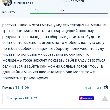
-1 332 $
за месяц
01 июня 19:16
3 +
6 -
ROI -37%
рассчитываю в этом матче увидеть сегодня не меньше
трёх голов. матч всё-таки товарищеский поэтому
результат на команды на сборные давить не будет и
считаю что можно поиграть не то чтобы в полную силу
но и без особой оглядки на оборону. понимаю что будут
играть не основными составами но считаю что
молодёжь тоже захочет показать себя и буду стараться
отличиться и забить как можно больше голов чтобы в
дальнейшем на чемпионате мира они могли тоже
получить игровое время.
Прогноз:
ТБ (3.00)
Результат
3:1
Повторить в БК
2.02