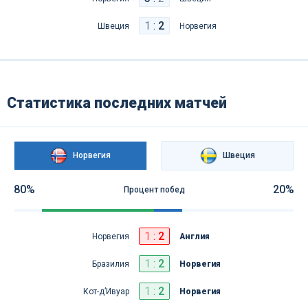
1
:
2
Швеция
Норвегия
Статистика последних матчей
Норвегия
Швеция
80%
20%
Процент побед
1
:
2
Норвегия
Англия
1
:
2
Бразилия
Норвегия
1
:
2
Кот-д’Ивуар
Норвегия