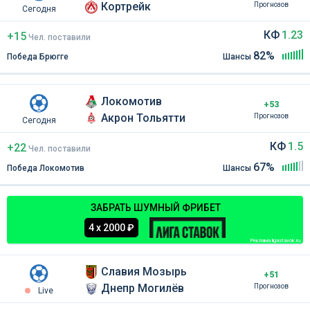
Кортрейк
Прогнозов
Сегодня
КФ
1.23
+15
Чел
.
поставили
82%
Победа Брюгге
Шансы
Локомотив
+53
Акрон Тольятти
Прогнозов
Сегодня
КФ
1.5
+22
Чел
.
поставили
67%
Победа Локомотив
Шансы
ЗАБРАТЬ ШУМНЫЙ ФРИБЕТ
4 х 2000 ₽
Реклама ligastavok.ru
Славия Мозырь
+51
Днепр Могилёв
Прогнозов
Live