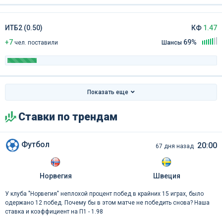
ИТБ2 (0.50)
КФ
1.47
+7
69%
чел
.
поставили
Шансы
Показать еще
Ставки по трендам
Футбол
20:00
67 дня назад
Норвегия
Швеция
У клуба "Норвегия" неплохой процент побед в крайних 15 играх, было
одержано 12 побед. Почему бы в этом матче не победить снова? Наша
ставка и коэффициент на П1 - 1.98