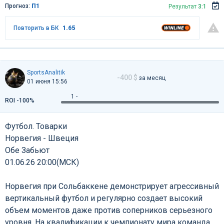
Прогноз:
П1
Результат
3:1
Повторить в БК
1.65
SportsAnalitik
-400 $
за месяц
01 июня 15:56
1 -
ROI -100%
Футбол. Товарки
Норвегия - Швеция
Обе Забьют
01.06.26 20:00(МСК)
Норвегия при Сольбаккене демонстрирует агрессивный
вертикальный футбол и регулярно создает высокий
объем моментов даже против соперников серьезного
уровня. На квалификации к чемпионату мира команда