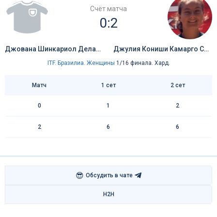
Счёт матча
0:2
Джована Шинкариол Делаторре Барбоза
Джулия Кониши Камарго Сильва
ITF. Бразилиа. Женщины
1/16 финала. Хард.
Матч
1 сет
2 сет
0
1
2
2
6
6
😎
Обсудить в чате
H2H