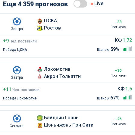
Еще 4 359 прогнозов
Live
ЦСКА
+33
Ростов
Прогнозов
Завтра
КФ
1.72
+9
Чел
.
поставили
59%
Победа ЦСКА
Шансы
Локомотив
+30
Акрон Тольятти
Прогнозов
Завтра
КФ
1.5
+11
Чел
.
поставили
67%
Победа Локомотив
Шансы
Бэйдзин Гоань
+26
Шэньчжэнь Пэн Сити
Прогнозов
Сегодня