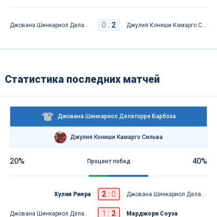
0
:
2
Джована Шинкариол Делаторре Барбоза
Джулия Кониши Камарго Сильва
Статистика последних матчей
Джована Шинкариол Делаторре Барбоза
Джулия Кониши Камарго Сильва
20%
40%
Процент побед
2
:
0
Хулия Риера
Джована Шинкариол Делаторре Барбоза
1
:
2
Джована Шинкариол Делаторре Барбоза
Марджори Соуза