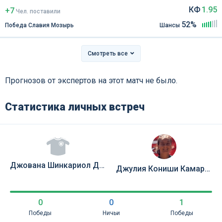
КФ
1.95
+7
Чел
.
поставили
52%
Победа Славия Мозырь
Шансы
Смотреть все
Прогнозов от экспертов на этот матч не было.
Статистика личных встреч
Джована Шинкариол Делаторре Барбоза
Джулия Кониши Камарго Сильва
0
0
1
Победы
Ничьи
Победы