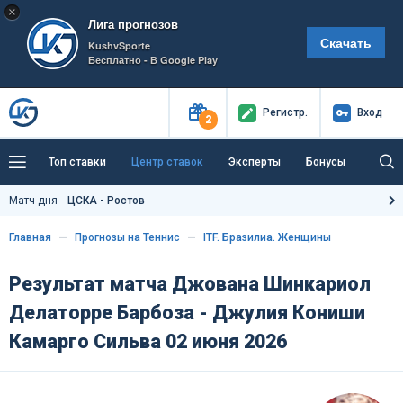
×
Лига прогнозов
Скачать
KushvSporte
Бесплатно - В Google Play
Регистр
.
Вход
2
Топ ставки
Центр ставок
Эксперты
Бонусы
Тренды
Букмекеры
Пресс-центр
Матч дня
ЦСКА - Ростов
Как тут заработать?
Главная
Прогнозы на Теннис
ITF. Бразилиа. Женщины
Результат матча Джована Шинкариол
Делаторре Барбоза - Джулия Кониши
Камарго Сильва 02 июня 2026