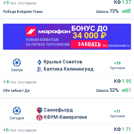
КФ
1.37
+9
Чел
.
поставили
73%
Победа Бэйдзин Гоань
Шансы
БОНУС ДО
34 000 ₽
НОВЫМ КЛИЕНТАМ
ЗАБРАТЬ
ЗА ПЕРВОЕ ПОПОЛНЕНИЕ
Реклама. 18+, marathonbet.ru
Крылья Советов
+26
Балтика Калининград
Прогнозов
Завтра
КФ
1.95
+4
Чел
.
поставили
52%
Обе забьют Да
Шансы
Саннефьорд
+21
КФУМ-Камератене
Прогнозов
Сегодня
КФ
1.71
+6
Чел
.
поставили