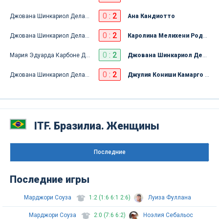
0
:
2
Джована Шинкариол Делаторре Барбоза
Ана Кандиотто
0
:
2
Джована Шинкариол Делаторре Барбоза
Каролина Мелихени Родригес Альвес
0
:
2
Мария Эдуарда Карбоне Душ Сантуш
Джована Шинкариол Делаторре Барбоза
0
:
2
Джована Шинкариол Делаторре Барбоза
Джулия Кониши Камарго Сильва
ITF. Бразилиа. Женщины
Последниe
Последние игры
Марджори Соуза
1:2 (1:6 6:1 2:6)
Луиза Фуллана
Марджори Соуза
2:0 (7:6 6:2)
Ноэлия Себальос