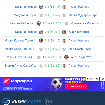
Камила Ромеро
0:2 (1:6 1:6)
Луиза Фуллана
Марджори Соуза
2:0 (6:2 6:2)
Мария Эдуарда Карбоне Душ Сантуш
Ноэлия Себальос
2:1 (6:7 6:2 6:1)
Франческа Маттиоли
Камила Ромеро
2:0 (6:4 6:2)
Ана Кандиотто
Мария Камила Торрес Мурсия
0:2 (2:6 1:6)
Луиза Фуллана
Мария Хосе Санчес Урибе
0:2 (0:6 6:7)
Марджори Соуза
Летисия Гарсия Видаль
1:2 (5:7 6:1 3:6)
Ана Кандиотто
Мария Луиза Оливейра
0:2 (0:6 2:6)
Луиза Фуллана
×
Реклама +18
18+