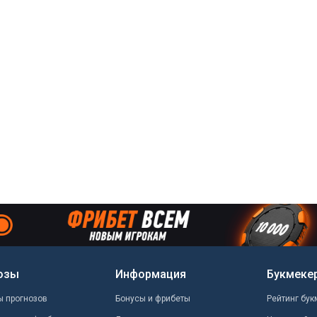
озы
Информация
Букмеке
ы прогнозов
Бонусы и фрибеты
Рейтинг бук