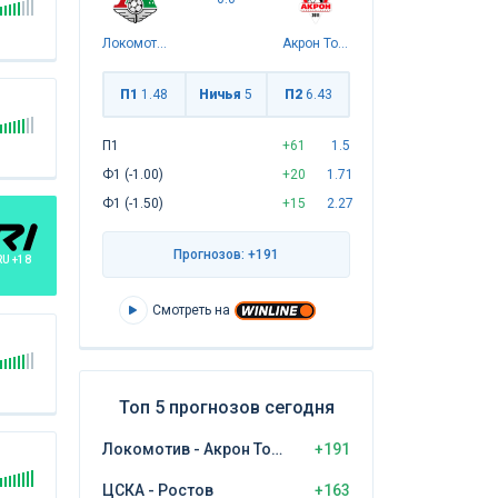
Локомотив
Акрон Тольятти
П1
1.48
Ничья
5
П2
6.43
П1
+61
1.5
Ф1 (-1.00)
+20
1.71
Ф1 (-1.50)
+15
2.27
Прогнозов: +191
RU +18
Смотреть на
Топ 5 прогнозов сегодня
Локомотив - Акрон Тольятти
+191
ЦСКА - Ростов
+163