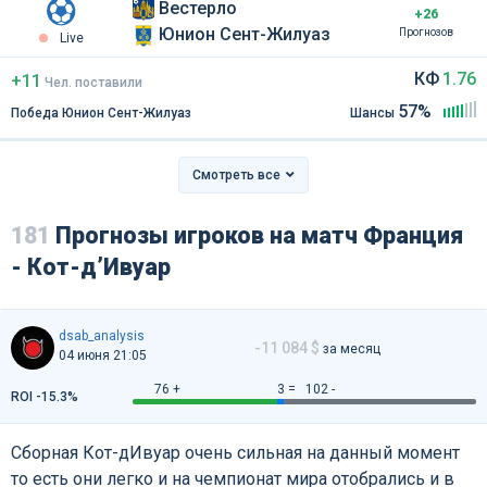
Вестерло
+26
Юнион Сент-Жилуаз
Прогнозов
Live
КФ
1.76
+11
Чел
.
поставили
57%
Победа Юнион Сент-Жилуаз
Шансы
Смотреть все
181
Прогнозы игроков на матч Франция
- Кот-д’Ивуар
dsab_analysis
-11 084 $
за месяц
04 июня 21:05
76 +
3 =
102 -
ROI -15.3%
Сборная Кот-дИвуар очень сильная на данный момент
то есть они легко и на чемпионат мира отобрались и в