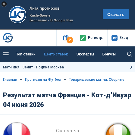
×
Лига прогнозов
Скачать
KushvSporte
Бесплатно - В Google Play
Регистр
.
Вход
2
Топ ставки
Центр ставок
Эксперты
Бонусы
Тренды
Букмекеры
Пресс-центр
Матч дня
Зенит - Родина Москва
Как тут заработать?
Главная
Прогнозы на Футбол
Товарищеские матчи. Сборные
Результат матча Франция - Кот-д’Ивуар
04 июня 2026
Счёт матча