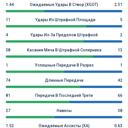
1.44
Ожидаемые Удары В Створ (xGOT)
2.31
11
Удары Из Штрафной Площади
5
4
Удары Из-За Пределов Штрафной
2
38
Касания Мяча В Штрафной Соперника
13
1
Успешные Передачи В Разрез
1
74
Длинные Передачи
42
81
Передачи В Последней Трети
66
27
Навесы
38
1.52
Ожидаемые Ассисты (xA)
0.63