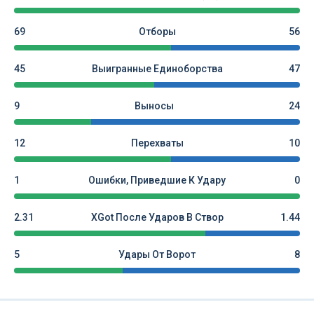
69
Отборы
56
45
Выигранные Единоборства
47
9
Выносы
24
12
Перехваты
10
1
Ошибки, Приведшие К Удару
0
2.31
XGot После Ударов В Створ
1.44
5
Удары От Ворот
8