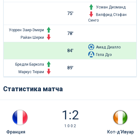
Усман Диоманд
75'
Вилфрид Стэфан
Синго
Уоррен Заир-Эмери
78'
Райан Шерки
Амад Диалло
84'
Гела Дуэ
Бредли Баркола
89'
Маркус Тюрам
Статистика матча
1:2
1:0 0:2
Франция
Кот-д’Ивуар