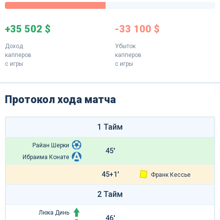
+35 502 $
-33 100 $
Доход
Убыток
капперов
капперов
с игры
с игры
Протокол хода матча
1 Тайм
Райан Шерки
45'
Ибраима Конате
45+1'
Франк Кессье
2 Тайм
Люка Динь
46'