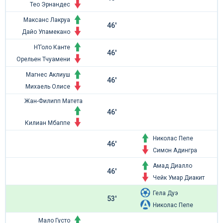
Тео Эрнандес
Максанс Лакруа
46'
Дайо Упамекано
Н’Голо Канте
46'
Орельен Тчуамени
Магнес Аклиуш
46'
Михаель Олисе
Жан-Филипп Матета
46'
Килиан Мбаппе
Николас Пепе
46'
Симон Адингра
Амад Диалло
46'
Чейк Умар Диакит
Гела Дуэ
53'
Николас Пепе
Мало Густо