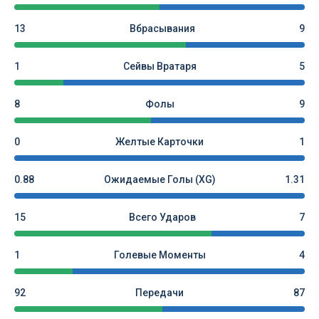
13
Вбрасывания
9
1
Сейвы Вратаря
5
8
Фолы
9
0
Желтые Карточки
1
0.88
Ожидаемые Голы (xG)
1.31
15
Всего Ударов
7
1
Голевые Моменты
4
92
Передачи
87