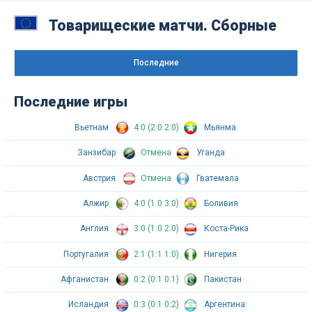
Товарищеские матчи. Сборные
Последниe
Последние игры
Вьетнам
4:0 (2:0 2:0)
Мьянма
Занзибар
Отмена
Уганда
Австрия
Отмена
Гватемала
Алжир
4:0 (1:0 3:0)
Боливия
Англия
3:0 (1:0 2:0)
Коста-Рика
Португалия
2:1 (1:1 1:0)
Нигерия
Афганистан
0:2 (0:1 0:1)
Пакистан
Исландия
0:3 (0:1 0:2)
Аргентина