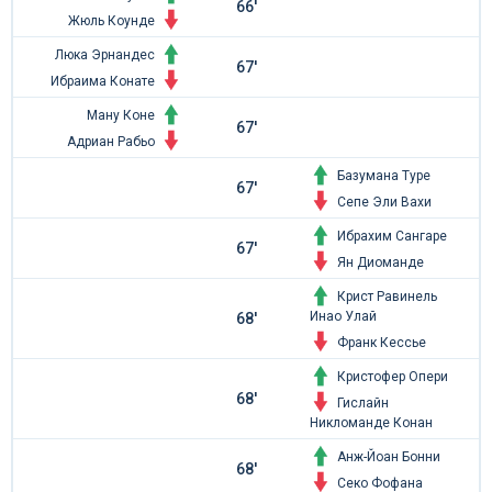
66'
Жюль Коунде
Люка Эрнандес
67'
Ибраима Конате
Ману Коне
67'
Адриан Рабьо
Базумана Туре
67'
Сепе Эли Вахи
Ибрахим Сангаре
67'
Ян Диоманде
Крист Равинель
Инао Улай
68'
Франк Кессье
Кристофер Опери
68'
Гислайн
Никломанде Конан
Анж-Йоан Бонни
68'
Секо Фофана