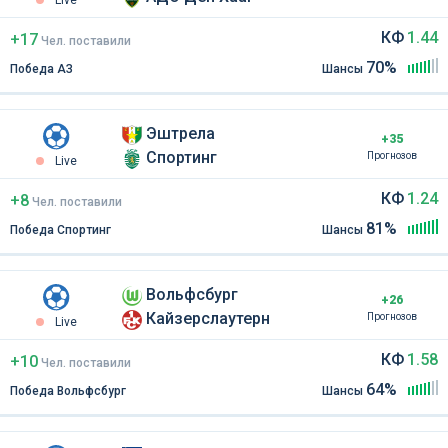
Live
КФ
1.44
+17
Чел
.
поставили
70%
Победа АЗ
Шансы
Эштрела
+35
Спортинг
Прогнозов
Live
КФ
1.24
+8
Чел
.
поставили
81%
Победа Спортинг
Шансы
Вольфсбург
+26
Кайзерслаутерн
Прогнозов
Live
КФ
1.58
+10
Чел
.
поставили
64%
Победа Вольфсбург
Шансы