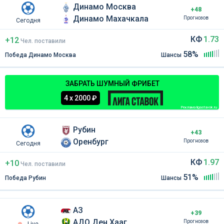
Динамо Москва
+48
Динамо Махачкала
Прогнозов
Сегодня
КФ
1.73
+12
Чел
.
поставили
58%
Победа Динамо Москва
Шансы
ЗАБРАТЬ ШУМНЫЙ ФРИБЕТ
4 х 2000 ₽
Реклама ligastavok.ru
Рубин
+43
Оренбург
Прогнозов
Сегодня
КФ
1.97
+10
Чел
.
поставили
51%
Победа Рубин
Шансы
АЗ
+39
АДО Ден Хааг
Прогнозов