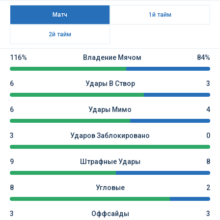
Матч
1й тайм
2й тайм
116%
Владение Мячом
84%
6
Удары В Створ
3
6
Удары Мимо
4
3
Ударов Заблокировано
0
9
Штрафные Удары
8
8
Угловые
2
3
Оффсайды
3