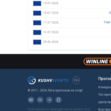
19.07.2026
Q
18.07.2026
Tida
17.07.2026
16.07.2026
28.06.2026
Прогн
18+
Конкурс
© 2011 - 2026 Лига прогнозов на спорт
Топ прог
Центр пр
Kushvsporte не проводит игр на деньги. Вся
Все прог