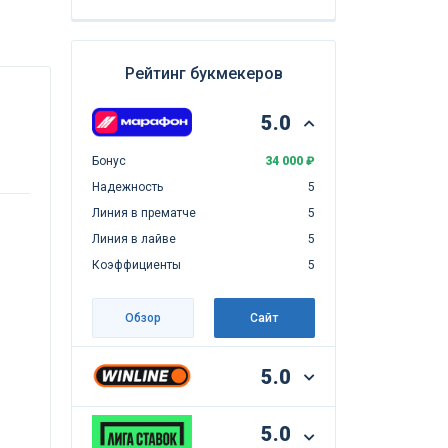
Рейтинг букмекеров
5.0
Бонус
34 000 ₽
Надежность
5
Линия в прематче
5
Линия в лайве
5
Коэффициенты
5
Обзор
Сайт
5.0
5.0