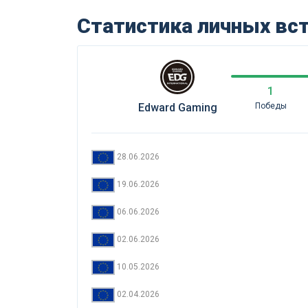
Статистика личных вс
1
Edward Gaming
Победы
28.06.2026
19.06.2026
06.06.2026
02.06.2026
10.05.2026
02.04.2026