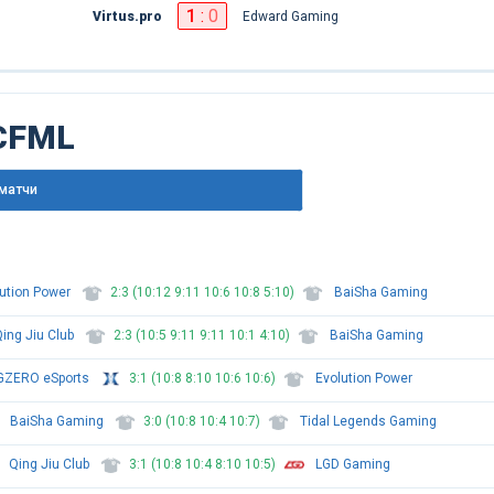
1
:
0
Virtus.pro
Edward Gaming
 CFML
матчи
ution Power
2:3 (10:12 9:11 10:6 10:8 5:10)
BaiSha Gaming
ing Jiu Club
2:3 (10:5 9:11 9:11 10:1 4:10)
BaiSha Gaming
GZERO eSports
3:1 (10:8 8:10 10:6 10:6)
Evolution Power
BaiSha Gaming
3:0 (10:8 10:4 10:7)
Tidal Legends Gaming
Qing Jiu Club
3:1 (10:8 10:4 8:10 10:5)
LGD Gaming