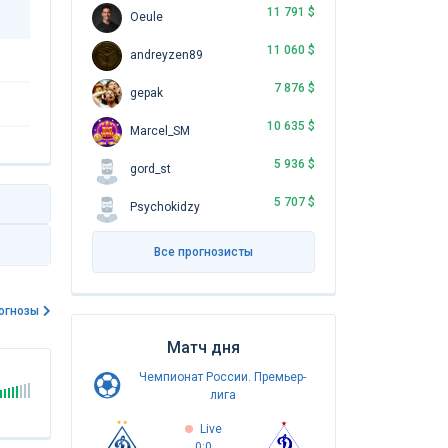
11 791 $
Oeule
11 060 $
andreyzen89
7 876 $
gepak
10 635 $
Marcel_SM
5 936 $
gord_st
5 707 $
Psychokidzy
Все прогнозисты
огнозы
Матч дня
Чемпионат России. Премьер-
лига
Live
0:0