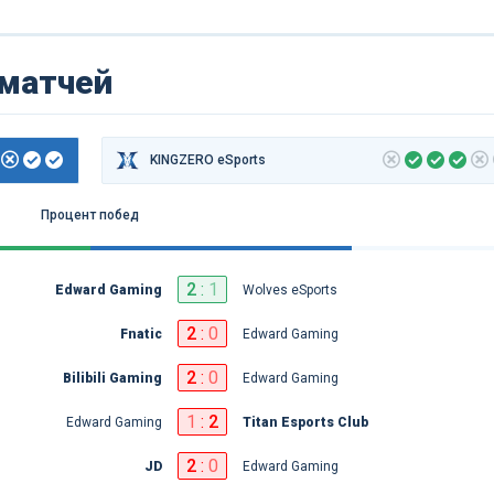
 матчей
KINGZERO eSports
Процент побед
2
:
1
Edward Gaming
Wolves eSports
2
:
0
Fnatic
Edward Gaming
2
:
0
Bilibili Gaming
Edward Gaming
1
:
2
Edward Gaming
Titan Esports Club
2
:
0
JD
Edward Gaming