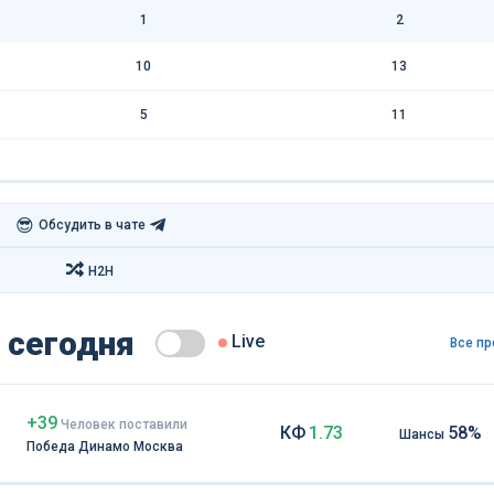
1
2
10
13
5
11
😎
Обсудить в чате
H2H
 сегодня
Live
Все пр
+39
Чел
овек
поставили
КФ
1.73
58%
Шансы
Победа Динамо Москва