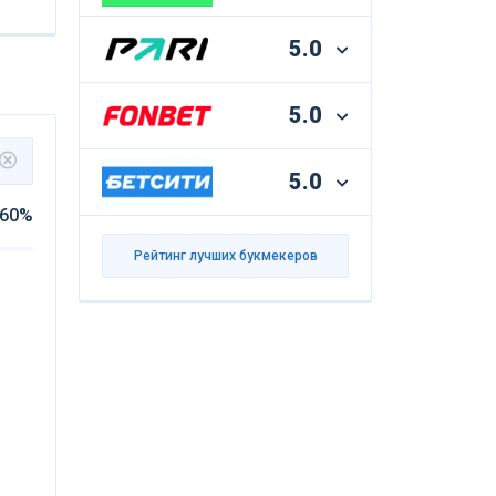
5.0
5.0
5.0
60%
Рейтинг лучших букмекеров