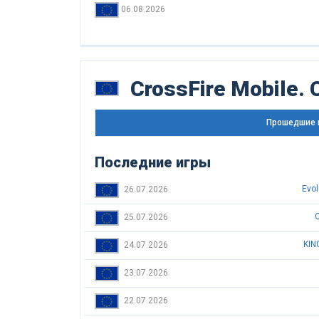
06.08.2026
CrossFire Mobile.
Прошедшие 
Последние игры
Evol
26.07.2026
Q
25.07.2026
KIN
24.07.2026
23.07.2026
22.07.2026