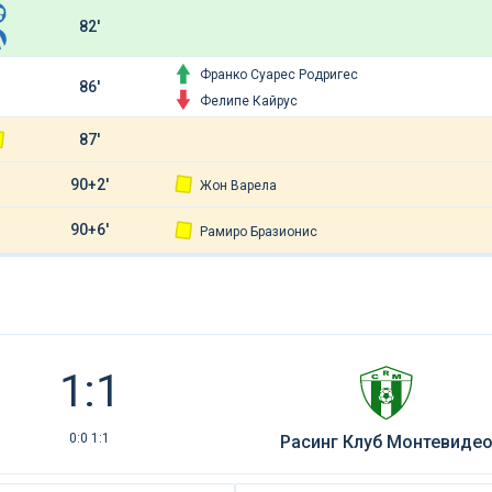
82'
Франко Суарес Родригес
86'
Фелипе Кайрус
87'
90+2'
Жон Варела
90+6'
Рамиро Бразионис
1:1
0:0 1:1
Расинг Клуб Монтевиде