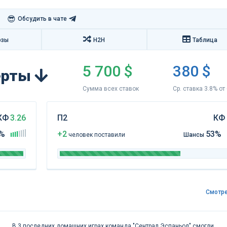
😎
Обсудить в чате
озы
H2H
Таблица
5 700 $
380 $
перты
Сумма всех ставок
Ср. ставка 3.8% от
КФ
3.26
П2
КФ
%
+2
53%
чел
овек
поставили
Шансы
Смотре
В 3 последних домашних играх команда "Сентрал Эспаньол" смогли