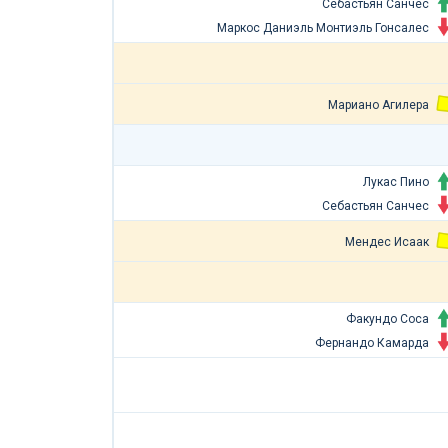
Себастьян Санчес
Маркос Даниэль Монтиэль Гонсалес
Мариано Агилера
Лукас Пино
Себастьян Санчес
Мендес Исаак
Факундо Соса
Фернандо Камарда