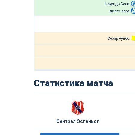
Факундо Соса
Диего Вера
Сезар Нунес
Статистика матча
Сентрал Эспаньол