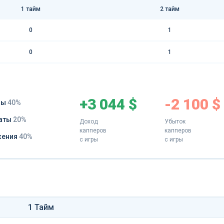
1 тайм
2 тайм
0
1
0
1
+3 044 $
-2 100 $
ды
40%
аты
20%
Доход
Убыток
капперов
капперов
жения
40%
с игры
с игры
1 Тайм