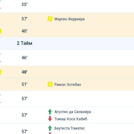
35'
37'
Мартин Ферреира
40'
2 Тайм
46'
48'
51'
Рамон Эстебан
57'
Агустин да Силвейра
57'
Томаш Хосе Хабиб
Баутиста Томатис
57'