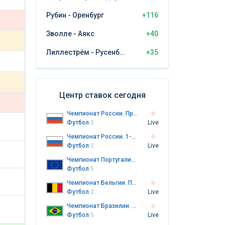
Рубин - Оренбург
+116
Зволле - Аякс
+40
Лиллестрём - Русенборг
+35
Центр ставок сегодня
Чемпионат России. Премьер-лига
Футбол
3
Live
Чемпионат России. 1-я лига
Футбол
2
Live
Чемпионат Португалии. Примейра-лига
Футбол
5
Чемпионат Бельгии. Премьер-лига
Футбол
2
Live
Чемпионат Бразилии. Серия A
Футбол
5
Live