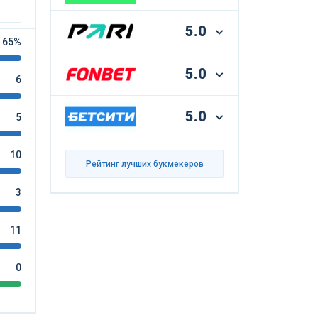
5.0
65%
5.0
6
5.0
5
10
Рейтинг лучших букмекеров
3
11
0