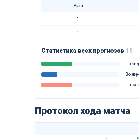
Матч
1
1
Статистика всех прогнозов
15
Побе
Возвр
Пора
Протокол хода матча