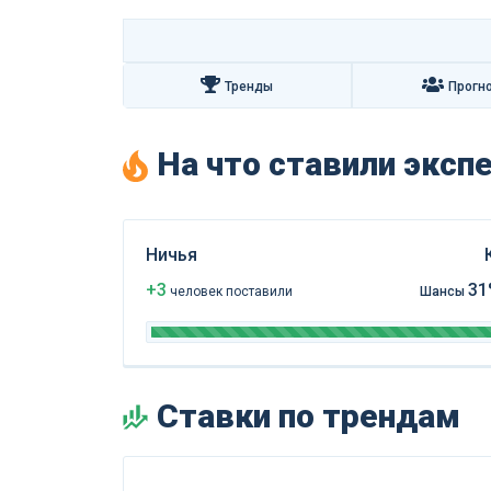
Тренды
Прогн
На что ставили экс
Ничья
+3
31
чел
овек
поставили
Шансы
Ставки по трендам