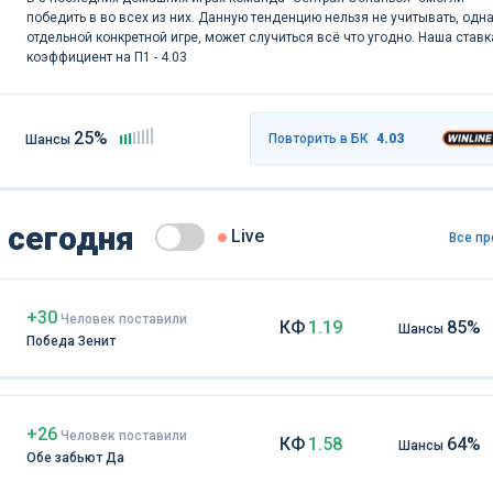
победить в во всех из них. Данную тенденцию нельзя не учитывать, одна
отдельной конкретной игре, может случиться всё что угодно. Наша ставк
коэффициент на П1 - 4.03
25%
Повторить в БК
4.03
Шансы
 сегодня
Live
Все пр
+30
Чел
овек
поставили
КФ
1.19
85%
Шансы
Победа Зенит
+26
Чел
овек
поставили
КФ
1.58
64%
Шансы
Обе забьют Да