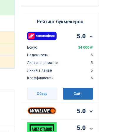
Рейтинг букмекеров
5.0
Бонус
34 000 ₽
Надежность
5
Линия в прематче
5
Линия в лайве
5
Коэффициенты
5
Обзор
Сайт
5.0
о
5.0