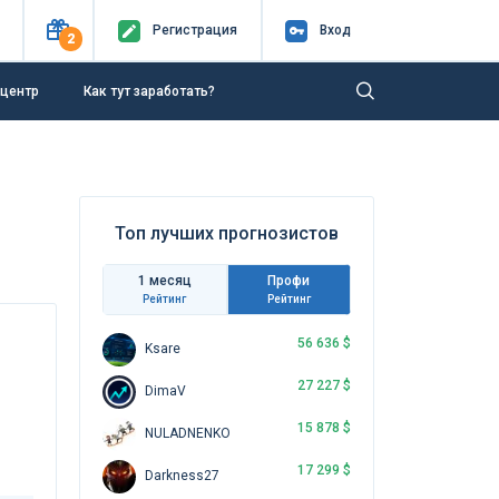
Регистр
ация
Вход
2
-центр
Как тут заработать?
Топ лучших прогнозистов
1 месяц
Профи
Рейтинг
Рейтинг
56 636 $
Ksare
27 227 $
DimaV
15 878 $
NULADNENKO
о
17 299 $
Darkness27