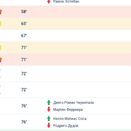
Рамон Эстебан
58'
65'
67'
71'
71'
72'
72'
Диего Роман Чеукепаль
76'
Мартин Ферреира
Нелло Матиас Соса
76'
Родриго Дудок