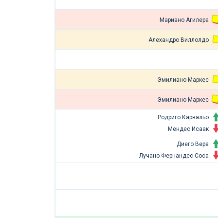
Мариано Агилера
Алехандро Виллолдо
Эмилиано Маркес
Эмилиано Маркес
Родриго Карвальо
Мендес Исаак
Диего Вера
Лучано Фернандес Соса