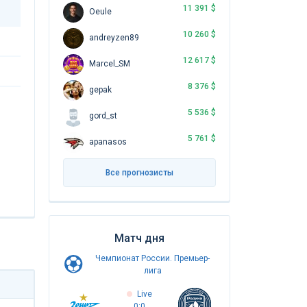
11 391 $
Oeule
10 260 $
andreyzen89
12 617 $
Marcel_SM
8 376 $
gepak
5 536 $
gord_st
5 761 $
apanasos
Все прогнозисты
Матч дня
Чемпионат России. Премьер-
лига
Live
0:0