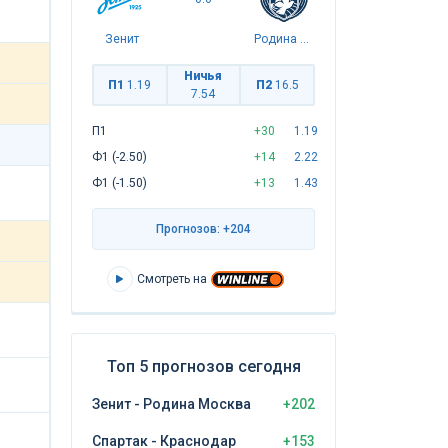
Зенит
Родина Москва
Ничья
П1
1.19
П2
16.5
7.54
П1
+30
1.19
Ф1 (-2.50)
+14
2.22
Ф1 (-1.50)
+13
1.43
Прогнозов: +204
Смотреть на
Топ 5 прогнозов сегодня
Зенит - Родина Москва
+202
Спартак - Краснодар
+153