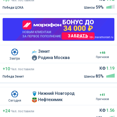
Чел
.
поставили
59%
Победа ЦСКА
Шансы
БОНУС ДО
34 000 ₽
НОВЫМ КЛИЕНТАМ
ЗАБРАТЬ
ЗА ПЕРВОЕ ПОПОЛНЕНИЕ
Реклама. 18+, marathonbet.ru
Зенит
+46
Родина Москва
Прогнозов
Завтра
КФ
1.19
+10
Чел
.
поставили
85%
Победа Зенит
Шансы
Нижний Новгород
+41
Нефтехимик
Прогнозов
Сегодня
КФ
1.56
+24
Чел
.
поставили