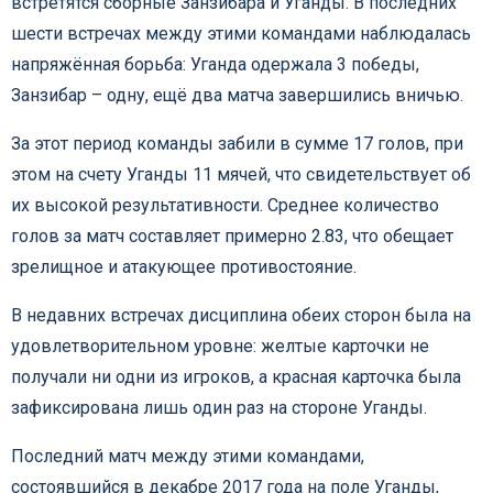
встретятся сборные Занзибара и Уганды. В последних
шести встречах между этими командами наблюдалась
напряжённая борьба: Уганда одержала 3 победы,
Занзибар – одну, ещё два матча завершились вничью.
За этот период команды забили в сумме 17 голов, при
этом на счету Уганды 11 мячей, что свидетельствует об
их высокой результативности. Среднее количество
голов за матч составляет примерно 2.83, что обещает
зрелищное и атакующее противостояние.
В недавних встречах дисциплина обеих сторон была на
удовлетворительном уровне: желтые карточки не
получали ни одни из игроков, а красная карточка была
зафиксирована лишь один раз на стороне Уганды.
Последний матч между этими командами,
состоявшийся в декабре 2017 года на поле Уганды,