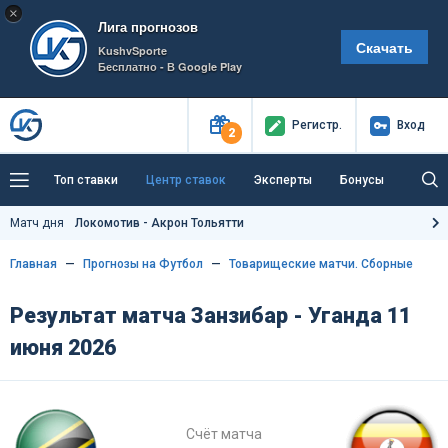
×
Лига прогнозов
Скачать
KushvSporte
Бесплатно - В Google Play
Регистр
.
Вход
2
Топ ставки
Центр ставок
Эксперты
Бонусы
Тренды
Букмекеры
Пресс-центр
Матч дня
Локомотив - Акрон Тольятти
Как тут заработать?
Главная
Прогнозы на Футбол
Товарищеские матчи. Сборные
Результат матча Занзибар - Уганда 11
июня 2026
Счёт матча