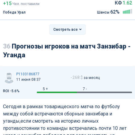
КФ
1.62
+15
Чел
.
поставили
62%
Победа Урал
Шансы
Смотреть все
36
Прогнозы игроков на матч Занзибар -
Уганда
P1103186877
-268 $
за месяц
11 июня 08:37
5 +
7 -
ROI -5.6%
Сегодня в рамках товарищеского матча по футболу
между собой встречаются сборные занзибара и
уганды,если смотреть на историю личных
противостоянии то команды встречались почти 10 лет