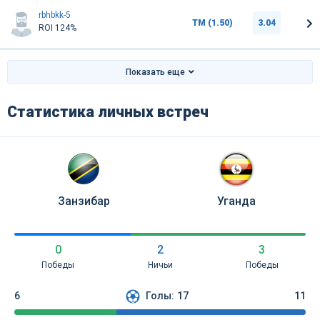
rbhbkk-5
ТМ (1.50)
3.04
ROI 124%
Показать еще
Статистика личных встреч
Занзибар
Уганда
0
2
3
Победы
Ничьи
Победы
6
Голы:
17
11