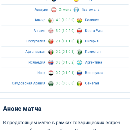
Австрия
Отмена
Гватемала
Алжир
4:0 (1:0 3:0)
Боливия
Англия
3:0 (1:0 2:0)
Коста-Рика
Португалия
2:1 (1:1 1:0)
Нигерия
Афганистан
0:2 (0:1 0:1)
Пакистан
Исландия
0:3 (0:1 0:2)
Аргентина
Ирак
0:2 (0:1 0:1)
Венесуэла
Саудовская Аравия
0:0 (0:0 0:0)
Сенегал
Анонс матча
В предстоящем матче в рамках товарищеских встреч