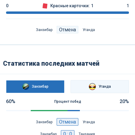
0
Красные карточки:
1
1
Отмена
Занзибар
Уганда
Статистика последних матчей
Занзибар
Уганда
60%
20%
Процент побед
Отмена
Занзибар
Уганда
0 : 0
Занзибар
Танзания