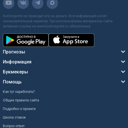
Kushvsporte не проводит игр на деньги. Вся информация носит
ознакомительный характер. При использовании материалов сайта
активная ссылка на www.kushvsporte.ru обязательна
Прогнозы
Информация
Букмекеры
Помощь
Как тут заработать?
Общие правила сайта
Подробно о проекте
Школа ставок
Вопрос-ответ