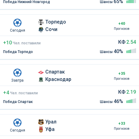
65%
Победа Нижний Новгород
Шансы
Торпедо
+40
Сочи
Прогнозов
Сегодня
КФ
2.54
+10
Чел
.
поставили
40%
Победа Торпедо
Шансы
Спартак
+35
Краснодар
Прогнозов
Завтра
КФ
2.19
+4
Чел
.
поставили
46%
Победа Спартак
Шансы
Урал
+33
Уфа
Прогнозов
Сегодня