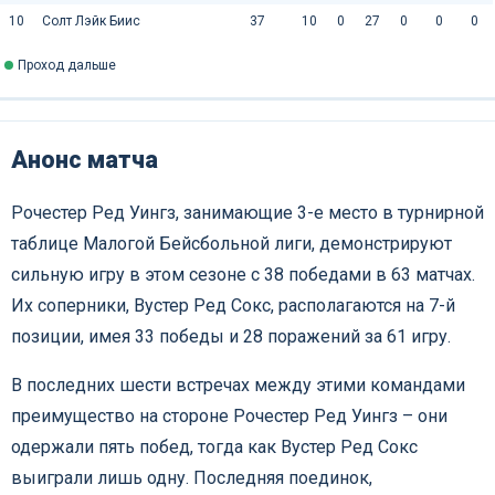
10
Солт Лэйк Биис
37
10
0
27
0
0
0
Проход дальше
Анонс матча
Рочестер Ред Уингз, занимающие 3-е место в турнирной
таблице Малогой Бейсбольной лиги, демонстрируют
сильную игру в этом сезоне с 38 победами в 63 матчах.
Их соперники, Вустер Ред Сокс, располагаются на 7-й
позиции, имея 33 победы и 28 поражений за 61 игру.
В последних шести встречах между этими командами
преимущество на стороне Рочестер Ред Уингз – они
одержали пять побед, тогда как Вустер Ред Сокс
выиграли лишь одну. Последняя поединок,