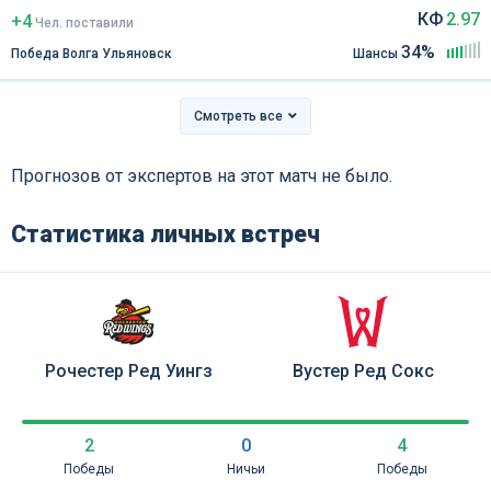
КФ
2.97
+4
Чел
.
поставили
34%
Победа Волга Ульяновск
Шансы
Смотреть все
Прогнозов от экспертов на этот матч не было.
Статистика личных встреч
Рочестер Ред Уингз
Вустер Ред Сокс
2
0
4
Победы
Ничьи
Победы