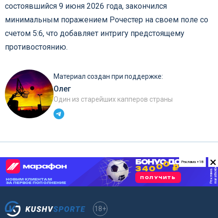
состоявшийся 9 июня 2026 года, закончился
минимальным поражением Рочестер на своем поле со
счетом 5:6, что добавляет интригу предстоящему
противостоянию.
Материал создан при поддержке:
Олег
Один из старейших капперов страны
×
Реклама +18
18+