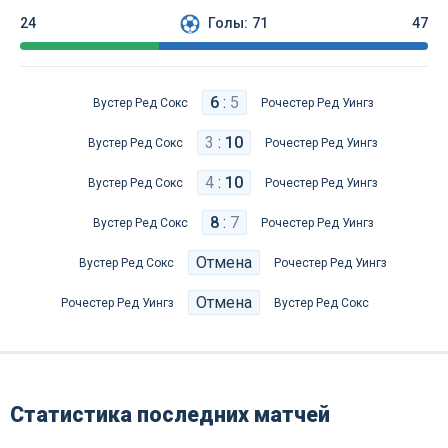
24
Голы:
71
47
6
:
5
Вустер Ред Сокс
Рочестер Ред Уингз
3
:
10
Вустер Ред Сокс
Рочестер Ред Уингз
4
:
10
Вустер Ред Сокс
Рочестер Ред Уингз
8
:
7
Вустер Ред Сокс
Рочестер Ред Уингз
Отмена
Вустер Ред Сокс
Рочестер Ред Уингз
Отмена
Рочестер Ред Уингз
Вустер Ред Сокс
Статистика последних матчей