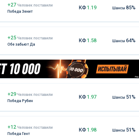
+27
Чел
овек
поставили
КФ
1.19
85%
Шансы
Победа Зенит
+25
Чел
овек
поставили
КФ
1.58
64%
Шансы
Обе забьют Да
Рекл
+29
Чел
овек
поставили
КФ
1.97
51%
Шансы
Победа Рубин
+12
Чел
овек
поставили
КФ
1.98
51%
Шансы
Победа Гент