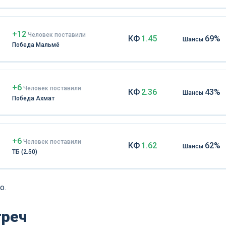
+12
Чел
овек
поставили
КФ
1.45
69%
Шансы
Победа Мальмё
+6
Чел
овек
поставили
КФ
2.36
43%
Шансы
Победа Ахмат
+6
Чел
овек
поставили
КФ
1.62
62%
Шансы
ТБ (2.50)
о.
треч