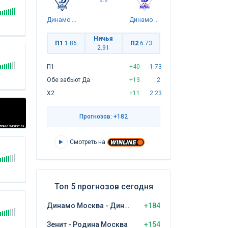
Динамо Москва
Динамо Махачкала
Ничья
П1
1.86
П2
6.73
2.91
П1
+40
1.73
Обе забьют Да
+13
2
Х2
+11
2.23
Прогнозов: +182
ама winline.ru
Смотреть на
Топ 5 прогнозов сегодня
Динамо Москва - Динамо Махачкала
+184
Зенит - Родина Москва
+154