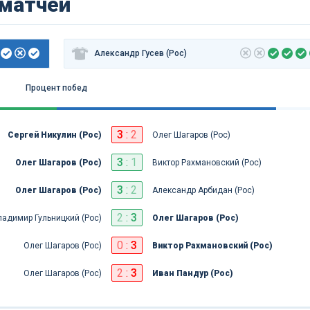
 матчей
Александр Гусев (Рос)
Процент побед
3
:
2
Сергей Никулин (Рос)
Олег Шагаров (Рос)
3
:
1
Олег Шагаров (Рос)
Виктор Рахмановский (Рос)
3
:
2
Олег Шагаров (Рос)
Александр Арбидан (Рос)
2
:
3
ладимир Гульницкий (Рос)
Олег Шагаров (Рос)
0
:
3
Олег Шагаров (Рос)
Виктор Рахмановский (Рос)
2
:
3
Олег Шагаров (Рос)
Иван Пандур (Рос)