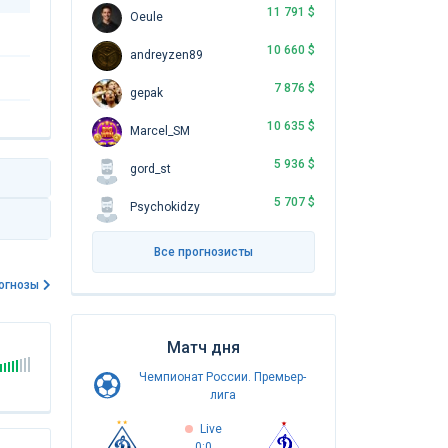
11 791 $
Oeule
10 660 $
andreyzen89
7 876 $
gepak
10 635 $
Marcel_SM
5 936 $
gord_st
5 707 $
Psychokidzy
Все прогнозисты
огнозы
Матч дня
Чемпионат России. Премьер-
лига
Live
0:0