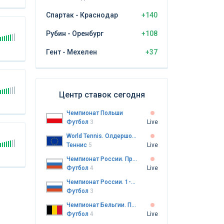
Спартак - Краснодар
+140
Рубин - Оренбург
+108
Гент - Мехелен
+37
Центр ставок сегодня
Чемпионат Польши
Футбол
3
Live
World Tennis. Олдершот. Женщины. Квалификация
Теннис
5
Live
Чемпионат России. Премьер-лига
Футбол
4
Live
Чемпионат России. 1-я лига
Футбол
3
Чемпионат Бельгии. Премьер-лига
Футбол
4
Live