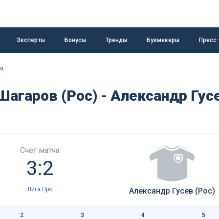
Эксперты
Бонусы
Тренды
Букмекеры
Пресс
ро
Шагаров (Рос) - Александр Гус
Счёт матча
3:2
Лига Про
Александр Гусев (Рос)
2
3
4
5