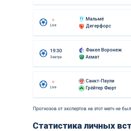
Мальмё
Live
Дегерфорс
Факел Воронеж
19:30
Ахмат
Завтра
Санкт-Паули
Live
Грёйтер Фюрт
Прогнозов от экспертов на этот матч не был
Статистика личных вс