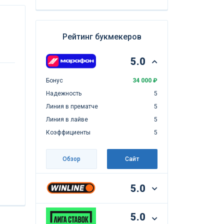
Рейтинг букмекеров
5.0
Бонус
34 000 ₽
Надежность
5
Линия в прематче
5
Линия в лайве
5
Коэффициенты
5
Обзор
Сайт
5.0
5.0