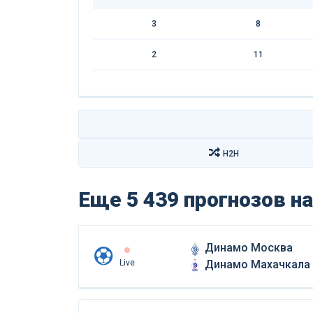
3
8
2
11
H2H
Еще 5 439 прогнозов
на
Динамо Москва
Live
Динамо Махачкала