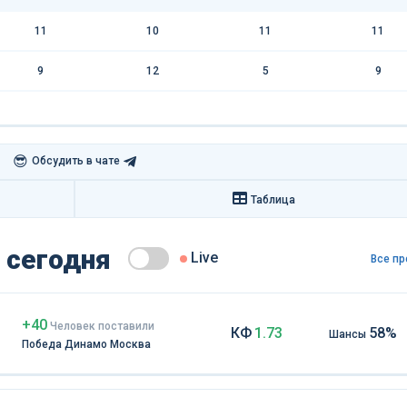
11
10
11
11
9
12
5
9
😎
Обсудить в чате
Таблица
 сегодня
Live
Все пр
+40
Чел
овек
поставили
КФ
1.73
58%
Шансы
Победа Динамо Москва