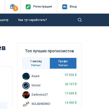
Регистр
ация
Вход
2
-центр
Как тут заработать?
ев
Топ лучших прогнозистов
1 месяц
Профи
Рейтинг
Рейтинг
57 036 $
Ksare
26 727 $
DimaV
17 699 $
Darkness27
14 406 $
NULADNENKO