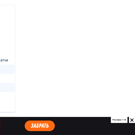
атчи
×
Реклама +18