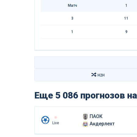
Матч
1
3
11
1
9
H2H
Еще 5 086 прогнозов
на
ПАОК
Live
Андерлехт