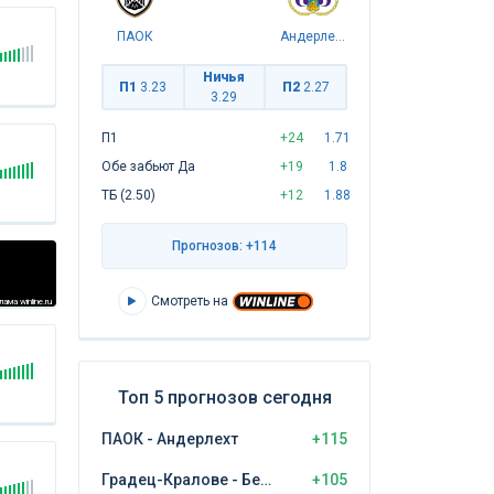
ПАОК
Андерлехт
Ничья
П1
3.23
П2
2.27
3.29
П1
+24
1.71
Обе забьют Да
+19
1.8
ТБ (2.50)
+12
1.88
Прогнозов: +114
Смотреть на
ама winline.ru
Топ 5 прогнозов сегодня
ПАОК - Андерлехт
+115
Градец-Кралове - Бешикташ
+105