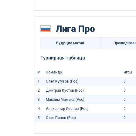
Лига Про
Будущие матчи
Прошедшие 
Турнирная таблица
М
Команды
Игры
1
Олег Кутузов (Рос)
0
2
Дмитрий Кустов (Рос)
0
3
Максим Мамека (Рос)
0
4
Александр Иванов (Рос)
0
5
Олег Попов (Рос)
0