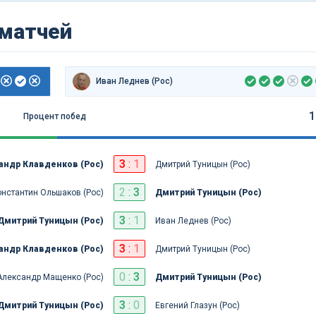
 матчей
Иван Леднев (Рос)
1
Процент побед
3
:
1
андр Клавденков (Рос)
Дмитрий Туницын (Рос)
2
:
3
нстантин Ольшаков (Рос)
Дмитрий Туницын (Рос)
3
:
1
Дмитрий Туницын (Рос)
Иван Леднев (Рос)
3
:
1
андр Клавденков (Рос)
Дмитрий Туницын (Рос)
0
:
3
Александр Мащенко (Рос)
Дмитрий Туницын (Рос)
3
:
0
Дмитрий Туницын (Рос)
Евгений Глазун (Рос)