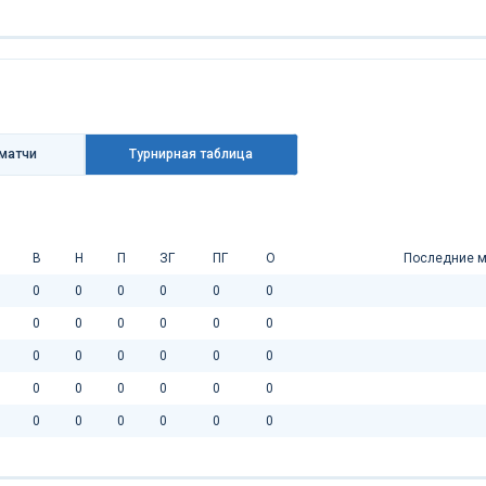
матчи
Турнирная таблица
В
Н
П
ЗГ
ПГ
О
Последние м
0
0
0
0
0
0
0
0
0
0
0
0
0
0
0
0
0
0
0
0
0
0
0
0
0
0
0
0
0
0