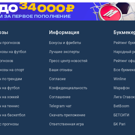
озы
Информация
Букмеке
ы прогнозов
Бонусы и фрибеты
Рейтинг бук
нозы на футбол
Лучшие эксперты
Народный р
огнозов
Пресс центр новостей
Рейтинг оф
нозы на спорт
Ваши отзывы
Все букмек
ы по трендам
Согласие
Winline
ы на футбол
Конфиденциальность
Марафон
 на хоккей
Соглашение
Лига Ставок
ы на теннис
Telegram чат
BetBoom
ы на баскетбол
Скачать приложение
БЕТСИТИ
с прогнозы
Ответственная игра
БК Pari