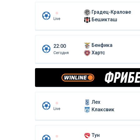
Градец-Кралове
Live
Бешикташ
Бенфика
22:00
Хартс
Сегодня
Лех
Live
Клаксвик
Тун