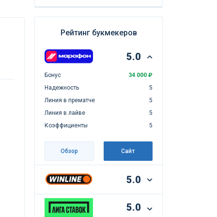
Рейтинг букмекеров
5.0
Бонус
34 000 ₽
Надежность
5
Линия в прематче
5
Линия в лайве
5
Коэффициенты
5
Обзор
Сайт
5.0
5.0