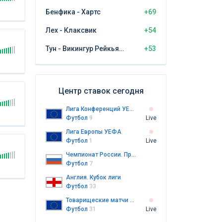
Бенфика - Хартс
+69
Лех - Клаксвик
+54
Тун - Викингур Рейкьявик
+53
Центр ставок сегодня
Лига Конференций УЕФА
Футбол
9
Live
Лига Европы УЕФА
Футбол
1
Live
Чемпионат России. Премьер-лига
Футбол
7
Англия. Кубок лиги
Футбол
33
Товарищеские матчи клубов
Футбол
31
Live