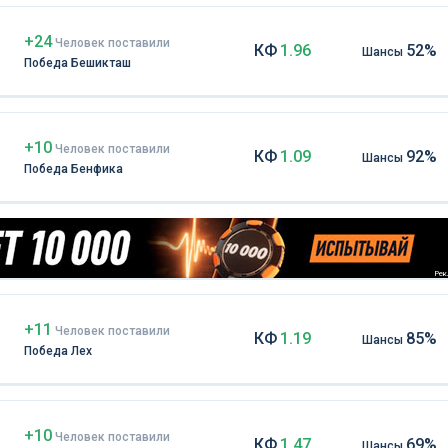
+24
Чел
овек
поставили
КФ
1.96
52%
Шансы
Победа Бешикташ
+10
Чел
овек
поставили
КФ
1.09
92%
Шансы
Победа Бенфика
Рекл
+11
Чел
овек
поставили
КФ
1.19
85%
Шансы
Победа Лех
+10
Чел
овек
поставили
КФ
1.47
69%
Шансы