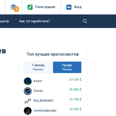
Регистр
ация
Вход
2
-центр
Как тут заработать?
ев
Топ лучших прогнозистов
1 месяц
Профи
Рейтинг
Рейтинг
47 159 $
Ksare
25 083 $
DimaV
16 190 $
NULADNENKO
14 990 $
iseedeadpeople