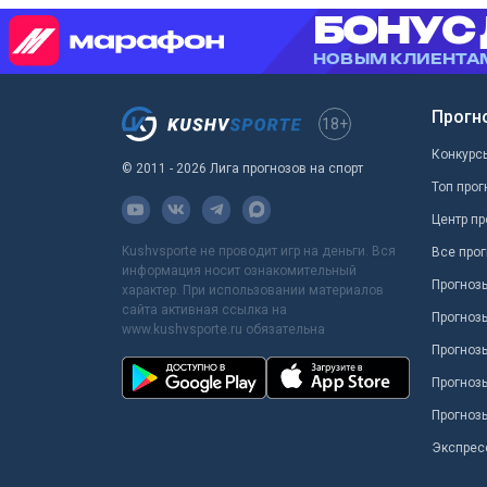
Прогн
18+
Конкурс
© 2011 - 2026 Лига прогнозов на спорт
Топ прог
Центр пр
Kushvsporte не проводит игр на деньги. Вся
Все прог
информация носит ознакомительный
Прогноз
характер. При использовании материалов
сайта активная ссылка на
Прогноз
www.kushvsporte.ru обязательна
Прогнозы
Прогноз
Прогноз
Экспрес