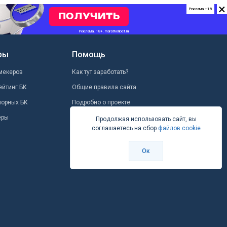
×
Реклама +18
ры
Помощь
мекеров
Как тут заработать?
ейтинг БК
Общие правила сайта
шорных БК
Подробно о проекте
еры
Школа ставок
Продолжая использовать сайт, вы
соглашаетесь на сбор
файлов cookie
Вопрос-ответ
Контакты
Ок