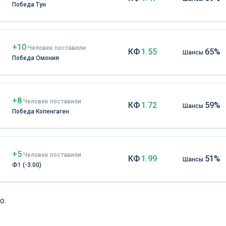
к
Победа Тун
+10
Чел
овек
поставили
КФ
1.55
65%
Шансы
Победа Омония
+8
Чел
овек
поставили
КФ
1.72
59%
Шансы
Победа Копенгаген
+5
Чел
овек
поставили
КФ
1.99
51%
Шансы
Ф1 (-3.00)
о.