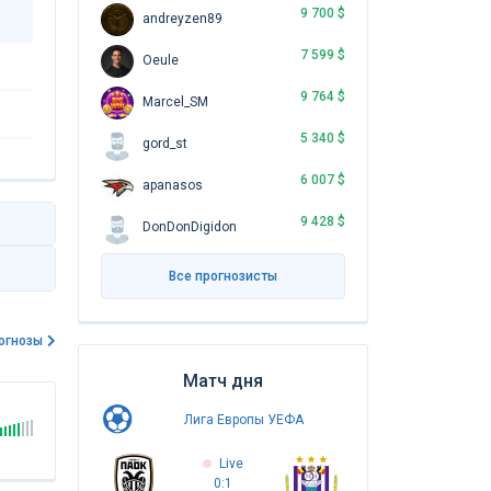
9 700 $
andreyzen89
7 599 $
Oeule
9 764 $
Marcel_SM
5 340 $
gord_st
6 007 $
apanasos
9 428 $
DonDonDigidon
Все прогнозисты
огнозы
Матч дня
Лига Европы УЕФА
Live
0:1