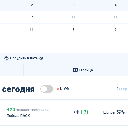
2
3
4
7
11
11
11
8
9
😎
Обсудить в чате
Таблица
 сегодня
Live
Все пр
+24
Чел
овек
поставили
КФ
1.71
59%
Шансы
Победа ПАОК