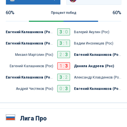
60%
60%
Процент побед
3
:
0
Евгений Калашников (Рос)
Валерий Акулин (Рос)
3
:
1
Евгений Калашников (Рос)
Вадим Иноземцев (Рос)
2
:
3
Михаил Марголин (Рос)
Евгений Калашников (Рос)
1
:
3
Евгений Калашников (Рос)
Данила Андреев (Рос)
3
:
2
Евгений Калашников (Рос)
Александр Клавденков (Рос)
0
:
3
Андрей Чистяков (Рос)
Евгений Калашников (Рос)
Лига Про