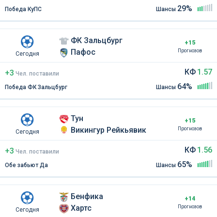
29%
Победа КуПС
Шансы
ФК Зальцбург
+15
Пафос
Прогнозов
Сегодня
КФ
1.57
+3
Чел
.
поставили
64%
Победа ФК Зальцбург
Шансы
Тун
+15
Викингур Рейкьявик
Прогнозов
Сегодня
КФ
1.56
+3
Чел
.
поставили
65%
Обе забьют Да
Шансы
Бенфика
+14
Хартс
Прогнозов
Сегодня