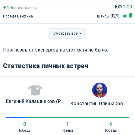
КФ
1.09
+4
Чел
.
поставили
92%
Победа Бенфика
Шансы
Смотреть все
Прогнозов от экспертов на этот матч не было.
Статистика личных встреч
Евгений Калашников (Рос)
Константин Ольшаков (Рос)
0
1
5
Победы
Ничьи
Победы