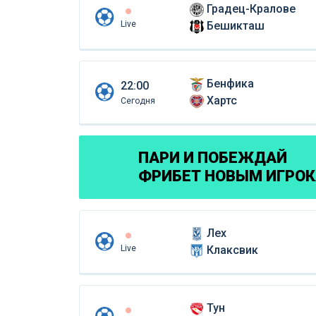
Градец-Кралове
Live
Бешикташ
Бенфика
22:00
Хартс
Сегодня
ПАРИ И ПОБЕЖДАЙ
ФРИБЕТ НОВЫМ ИГРО
Лех
Live
Клаксвик
Тун