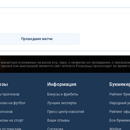
Прошедшие матчи
озы
Информация
Букмеке
ы прогнозов
Бонусы и фрибеты
Рейтинг бук
нозы на футбол
Лучшие эксперты
Народный р
огнозов
Пресс центр новостей
Рейтинг оф
нозы на спорт
Ваши отзывы
Все букмек
ы по трендам
Согласие
Winline