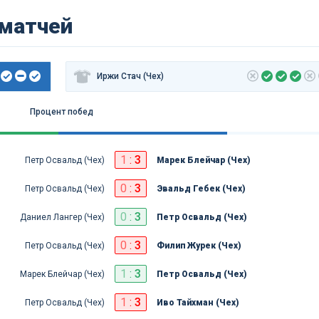
 матчей
Иржи Стач (Чех)
Процент побед
1
:
3
Петр Освальд (Чех)
Марек Блейчар (Чех)
0
:
3
Петр Освальд (Чех)
Эвальд Гебек (Чех)
0
:
3
Даниел Лангер (Чех)
Петр Освальд (Чех)
0
:
3
Петр Освальд (Чех)
Филип Журек (Чех)
1
:
3
Марек Блейчар (Чех)
Петр Освальд (Чех)
1
:
3
Петр Освальд (Чех)
Иво Тайхман (Чех)