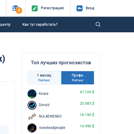
Регистр
ация
Вход
2
-центр
Как тут заработать?
х)
Топ лучших прогнозистов
1 месяц
Профи
Рейтинг
Рейтинг
47 159 $
Ksare
25 083 $
DimaV
16 190 $
NULADNENKO
14 990 $
iseedeadpeople