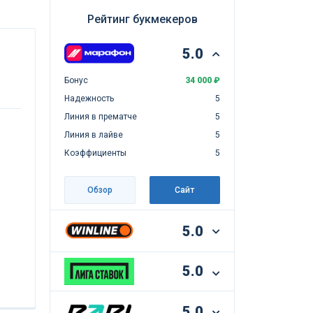
Рейтинг букмекеров
5.0
Бонус
34 000 ₽
Надежность
5
Линия в прематче
5
Линия в лайве
5
Коэффициенты
5
Обзор
Сайт
5.0
5.0
5.0