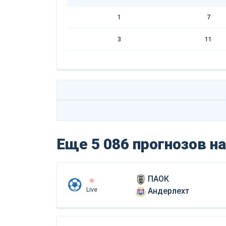
1
7
3
11
Еще 5 086 прогнозов
на
ПАОК
Live
Андерлехт