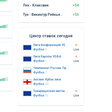
Лех - Клаксвик
+54
Тун - Викингур Рейкьявик
+53
Центр ставок сегодня
Лига Конференций УЕФА
Футбол
9
Live
Лига Европы УЕФА
Футбол
1
Live
Чемпионат России. Премьер-лига
Футбол
7
Англия. Кубок лиги
Футбол
33
Товарищеские матчи клубов
Футбол
31
Live