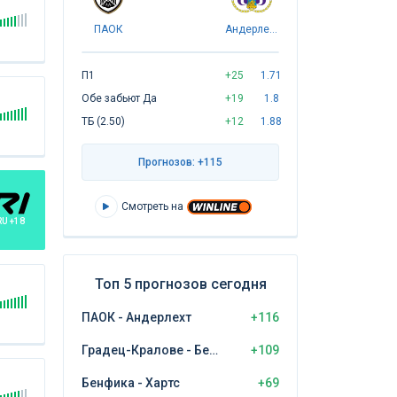
ПАОК
Андерлехт
П1
+25
1.71
Обе забьют Да
+19
1.8
ТБ (2.50)
+12
1.88
Прогнозов: +115
Смотреть на
RU +18
Топ 5 прогнозов сегодня
ПАОК - Андерлехт
+116
Градец-Кралове - Бешикташ
+109
Бенфика - Хартс
+69