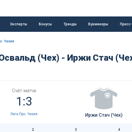
Эксперты
Бонусы
Тренды
Букмекеры
Пресс
о. Чехия
Освальд (Чех) - Иржи Стач (Че
Счёт матча
1:3
Лига Про. Чехия
Иржи Стач (Чех)
2
3
4