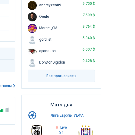
9 700 $
andreyzen89
7 599 $
Oeule
9 764 $
Marcel_SM
5 340 $
gord_st
6 007 $
apanasos
9 428 $
DonDonDigidon
Все прогнозисты
огнозы
Матч дня
Лига Европы УЕФА
Live
0:1