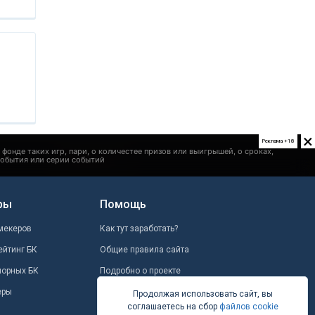
×
Реклама +18
ры
Помощь
мекеров
Как тут заработать?
ейтинг БК
Общие правила сайта
шорных БК
Подробно о проекте
еры
Школа ставок
Продолжая использовать сайт, вы
соглашаетесь на сбор
файлов cookie
Вопрос-ответ