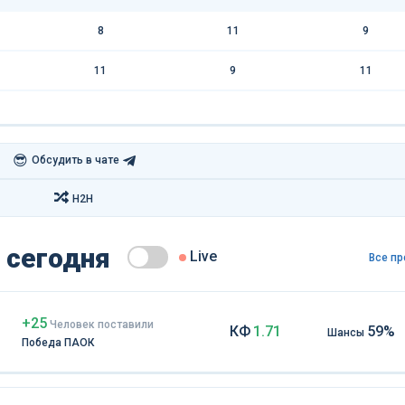
8
11
9
11
9
11
😎
Обсудить в чате
H2H
 сегодня
Live
Все пр
+25
Чел
овек
поставили
КФ
1.71
59%
Шансы
Победа ПАОК