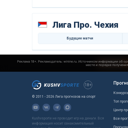
Лига Про. Чехия
Будущие матчи
Прогн
18+
Конкурс
© 2011 - 2026 Лига прогнозов на спорт
Топ прог
Центр пр
Kushvsporte не проводит игр на деньги. Вся
Все прог
информация носит ознакомительный
Прогноз