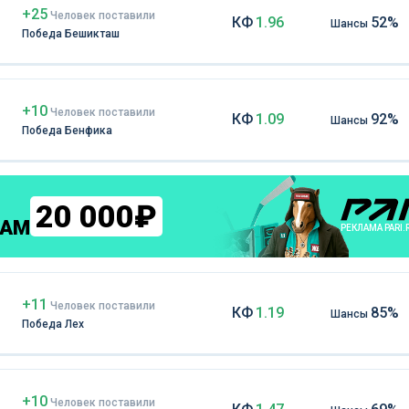
+25
Чел
овек
поставили
КФ
1.96
52%
Шансы
Победа Бешикташ
+10
Чел
овек
поставили
КФ
1.09
92%
Шансы
Победа Бенфика
20 000₽
КАМ
РЕКЛАМА PARI.
+11
Чел
овек
поставили
КФ
1.19
85%
Шансы
Победа Лех
+10
Чел
овек
поставили