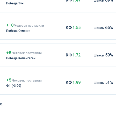
КФ
1.47
69%
Шансы
к
Победа Тун
+10
Чел
овек
поставили
КФ
1.55
65%
Шансы
Победа Омония
+8
Чел
овек
поставили
КФ
1.72
59%
Шансы
Победа Копенгаген
+5
Чел
овек
поставили
КФ
1.99
51%
Шансы
Ф1 (-3.00)
о.