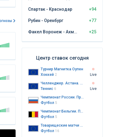
Спартак - Краснодар
+94
Рубин - Оренбург
+77
огнозы
Факел Воронеж - Ахмат
+25
Центр ставок сегодня
Турнир Магнитка Оупен
Хоккей
2
Live
Челленджер. Астана. Квалификация
Теннис
6
Live
Чемпионат России. Премьер-лига
Футбол
5
Чемпионат Бельгии. Премьер-лига
Футбол
5
Товарищеские матчи клубов
Футбол
16