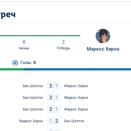
треч
0
2
Ничьи
Победы
Маркос Хирон
Голы:
8
2
:
1
Бен Шелтон
Маркос Хирон
2
:
1
Бен Шелтон
Маркос Хирон
2
:
1
Бен Шелтон
Маркос Хирон
1
:
2
Маркос Хирон
Бен Шелтон