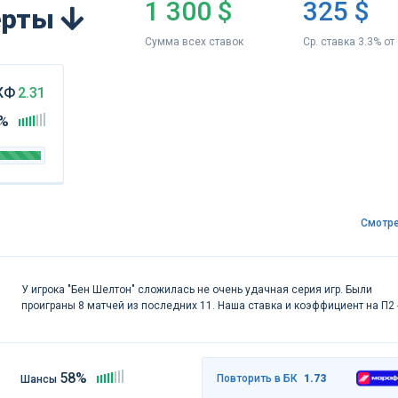
1 300 $
325 $
перты
Сумма всех ставок
Ср. ставка 3.3% от
КФ
2.31
%
Смотре
У игрока "Бен Шелтон" сложилась не очень удачная серия игр. Были
проиграны 8 матчей из последних 11. Наша ставка и коэффициент на П2 -
58%
Повторить в БК
1.73
Шансы