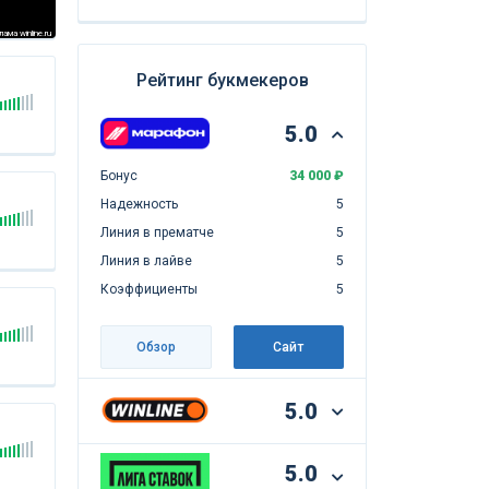
ама winline.ru
Рейтинг букмекеров
5.0
Бонус
34 000 ₽
Надежность
5
Линия в прематче
5
Линия в лайве
5
Коэффициенты
5
Обзор
Сайт
5.0
5.0