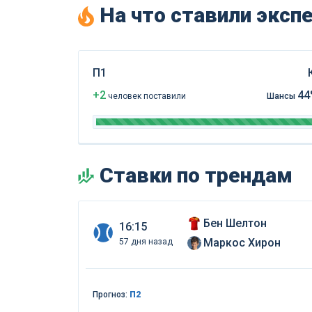
На что ставили экс
П1
+2
44
чел
овек
поставили
Шансы
Ставки по трендам
Бен Шелтон
16:15
Маркос Хирон
57 дня назад
Прогноз:
П2