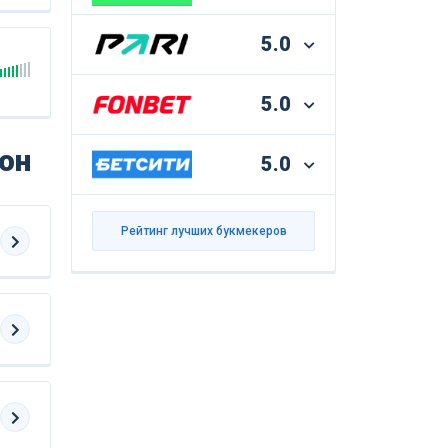
5.0
5.0
он
5.0
Рейтинг лучших букмекеров