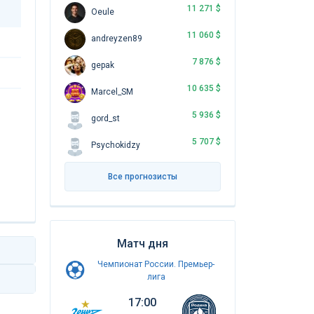
11 271 $
Oeule
11 060 $
andreyzen89
7 876 $
gepak
10 635 $
Marcel_SM
5 936 $
gord_st
5 707 $
Psychokidzy
Все прогнозисты
Матч дня
Чемпионат России. Премьер-
лига
17:00