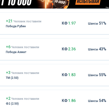
Рекл
+21
Чел
овек
поставили
КФ
1.97
51%
Шансы
Победа Рубин
+6
Чел
овек
поставили
КФ
2.36
43%
Шансы
Победа Ахмат
+3
Чел
овек
поставили
КФ
1.83
55%
Шансы
ТМ (2.50)
+2
Чел
овек
поставили
КФ
1.86
54%
Шансы
Ф2 (2.50)