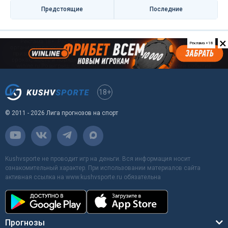
Предстоящие
Последниe
×
Реклама +18
18+
© 2011 - 2026 Лига прогнозов на спорт
Kushvsporte не проводит игр на деньги. Вся информация носит
ознакомительный характер. При использовании материалов сайта
активная ссылка на www.kushvsporte.ru обязательна
Прогнозы