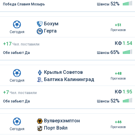
52%
Победа Славия Мозырь
Шансы
Бохум
+51
Герта
Прогнозов
Сегодня
КФ
1.54
+17
Чел
.
поставили
65%
Обе забьют Да
Шансы
Крылья Советов
+48
Балтика Калининград
Прогнозов
Сегодня
КФ
1.95
+7
Чел
.
поставили
52%
Обе забьют Да
Шансы
Вулверхэмптон
+46
Порт Вэйл
Прогнозов
Сегодня