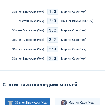
1
:
3
Збынек Выскоцил (Чех)
Мартин Юхас (Чех)
2
:
3
Мартин Юхас (Чех)
Збынек Выскоцил (Чех)
3
:
2
Збынек Выскоцил (Чех)
Мартин Юхас (Чех)
3
:
2
Збынек Выскоцил (Чех)
Мартин Юхас (Чех)
2
:
3
Збынек Выскоцил (Чех)
Мартин Юхас (Чех)
2
:
3
Збынек Выскоцил (Чех)
Мартин Юхас (Чех)
Статистика последних матчей
Збынек Выскоцил (Чех)
Мартин Юхас (Чех)