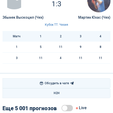
1:3
Збынек Выскоцил (Чех)
Мартин Юхас (Чех)
Кубок ТТ. Чехия
Матч
1
2
3
4
1
5
11
9
8
3
11
4
11
11
😎
Обсудить в чате
H2H
Еще 5 001 прогнозов
Live