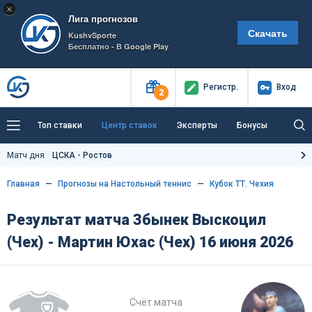
×
Лига прогнозов
Скачать
KushvSporte
Бесплатно - В Google Play
Регистр
.
Вход
2
Топ ставки
Центр ставок
Эксперты
Бонусы
Тренды
Букмекеры
Пресс-центр
Матч дня
ЦСКА - Ростов
Как тут заработать?
Главная
Прогнозы на Настольный теннис
Кубок ТТ. Чехия
Результат матча Збынек Выскоцил
(Чех) - Мартин Юхас (Чех) 16 июня 2026
Счёт матча