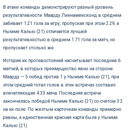
В атаке команды демонстрируют разный уровень
результативности: Маарду Линнамеесконд в среднем
забивает 1.21 гола за игру, пропуская при этом 2.29, а
Нымме Калью (21) отличается лучшей
результативностью в среднем 1.71 гола за матч, но
пропускает столько же.
История их противостояний насчитывает последние 6
матчей, в которых преимущество явно на стороне
Маарду — 5 побед против 1 у Нымме Калью (21), при
этом средний тотал голов в этих встречах составил
впечатляющие 4.33 мяча. Последняя встреча
закончилась победой Нымме Калью (21) со счётом 3:2
на их поле. По жёлтым карточкам команды примерно
равны, а единственная красная карта была у Нымме
Калью (21).