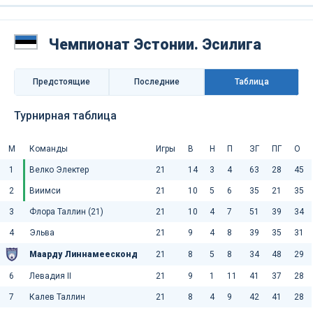
Чемпионат Эстонии. Эсилига
Предстоящие
Последниe
Таблица
Турнирная таблица
М
Команды
Игры
В
Н
П
ЗГ
ПГ
О
1
Велко Электер
21
14
3
4
63
28
45
2
Виимси
21
10
5
6
35
21
35
3
Флора Таллин (21)
21
10
4
7
51
39
34
4
Эльва
21
9
4
8
39
35
31
Маарду Линнамеесконд
21
8
5
8
34
48
29
6
Левадия II
21
9
1
11
41
37
28
7
Калев Таллин
21
8
4
9
42
41
28