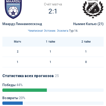
Счёт матча
2:1
Маарду Линнамеесконд
Нымме Калью (21)
Чемпионат Эстонии. Эсилига
Тур 16.
Матч
1 тайм
2 тайм
2
1
1
1
1
0
Статистика всех прогнозов
25
Победы
44%
Возвраты
20%