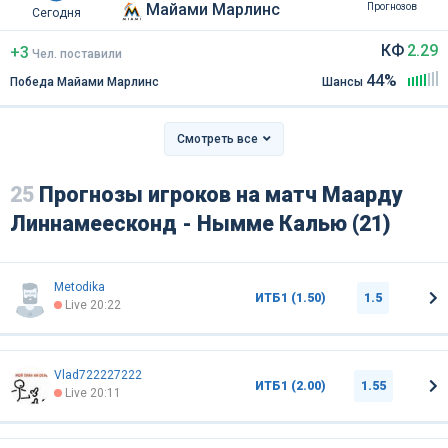
Майами Марлинс
Прогнозов
Сегодня
КФ
2.29
+3
Чел
.
поставили
44%
Победа Майами Марлинс
Шансы
Смотреть все
25
Прогнозы игроков на матч Маарду
Линнамеесконд - Нымме Калью (21)
Metodika
ИТБ1 (1.50)
1.5
Live 20:22
Vlad722227222
ИТБ1 (2.00)
1.55
Live 20:11