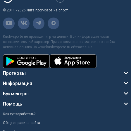
© 2011 - 2026 Лига прогнозов на спорт
Kushvsporte не проводит игр на деньги. Вся информация носит
ознакомительный характер. При использовании материалов сайта
активная ссылка на www.kushvsporte.ru обязательна
Прогнозы
Информация
Букмекеры
Помощь
Как тут заработать?
Общие правила сайта