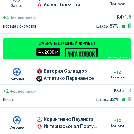
Акрон Тольятти
Прогнозов
Завтра
КФ
1.5
+4
Чел
.
поставили
67%
Победа Локомотив
Шансы
ЗАБРАТЬ ШУМНЫЙ ФРИБЕТ
4 х 2000 ₽
Реклама ligastavok.ru
Витория Салвадор
+12
Атлетико Паранаенсе
Прогнозов
Сегодня
КФ
3.13
+2
Чел
.
поставили
32%
Ничья
Шансы
Коринтианс Паулиста
+12
Интернасьонал Порту-Алегри
Прогнозов
Сегодня