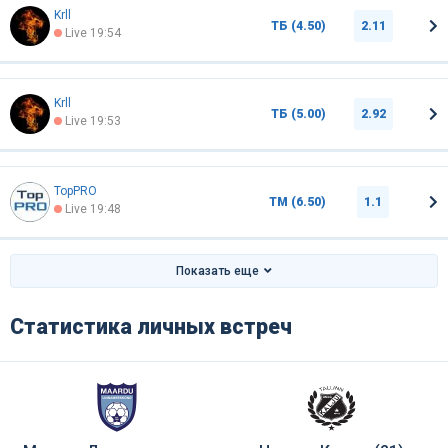
Krll
ТБ (4.50)
2.11
Live 19:54
Krll
ТБ (5.00)
2.92
Live 19:53
TopPRO
ТМ (6.50)
1.1
Live 19:48
Показать еще
Статистика личных встреч