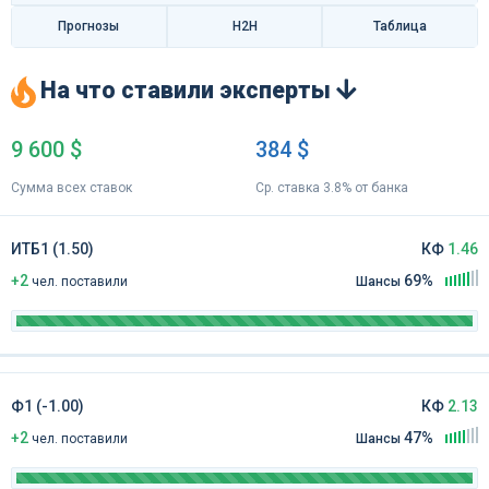
Прогнозы
H2H
Таблица
На что ставили эксперты
9 600 $
384 $
Сумма всех ставок
Ср. ставка 3.8% от банка
ИТБ1 (1.50)
КФ
1.46
+2
69%
чел
.
поставили
Шансы
Ф1 (-1.00)
КФ
2.13
+2
47%
чел
.
поставили
Шансы