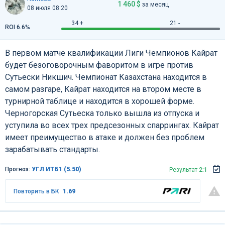
1 460 $
за месяц
08 июля 08:20
34 +
21 -
ROI 6.6%
В первом матче квалификации Лиги Чемпионов Кайрат
будет безоговорочным фаворитом в игре против
Сутьески Никшич. Чемпионат Казахстана находится в
самом разгаре, Кайрат находится на втором месте в
турнирной таблице и находится в хорошей форме.
Черногорская Сутьеска только вышла из отпуска и
уступила во всех трех предсезонных спаррингах. Кайрат
имеет преимущество в атаке и должен без проблем
зарабатывать стандарты.
Прогноз:
УГЛ ИТБ1 (5.50)
Результат
2:1
Повторить в БК
1.69