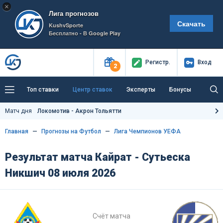
×
Лига прогнозов
Скачать
KushvSporte
Бесплатно - В Google Play
Регистр
.
Вход
2
Топ ставки
Центр ставок
Эксперты
Бонусы
Тренды
Букмекеры
Пресс-центр
Матч дня
Локомотив - Акрон Тольятти
Как тут заработать?
Главная
Прогнозы на Футбол
Лига Чемпионов УЕФА
Результат матча Кайрат - Сутьеска
Никшич 08 июля 2026
Счёт матча