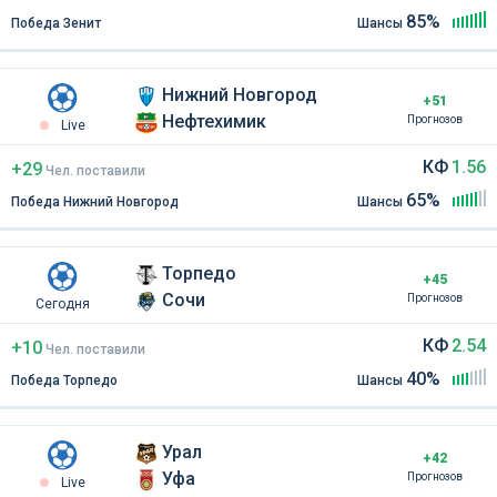
85%
Победа Зенит
Шансы
Нижний Новгород
+51
Нефтехимик
Прогнозов
Live
КФ
1.56
+29
Чел
.
поставили
65%
Победа Нижний Новгород
Шансы
Торпедо
+45
Сочи
Прогнозов
Сегодня
КФ
2.54
+10
Чел
.
поставили
40%
Победа Торпедо
Шансы
Урал
+42
Уфа
Прогнозов
Live