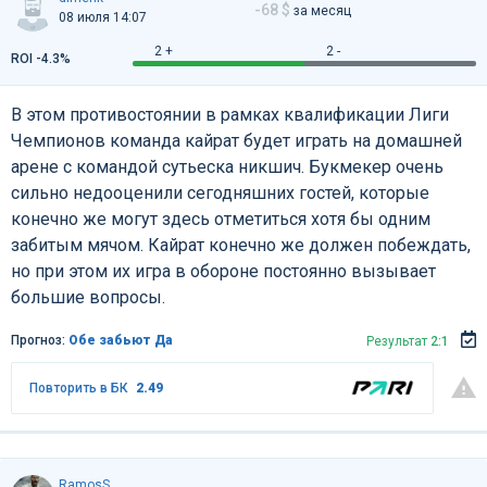
-68 $
за месяц
08 июля 14:07
2 +
2 -
ROI -4.3%
В этом противостоянии в рамках квалификации Лиги
Чемпионов команда кайрат будет играть на домашней
арене с командой сутьеска никшич. Букмекер очень
сильно недооценили сегодняшних гостей, которые
конечно же могут здесь отметиться хотя бы одним
забитым мячом. Кайрат конечно же должен побеждать,
но при этом их игра в обороне постоянно вызывает
большие вопросы.
Прогноз:
Обе забьют Да
Результат
2:1
Повторить в БК
2.49
RamosS