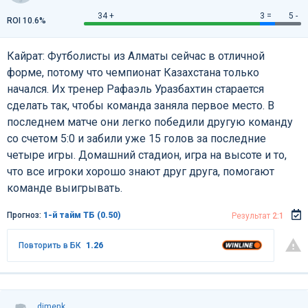
34 +
3 =
5 -
ROI 10.6%
Кайрат: Футболисты из Алматы сейчас в отличной
форме, потому что чемпионат Казахстана только
начался. Их тренер Рафаэль Уразбахтин старается
сделать так, чтобы команда заняла первое место. В
последнем матче они легко победили другую команду
со счетом 5:0 и забили уже 15 голов за последние
четыре игры. Домашний стадион, игра на высоте и то,
что все игроки хорошо знают друг друга, помогают
команде выигрывать.
Прогноз:
1-й тайм ТБ (0.50)
Результат
2:1
Повторить в БК
1.26
dimenk