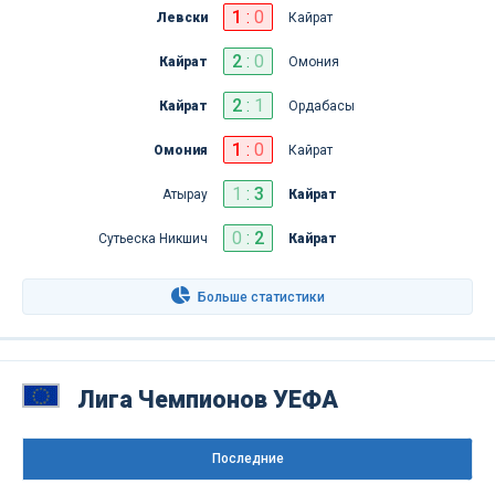
1
:
0
Левски
Кайрат
2
:
0
Кайрат
Омония
2
:
1
Кайрат
Ордабасы
1
:
0
Омония
Кайрат
1
:
3
Атырау
Кайрат
0
:
2
Сутьеска Никшич
Кайрат
Больше статистики
Лига Чемпионов УЕФА
Последниe