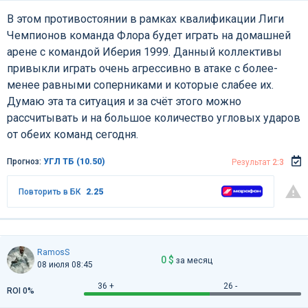
В этом противостоянии в рамках квалификации Лиги
Чемпионов команда Флора будет играть на домашней
арене с командой Иберия 1999. Данный коллективы
привыкли играть очень агрессивно в атаке с более-
менее равными соперниками и которые слабее их.
Думаю эта та ситуация и за счёт этого можно
рассчитывать и на большое количество угловых ударов
от обеих команд сегодня.
Прогноз:
УГЛ ТБ (10.50)
Результат
2:3
Повторить в БК
2.25
RamosS
0 $
за месяц
08 июля 08:45
36 +
26 -
ROI 0%