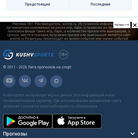
Предстоящие
Последниe
×
Реклама +18
18+
© 2011 - 2026 Лига прогнозов на спорт
Kushvsporte не проводит игр на деньги. Вся информация носит
ознакомительный характер. При использовании материалов сайта
активная ссылка на www.kushvsporte.ru обязательна
Прогнозы