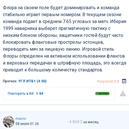
Флора на своем поле будет доминировать и команда
стабильно играет первым номером. В текущем сезоне
команда подает в среднем 7.65 угловых за матч. Иберия
1999 наверняка выберет прагматичную тактику с
низким блоком обороны, защитники гостей будут часто
блокировать фланговые прострелы эстонцев,
переводить мяч за лицевую линию. Игровой стиль
Флоры определен на активном использовании флангов
и верховых передачах в штрафную площадь, это всегда
приводит к большому количеству стандартов.
Прогноз:
УГЛ ИТБ1 (4.50)
Результат
2:3
Повторить в БК
1.64
macro
-4 868 $
за месяц
08 июля 01:26