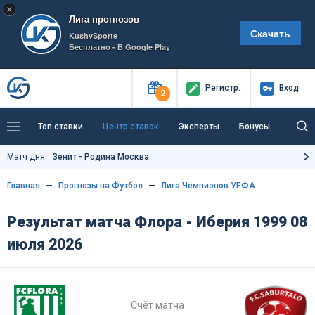
×
Лига прогнозов
Скачать
KushvSporte
Бесплатно - В Google Play
Регистр
.
Вход
2
Топ ставки
Центр ставок
Эксперты
Бонусы
Тренды
Букмекеры
Пресс-центр
Матч дня
Зенит - Родина Москва
Как тут заработать?
Главная
Прогнозы на Футбол
Лига Чемпионов УЕФА
Результат матча Флора - Иберия 1999 08
июля 2026
Счёт матча