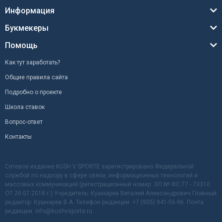
Информация
Букмекеры
Помощь
Как тут заработать?
Общие правила сайта
Подробно о проекте
Школа ставок
Вопрос-ответ
Контакты
Сетевое издание KUSH V SPORTE зарегистрировано Федеральной
службой по надзору в сфере связи, информационных технологий и
массовых коммуникаций (регистрационный номер: ЭЛ № ФС 77 - 73310
ОТ 20.07.2018 г.) Учредитель: Кушнарев Виталий Александрович Главный
редактор: Кушнарев В.А. Телефон редакции: +7 (905) 941-56-96. Почта
редакции: info@kushvsporte.ru.