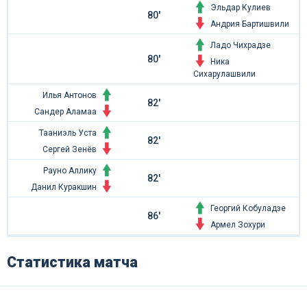
Эльдар Кулиев
80'
Андрия Бартишвили
Ладо Чихрадзе
80'
Ника
Сихарулашвили
Илья Антонов
82'
Сандер Аламаа
Тааниэль Уста
82'
Сергей Зенёв
Рауно Аллику
82'
Данил Куракшин
Георгий Кобуладзе
86'
Армел Зохури
Статистика матча