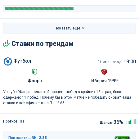
Показать еще
Ставки по трендам
Футбол
19:00
31 дня назад
Флора
Иберия 1999
У клуба "Флора" неплохой процент побед в крайних 13 играх, было
одержано 11 побед. Почему бы в этом матче не победить снова? Наша
ставка и коэффициент на П1 - 2.85
Прогноз:
П1
36%
Шансы
Повторить в БК
2.85