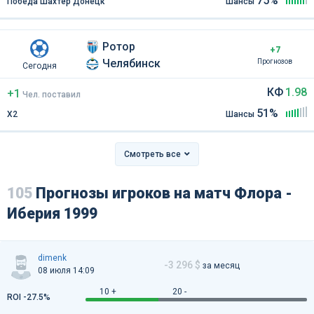
75%
Победа Шахтёр Донецк
Шансы
Ротор
+7
Челябинск
Прогнозов
Сегодня
КФ
1.98
+1
Чел
.
поставил
51%
Х2
Шансы
Смотреть все
105
Прогнозы игроков на матч Флора -
Иберия 1999
dimenk
-3 296 $
за месяц
08 июля 14:09
10 +
20 -
ROI -27.5%