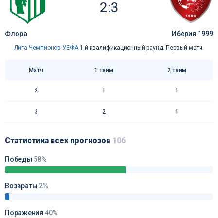
2:3
Флора
Иберия 1999
Лига Чемпионов УЕФА
1-й квалификационный раунд. Первый матч.
Матч
1 тайм
2 тайм
2
1
1
3
2
1
Статистика всех прогнозов
106
Победы
58%
Возвраты
2%
Поражения
40%