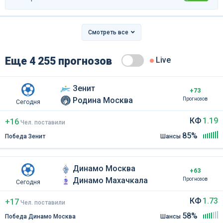
Смотреть все
Еще 4 255 прогнозов
Live
Зенит
+73
Родина Москва
Прогнозов
Сегодня
КФ
1.19
+16
Чел
.
поставили
85%
Победа Зенит
Шансы
Динамо Москва
+63
Динамо Махачкала
Прогнозов
Сегодня
КФ
1.73
+17
Чел
.
поставили
58%
Победа Динамо Москва
Шансы