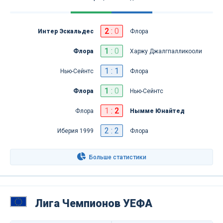
2
:
0
Интер Эскальдес
Флора
1
:
0
Флора
Харжу Джалгпалликооли
1 : 1
Нью-Сейнтс
Флора
1
:
0
Флора
Нью-Сейнтс
1
:
2
Флора
Нымме Юнайтед
2 : 2
Иберия 1999
Флора
Больше статистики
Лига Чемпионов УЕФА