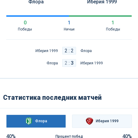
Флора
Иберия 1999
0
1
1
Победы
Ничьи
Победы
2 : 2
Иберия 1999
Флора
2
:
3
Флора
Иберия 1999
Статистика последних матчей
Флора
Иберия 1999
40%
40%
Процент побед