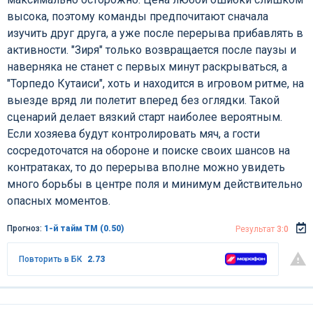
высока, поэтому команды предпочитают сначала
изучить друг друга, а уже после перерыва прибавлять в
активности. "Зиря" только возвращается после паузы и
наверняка не станет с первых минут раскрываться, а
"Торпедо Кутаиси", хоть и находится в игровом ритме, на
выезде вряд ли полетит вперед без оглядки. Такой
сценарий делает вязкий старт наиболее вероятным.
Если хозяева будут контролировать мяч, а гости
сосредоточатся на обороне и поиске своих шансов на
контратаках, то до перерыва вполне можно увидеть
много борьбы в центре поля и минимум действительно
опасных моментов.
Прогноз:
1-й тайм ТМ (0.50)
Результат
3:0
Повторить в БК
2.73