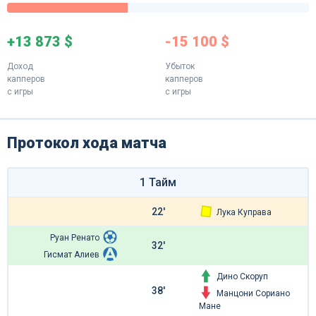
+13 873 $
-15 100 $
Доход
Убыток
капперов
капперов
с игры
с игры
Протокол хода матча
1 Тайм
22'
Лука Куправа
Руан Ренато
32'
Гисмат Алиев
Дино Скоруп
38'
Манцони Сориано
Мане