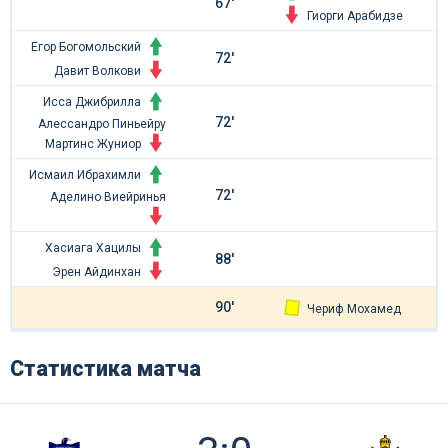
67'
Гиорги Арабидзе
Егор Богомольский
72'
Давит Волкови
Исса Джибрилла
72'
Алессандро Пиньейру
Мартинс Жуниор
Исмаил Ибрахимли
72'
Аделино Виейринья
Хасиага Хацилы
88'
Эрен Айдинхан
90'
Чериф Мохамед
Статистика матча