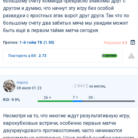
большому счёту команда прекрасно знакомы друг с
другом и думаю, что начнут эту игру без особой
разведки с яростных атак ворот друг друга. Так что по
большому счёту два забитых мяча мы увидим может
быть ещё в первом тайме матча сегодня.
Прогноз:
1-й тайм ТБ (1.50)
Результат
3:0
Повторить в БК
2.73
macro
-2 844 $
за месяц
08 июля 01:23
26 +
7 =
39 -
ROI -9.9%
Несмотря на то, что многие ждут результативную игру,
еврокубковые встречи, особенно первые матчи
двухраундового противостояния, часто начинаются
максимально осторожно. Цена любой ошибки слишком