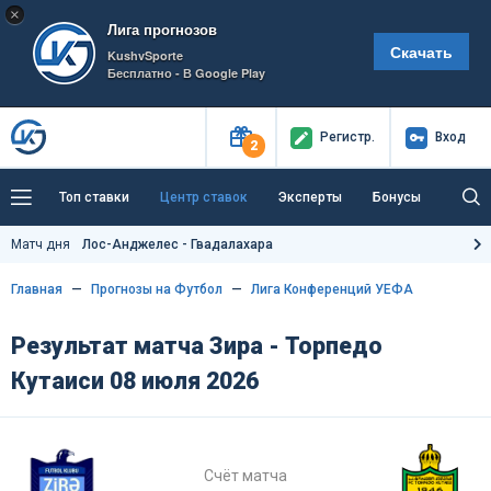
×
Лига прогнозов
Скачать
KushvSporte
Бесплатно - В Google Play
Регистр
.
Вход
2
Топ ставки
Центр ставок
Эксперты
Бонусы
Тренды
Букмекеры
Пресс-центр
Матч дня
Лос-Анджелес - Гвадалахара
Как тут заработать?
Главная
Прогнозы на Футбол
Лига Конференций УЕФА
Результат матча Зира - Торпедо
Кутаиси 08 июля 2026
Счёт матча