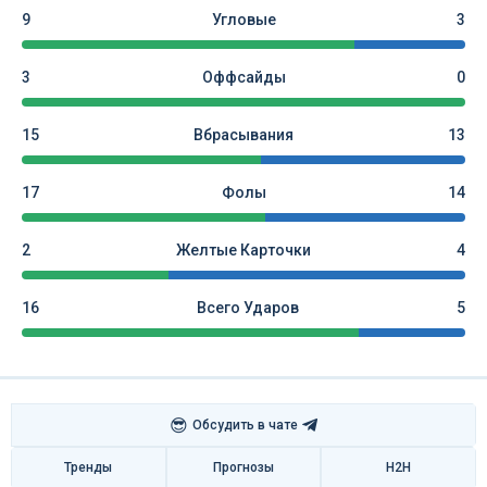
9
Угловые
3
3
Оффсайды
0
15
Вбрасывания
13
17
Фолы
14
2
Желтые Карточки
4
16
Всего Ударов
5
😎
Обсудить в чате
Тренды
Прогнозы
H2H