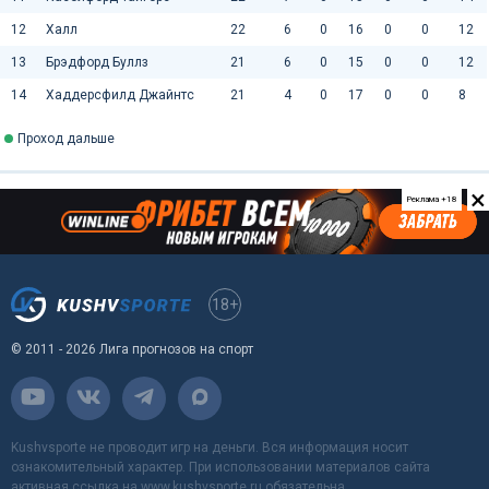
12
Халл
22
6
0
16
0
0
12
13
Брэдфорд Буллз
21
6
0
15
0
0
12
14
Хаддерсфилд Джайнтс
21
4
0
17
0
0
8
Проход дальше
×
Реклама +18
18+
© 2011 - 2026 Лига прогнозов на спорт
Kushvsporte не проводит игр на деньги. Вся информация носит
ознакомительный характер. При использовании материалов сайта
активная ссылка на www.kushvsporte.ru обязательна