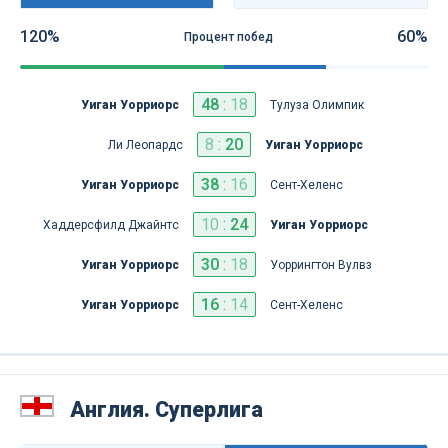
120%
60%
Процент побед
48
:
18
Уиган Уорриорс
Тулуза Олимпик
8
:
20
Ли Леопардс
Уиган Уорриорс
38
:
16
Уиган Уорриорс
Сент-Хеленс
10
:
24
Хаддерсфилд Джайнтс
Уиган Уорриорс
30
:
18
Уиган Уорриорс
Уоррингтон Вулвз
16
:
14
Уиган Уорриорс
Сент-Хеленс
Англия. Суперлига