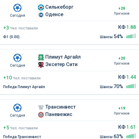
Силькеборг
+26
Оденсе
Прогнозов
Сегодня
КФ
1.88
+3
Чел
.
поставили
54%
Ф1 (0.00)
Шансы
Плимут Аргайл
+20
Эксетер Сити
Прогнозов
Сегодня
КФ
1.44
+10
Чел
.
поставили
70%
Победа Плимут Аргайл
Шансы
Трансинвест
+19
Паневежис
Прогнозов
Сегодня
КФ
1.61
+5
Чел
.
поставили
63%
Победа Трансинвест
Шансы