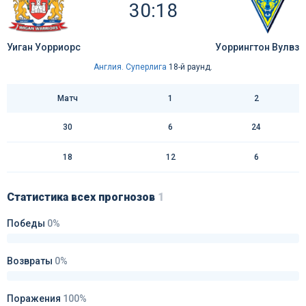
30:18
Уиган Уорриорс
Уоррингтон Вулвз
Англия. Суперлига
18-й раунд.
Матч
1
2
30
6
24
18
12
6
Статистика всех прогнозов
1
Победы
0%
Возвраты
0%
Поражения
100%