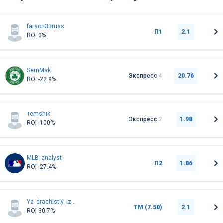
faraon33russ
П1
2.1
ROI 0%
SemMak
Экспресс
4
20.76
ROI -22.9%
Temshik
Экспресс
2
1.98
ROI -100%
MLB_analyst
П2
1.86
ROI -27.4%
Ya_drachistiy_izumrud
ТМ (7.50)
2.1
ROI 30.7%