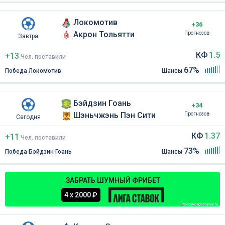
Локомотив
+36
Акрон Тольятти
Прогнозов
Завтра
КФ
1.5
+13
Чел
.
поставили
67%
Победа Локомотив
Шансы
Бэйдзин Гоань
+34
Шэньчжэнь Пэн Сити
Прогнозов
Сегодня
КФ
1.37
+11
Чел
.
поставили
73%
Победа Бэйдзин Гоань
Шансы
ЗАБРАТЬ ШУМНЫЙ ФРИБЕТ
4 х 2000 ₽
Реклама ligastavok.ru