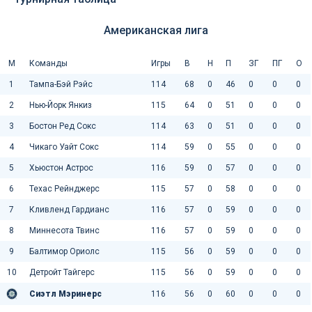
Американская лига
М
Команды
Игры
В
Н
П
ЗГ
ПГ
О
1
Тампа-Бэй Рэйс
114
68
0
46
0
0
0
2
Нью-Йорк Янкиз
115
64
0
51
0
0
0
3
Бостон Ред Сокс
114
63
0
51
0
0
0
4
Чикаго Уайт Сокс
114
59
0
55
0
0
0
5
Хьюстон Астрос
116
59
0
57
0
0
0
6
Техас Рейнджерс
115
57
0
58
0
0
0
7
Кливленд Гардианс
116
57
0
59
0
0
0
8
Миннесота Твинс
116
57
0
59
0
0
0
9
Балтимор Ориолс
115
56
0
59
0
0
0
10
Детройт Тайгерс
115
56
0
59
0
0
0
Сиэтл Мэринерс
116
56
0
60
0
0
0