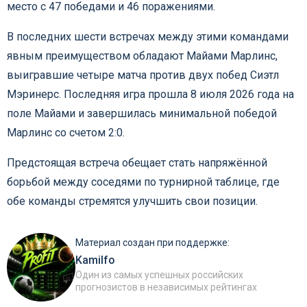
место с 47 победами и 46 поражениями.
В последних шести встречах между этими командами
явным преимуществом обладают Майами Марлинс,
выигравшие четыре матча против двух побед Сиэтл
Мэринерс. Последняя игра прошла 8 июля 2026 года на
поле Майами и завершилась минимальной победой
Марлинс со счетом 2:0.
Предстоящая встреча обещает стать напряжённой
борьбой между соседями по турнирной таблице, где
обе команды стремятся улучшить свои позиции.
Материал создан при поддержке:
Kamilfo
Один из самых успешных российских
прогнозистов в независимых рейтингах