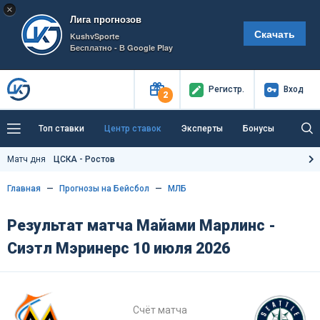
×
Лига прогнозов
Скачать
KushvSporte
Бесплатно - В Google Play
Регистр
.
Вход
2
Топ ставки
Центр ставок
Эксперты
Бонусы
Тренды
Букмекеры
Пресс-центр
Матч дня
ЦСКА - Ростов
Как тут заработать?
Главная
Прогнозы на Бейсбол
МЛБ
Результат матча Майами Марлинс -
Сиэтл Мэринерс 10 июля 2026
Счёт матча