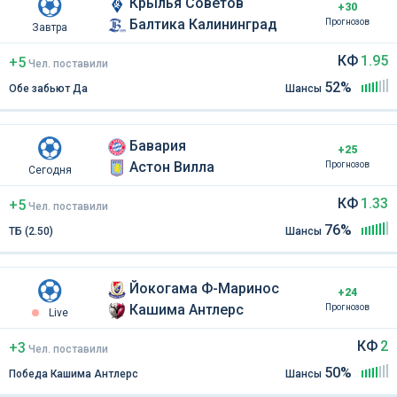
Крылья Советов
+30
Балтика Калининград
Прогнозов
Завтра
КФ
1.95
+5
Чел
.
поставили
52%
Обе забьют Да
Шансы
Бавария
+25
Астон Вилла
Прогнозов
Сегодня
КФ
1.33
+5
Чел
.
поставили
76%
ТБ (2.50)
Шансы
Йокогама Ф-Маринос
+24
Кашима Антлерс
Прогнозов
Live
КФ
2
+3
Чел
.
поставили
50%
Победа Кашима Антлерс
Шансы