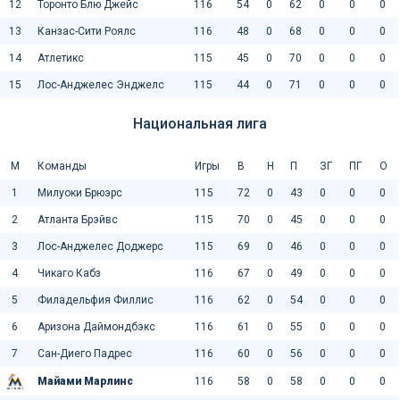
12
Торонто Блю Джейс
116
54
0
62
0
0
0
13
Канзас-Сити Роялс
116
48
0
68
0
0
0
14
Атлетикс
115
45
0
70
0
0
0
15
Лос-Анджелес Энджелс
115
44
0
71
0
0
0
Национальная лига
М
Команды
Игры
В
Н
П
ЗГ
ПГ
О
1
Милуоки Брюэрс
115
72
0
43
0
0
0
2
Атланта Брэйвс
115
70
0
45
0
0
0
3
Лос-Анджелес Доджерс
115
69
0
46
0
0
0
4
Чикаго Кабз
116
67
0
49
0
0
0
5
Филадельфия Филлис
116
62
0
54
0
0
0
6
Аризона Даймондбэкс
116
61
0
55
0
0
0
7
Сан-Диего Падрeс
116
60
0
56
0
0
0
Майами Марлинс
116
58
0
58
0
0
0