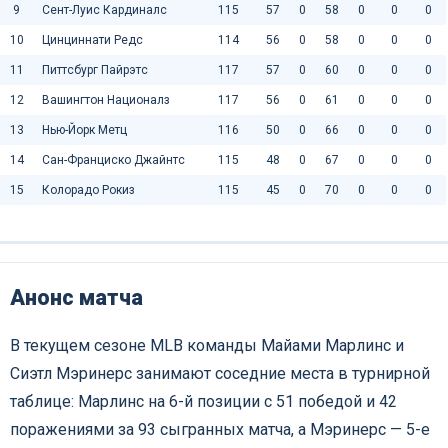
9
Сент-Луис Кардиналс
115
57
0
58
0
0
0
10
Цинциннати Редс
114
56
0
58
0
0
0
11
Питтсбург Пайрэтс
117
57
0
60
0
0
0
12
Вашингтон Националз
117
56
0
61
0
0
0
13
Нью-Йорк Метц
116
50
0
66
0
0
0
14
Сан-Франциско Джайнтс
115
48
0
67
0
0
0
15
Колорадо Рокиз
115
45
0
70
0
0
0
Анонс матча
В текущем сезоне MLB команды Майами Марлинс и
Сиэтл Мэринерс занимают соседние места в турнирной
таблице: Марлинс на 6-й позиции с 51 победой и 42
поражениями за 93 сыгранных матча, а Мэринерс — 5-е