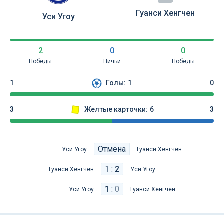
Гуанси Хенгчен
Уси Угоу
2
0
0
Победы
Ничьи
Победы
1
Голы:
1
0
3
Желтые карточки:
6
3
Отмена
Уси Угоу
Гуанси Хенгчен
1
:
2
Гуанси Хенгчен
Уси Угоу
1
:
0
Уси Угоу
Гуанси Хенгчен