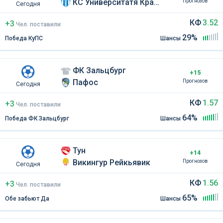
КС Университатя Крайова
Прогнозов
Сегодня
КФ
3.52
+3
Чел
.
поставили
29%
Победа КуПС
Шансы
ФК Зальцбург
+15
Пафос
Прогнозов
Сегодня
КФ
1.57
+3
Чел
.
поставили
64%
Победа ФК Зальцбург
Шансы
Тун
+14
Викингур Рейкьявик
Прогнозов
Сегодня
КФ
1.56
+3
Чел
.
поставили
65%
Обе забьют Да
Шансы