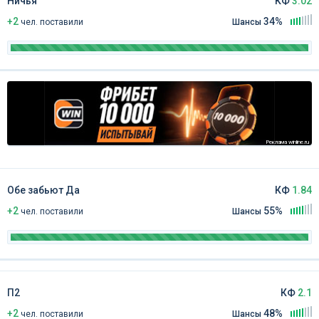
Ничья
КФ
3.02
+2
34%
чел
.
поставили
Шансы
Реклама winline.ru
Обе забьют Да
КФ
1.84
+2
55%
чел
.
поставили
Шансы
П2
КФ
2.1
+2
48%
чел
.
поставили
Шансы