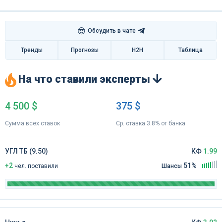
😎
Обсудить в чате
Тренды
Прогнозы
H2H
Таблица
На что ставили эксперты
4 500 $
375 $
Сумма всех ставок
Ср. ставка 3.8% от банка
УГЛ ТБ (9.50)
КФ
1.99
+2
51%
чел
.
поставили
Шансы