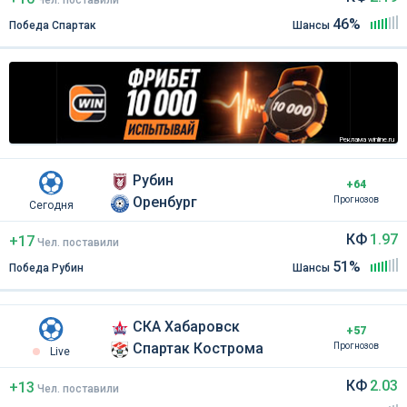
46%
Победа Спартак
Шансы
Реклама winline.ru
Рубин
+64
Оренбург
Прогнозов
Сегодня
КФ
1.97
+17
Чел
.
поставили
51%
Победа Рубин
Шансы
СКА Хабаровск
+57
Спартак Кострома
Прогнозов
Live
КФ
2.03
+13
Чел
.
поставили