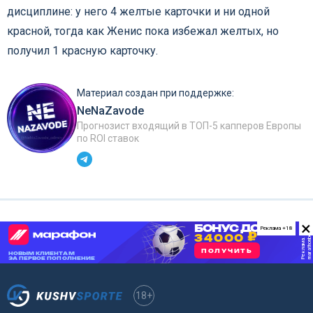
дисциплине: у него 4 желтые карточки и ни одной
красной, тогда как Женис пока избежал желтых, но
получил 1 красную карточку.
Материал создан при поддержке:
NeNaZavode
Прогнозист входящий в ТОП-5 капперов Европы
по ROI ставок
×
Реклама +18
18+