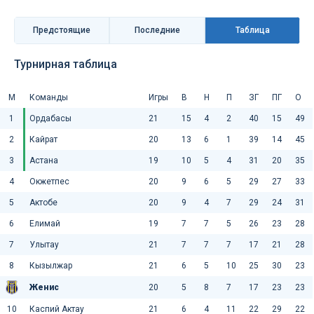
Предстоящие
Последниe
Таблица
Турнирная таблица
М
Команды
Игры
В
Н
П
ЗГ
ПГ
О
1
Ордабасы
21
15
4
2
40
15
49
2
Кайрат
20
13
6
1
39
14
45
3
Астана
19
10
5
4
31
20
35
4
Окжетпес
20
9
6
5
29
27
33
5
Актобе
20
9
4
7
29
24
31
6
Елимай
19
7
7
5
26
23
28
7
Улытау
21
7
7
7
17
21
28
8
Кызылжар
21
6
5
10
25
30
23
Женис
20
5
8
7
17
23
23
10
Каспий Актау
21
6
4
11
22
29
22