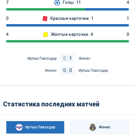
7
Голы:
11
4
0
Красные карточки:
1
1
4
Желтые карточки:
4
0
0
:
1
Иртыш Павлодар
Женис
0 : 0
Женис
Иртыш Павлодар
Статистика последних матчей
Иртыш Павлодар
Женис