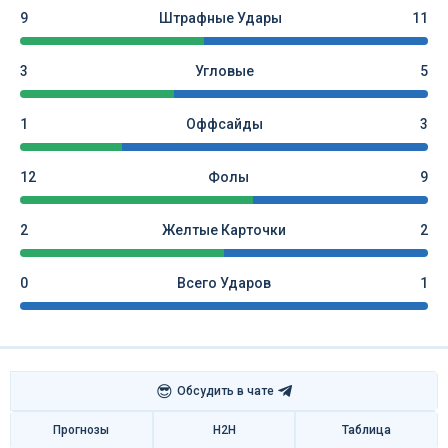
9
Штрафные Удары
11
3
Угловые
5
1
Оффсайды
3
12
Фолы
9
2
Желтые Карточки
2
0
Всего Ударов
1
😎
Обсудить в чате
Прогнозы
H2H
Таблица