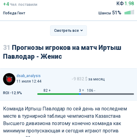
КФ
1.98
+4
Чел
.
поставили
51%
Победа Гент
Шансы
Смотреть все
31
Прогнозы игроков на матч Иртыш
Павлодар - Женис
dsab_analysis
-9 832 $
за месяц
11 июля 12:44
82 +
3 =
106 -
ROI -12.9%
Команда Иртыш Павлодар по сей день на последнем
месте в турнирной таблице чемпионата Казахстана
Высшего дивизиона поэтому конечно команда как
минимум пропускающая и сегодня играют против