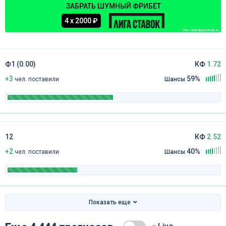
ЗАБРАТЬ ШУМНЫЙ ФРИБЕТ
4 х 2000 ₽
Реклама ligastavok.ru
Ф1 (0.00)
КФ
1.72
+3
59%
чел
.
поставили
Шансы
12
КФ
2.52
+2
40%
чел
.
поставили
Шансы
Показать еще