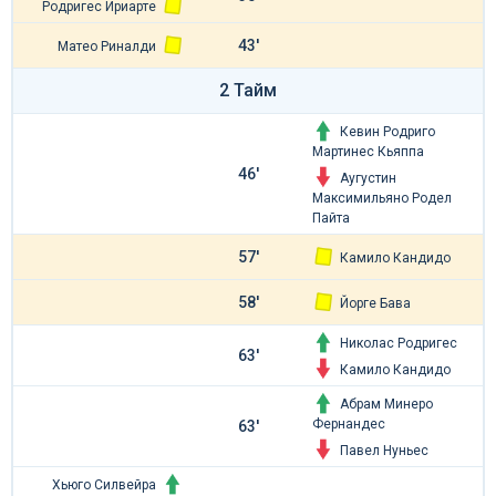
Родригес Ириарте
43'
Матео Риналди
2 Тайм
Кевин Родриго
Мартинес Кьяппа
46'
Аугустин
Максимильяно Родел
Пайта
57'
Камило Кандидо
58'
Йорге Бава
Николас Родригес
63'
Камило Кандидо
Абрам Минеро
Фернандес
63'
Павел Нуньес
Хьюго Силвейра