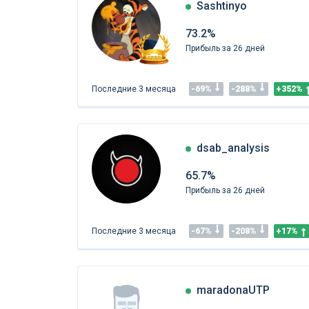
Sashtinyo
73.2%
Прибыль за 26 дней
Последние 3 месяца
-69%
-288%
+352%
dsab_analysis
65.7%
Прибыль за 26 дней
Последние 3 месяца
-67%
-208%
+17%
maradonaUTP