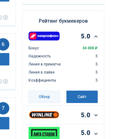
Рейтинг букмекеров
5.0
6
Бонус
34 000 ₽
Надежность
5
Линия в прематче
5
Линия в лайве
5
Коэффициенты
5
Обзор
Сайт
7
5.0
5.0