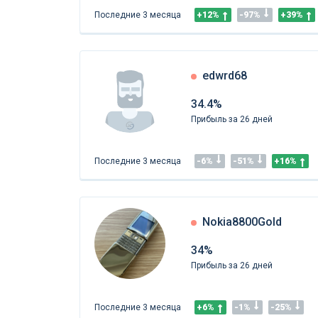
Последние 3 месяца
+12%
-97%
+39%
edwrd68
34.4%
Прибыль за 26 дней
Последние 3 месяца
-6%
-51%
+16%
Nokia8800Gold
34%
Прибыль за 26 дней
Последние 3 месяца
+6%
-1%
-25%