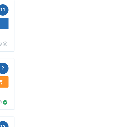
11
?
12