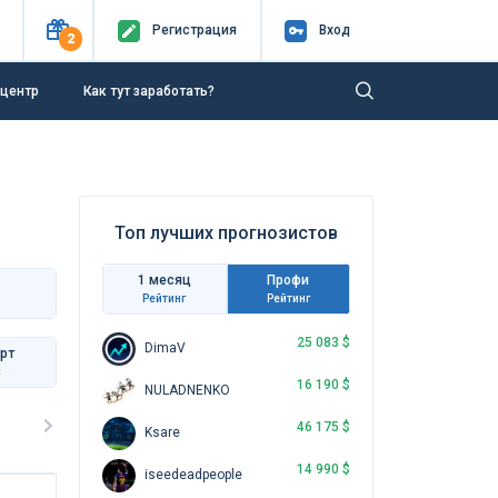
Регистр
ация
Вход
2
-центр
Как тут заработать?
Топ лучших прогнозистов
1 месяц
Профи
Рейтинг
Рейтинг
25 083 $
DimaV
рт
с
16 190 $
NULADNENKO
46 175 $
Ksare
14 990 $
iseedeadpeople