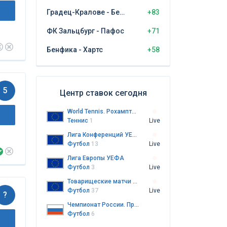
Градец-Кралове - Бешикташ
+83
ФК Зальцбург - Пафос
+71
Бенфика - Хартс
+58
5
Центр ставок сегодня
World Tennis. Рохамптон. Пары
Теннис
1
Live
Лига Конференций УЕФА
Футбол
13
Live
Лига Европы УЕФА
Футбол
3
Live
Товарищеские матчи клубов
Футбол
37
Live
?
Чемпионат России. Премьер-лига
Футбол
6