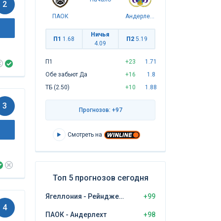
2
ПАОК
Андерлехт
Ничья
П1
1.68
П2
5.19
4.09
П1
+23
1.71
Обе забьют Да
+16
1.8
ТБ (2.50)
+10
1.88
3
Прогнозов: +97
Смотреть на
Топ 5 прогнозов сегодня
Ягеллония - Рейнджерс
+99
4
ПАОК - Андерлехт
+98