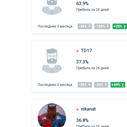
63.9%
Прибыль за 26 дней
Последние 3 месяца
-45%
-155%
+25%
TD17
37.3%
Прибыль за 26 дней
Последние 3 месяца
-25%
-42%
+69%
nikanat
36.8%
Прибыль за 26 дней