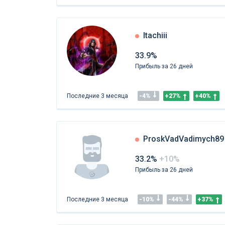
Itachiii
33.9%
Прибыль за 26 дней
Последние 3 месяца
-4%
+27%
+40%
ProskVadVadimych89
33.2%
+10%
Прибыль за 26 дней
Последние 3 месяца
-10%
-44%
+37%