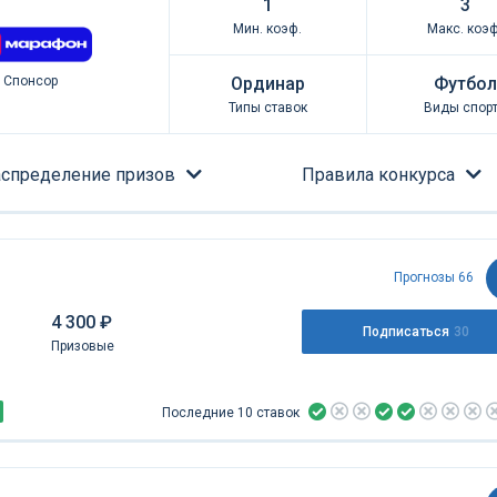
1
3
Мин. коэф.
Макс. коэф
Ординар
Футбол
Спонсор
Типы ставок
Виды спор
спределение призов
Правила конкурса
Прогнозы 66
4 300 ₽
Подписаться
30
Призовые
Последние 10 ставок