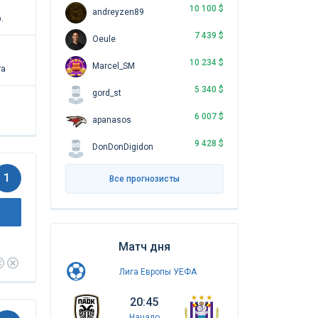
10 100 $
andreyzen89
.
7 439 $
Oeule
10 234 $
Marcel_SM
та
5 340 $
gord_st
6 007 $
apanasos
9 428 $
DonDonDigidon
1
Все прогнозисты
Матч дня
Лига Европы УЕФА
20:45
Начало