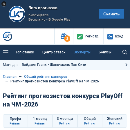
×
Лига прогнозов
Скачать
KushvSporte
Бесплатно - В Google Play
Регистр
.
Вход
2
Топ ставки
Центр ставок
Эксперты
Бонусы
Тренды
Букмекеры
Пресс-центр
Матч дня
Бэйдзин Гоань - Шэньчжэнь Пэн Сити
Как тут заработать?
Главная
Общий рейтинг капперов
Рейтинг прогнозистов конкурса PlayOff на ЧМ-2026
Рейтинг прогнозистов конкурса PlayOff
на ЧМ-2026
Профи
1 месяц
3 месяца
Общий
Женский
Рейтинг
Рейтинг
Рейтинг
Рейтинг
Рейтинг