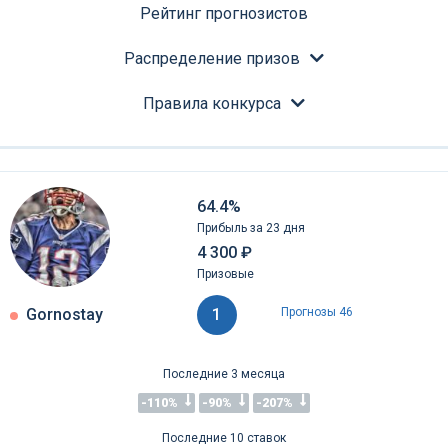
Рейтинг прогнозистов
Распределение призов
Правила конкурса
64.4%
Прибыль за 23 дня
4 300 ₽
Призовые
Gornostay
1
Прогнозы 46
Последние 3 месяца
-110%
-90%
-207%
Последние 10 ставок