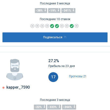
Последние 3 месяца
-38%
-19%
-341%
Последние 10 ставок
Подписаться
71
27.2%
Прибыль за 23 дня
17
Прогнозы 21
kapper_7590
Последние 3 месяца
-22%
-333%
-244%