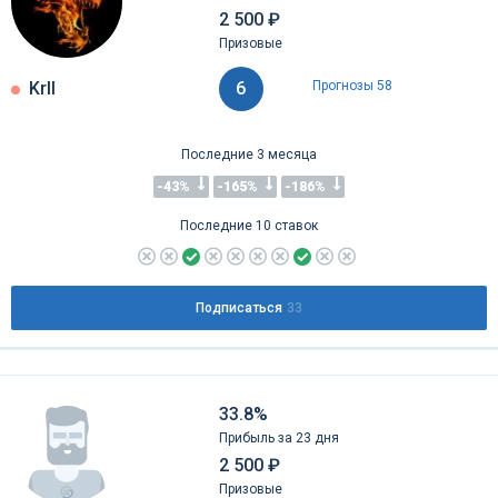
2 500 ₽
Призовые
Krll
6
Прогнозы 58
Последние 3 месяца
-43%
-165%
-186%
Последние 10 ставок
Подписаться
33
33.8%
Прибыль за 23 дня
2 500 ₽
Призовые