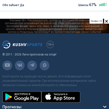
67%
Обе забьют Да
Шансы
×
Реклама +18
18+
© 2011 - 2026 Лига прогнозов на спорт
Kushvsporte не проводит игр на деньги. Вся информация носит
ознакомительный характер. При использовании материалов сайта
активная ссылка на www.kushvsporte.ru обязательна
Прогнозы