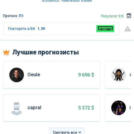
Волейбол
.
Чемпионат Кении
Прогноз:
П1
Результат
3:0
Повторить в БК
1.39
Лучшие прогнозисты
Oeule
co
9 696 $
capral
is
5 372 $
Смотреть все