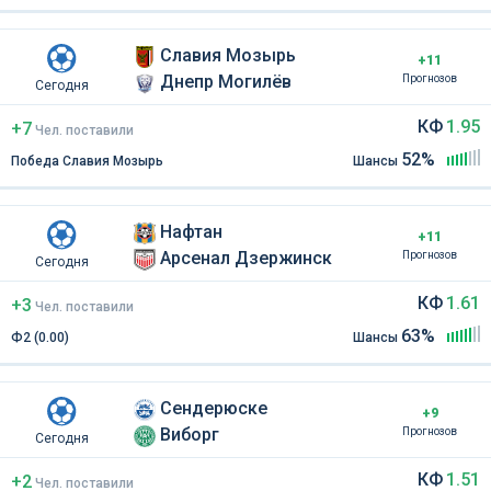
Славия Мозырь
+11
Днепр Могилёв
Прогнозов
Сегодня
КФ
1.95
+7
Чел
.
поставили
52%
Победа Славия Мозырь
Шансы
Нафтан
+11
Арсенал Дзержинск
Прогнозов
Сегодня
КФ
1.61
+3
Чел
.
поставили
63%
Ф2 (0.00)
Шансы
Сендерюске
+9
Виборг
Прогнозов
Сегодня
КФ
1.51
+2
Чел
.
поставили