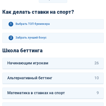
Как делать ставки на спорт?
1
Выбрать ТОП букмекера
2
Забрать лучший бонус
Школа беттинга
Начинающим игрокам
26
Альтернативный беттинг
10
Математика в ставках на спорт
9