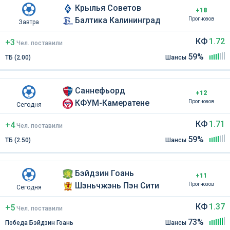
Крылья Советов
+18
Балтика Калининград
Прогнозов
Завтра
КФ
1.72
+3
Чел
.
поставили
59%
ТБ (2.00)
Шансы
Саннефьорд
+12
КФУМ-Камератене
Прогнозов
Сегодня
КФ
1.71
+4
Чел
.
поставили
59%
ТБ (2.50)
Шансы
Бэйдзин Гоань
+11
Шэньчжэнь Пэн Сити
Прогнозов
Сегодня
КФ
1.37
+5
Чел
.
поставили
73%
Победа Бэйдзин Гоань
Шансы