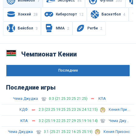
Волейбол
Экспресс
Футбол
7
84
350
Хоккей
Киберспорт
Баскетбол
28
12
4
Бейсбол
MMA
Регби
3
2
2
Чемпионат Кении
Последниe
Последние игры
Чема Джуджа
0:3 (21:25 20:25 21:25)
КПА
КДФ
2:3 (23:25 19:25 25:23 26:24 12:15)
Кения Призонс
КПА
3:2 (25:19 22:25 27:29 25:19 16:14)
Чема Джуджа
Чема Джуджа
3:1 (25:21 25:22 16:25 25:19)
Кения Призонс