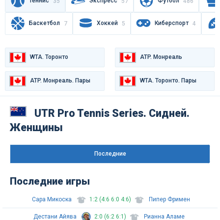
Теннис
Экспресс
Футбол
35
57
486
Баскетбол
Хоккей
Киберспорт
7
5
4
WTA. Торонто
ATP. Монреаль
ATP. Монреаль. Пары
WTA. Торонто. Пары
UTR Pro Tennis Series. Сидней.
Женщины
Последниe
Последние игры
Сара Микоска
1:2 (4:6 6:0 4:6)
Пипер Фримен
Дестани Айява
2:0 (6:2 6:1)
Рианна Аламе