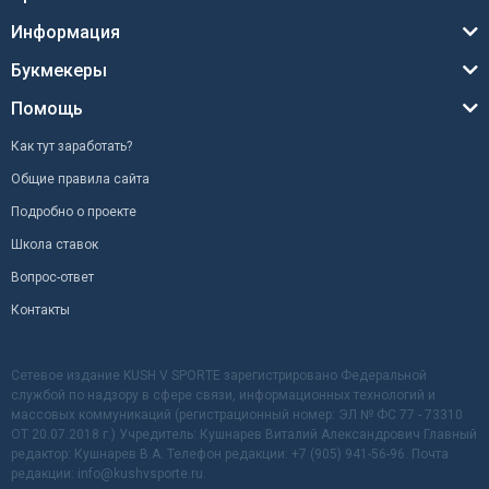
Информация
Букмекеры
Помощь
Как тут заработать?
Общие правила сайта
Подробно о проекте
Школа ставок
Вопрос-ответ
Контакты
Сетевое издание KUSH V SPORTE зарегистрировано Федеральной
службой по надзору в сфере связи, информационных технологий и
массовых коммуникаций (регистрационный номер: ЭЛ № ФС 77 - 73310
ОТ 20.07.2018 г.) Учредитель: Кушнарев Виталий Александрович Главный
редактор: Кушнарев В.А. Телефон редакции: +7 (905) 941-56-96. Почта
редакции: info@kushvsporte.ru.