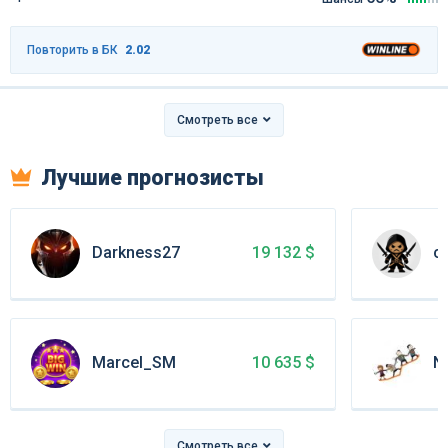
Повторить в БК
2.02
Смотреть все
Лучшие прогнозисты
Darkness27
co
19 132 $
Marcel_SM
N
10 635 $
Смотреть все