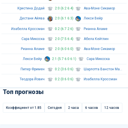
Кристина Додай
2:0 (6:2 6:4)
Ава-Моне Сикамор
Дестани Айява
2:0 (6:1 6:3)
Лекси Вейр
Изабелла Кроссман
0:2 (6:7 2:6)
Рианна Аламе
Сара Микоска
2:0 (7:5 6:4)
Абела Кейтлин
Рианна Аламе
2:0 (6:0 6:0)
Ава-Моне Сикамор
Лекси Вейр
2:1 (5:7 6:0 6:1)
Сара Микоска
Пипер Фримен
0:2 (3:6 0:6)
Шарлотта Ванстон МакГрат
Теодора Йович
0:2 (0:6 0:6)
Изабелла Кроссман
Топ прогнозы
Коэффициент от 1.85
Сегодня
2 часа
6 часов
12 часов