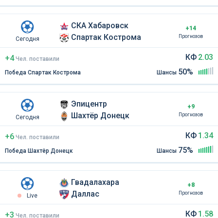
СКА Хабаровск
+14
Спартак Кострома
Прогнозов
Сегодня
КФ
2.03
+4
Чел
.
поставили
50%
Победа Спартак Кострома
Шансы
Эпицентр
+9
Шахтёр Донецк
Прогнозов
Сегодня
КФ
1.34
+6
Чел
.
поставили
75%
Победа Шахтёр Донецк
Шансы
Гвадалахара
+8
Даллас
Прогнозов
Live
КФ
1.58
+3
Чел
.
поставили