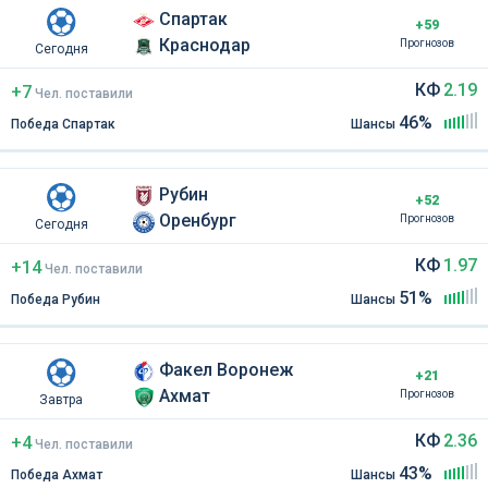
Спартак
+59
Краснодар
Прогнозов
Сегодня
КФ
2.19
+7
Чел
.
поставили
46%
Победа Спартак
Шансы
Рубин
+52
Оренбург
Прогнозов
Сегодня
КФ
1.97
+14
Чел
.
поставили
51%
Победа Рубин
Шансы
Факел Воронеж
+21
Ахмат
Прогнозов
Завтра
КФ
2.36
+4
Чел
.
поставили
43%
Победа Ахмат
Шансы