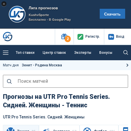
×
Лига прогнозов
Скачать
KushvSporte
Бесплатно - В Google Play
Регистр
.
Вход
2
Топ ставки
Центр ставок
Эксперты
Бонусы
Тренды
Букмекеры
Пресс-центр
Матч дня
Зенит - Родина Москва
Как тут заработать?
Прогнозы на UTR Pro Tennis Series.
Сидней. Женщины - Теннис
UTR Pro Tennis Series. Сидней. Женщины