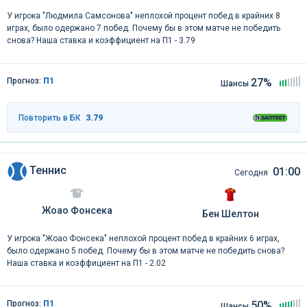
У игрока "Людмила Самсонова" неплохой процент побед в крайних 8
играх, было одержано 7 побед. Почему бы в этом матче не победить
снова? Наша ставка и коэффициент на П1 - 3.79
Прогноз:
П1
27%
Шансы
Повторить в БК
3.79
Теннис
01:00
Сегодня
Жоао Фонсека
Бен Шелтон
У игрока "Жоао Фонсека" неплохой процент побед в крайних 6 играх,
было одержано 5 побед. Почему бы в этом матче не победить снова?
Наша ставка и коэффициент на П1 - 2.02
Прогноз:
П1
50%
Шансы