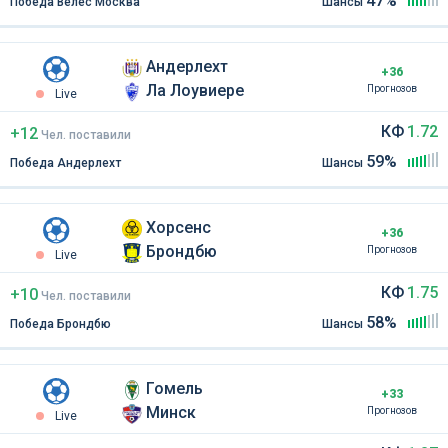
47%
Победа Велес Москва
Шансы
Андерлехт
+36
Ла Лоувиере
Прогнозов
Live
КФ
1.72
+12
Чел
.
поставили
59%
Победа Андерлехт
Шансы
Хорсенс
+36
Брондбю
Прогнозов
Live
КФ
1.75
+10
Чел
.
поставили
58%
Победа Брондбю
Шансы
Гомель
+33
Минск
Прогнозов
Live