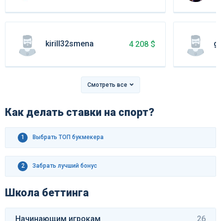
kirill32smena
go
4 208 $
Смотреть все
Как делать ставки на спорт?
1
Выбрать ТОП букмекера
2
Забрать лучший бонус
Школа беттинга
Начинающим игрокам
26