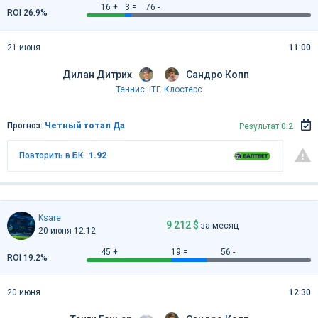
16 +
3 =
76 -
ROI 26.9%
21 июня
11:00
Дилан Дитрих
Сандро Копп
Теннис
.
ITF. Клостерс
Прогноз:
Четный тотал Да
Результат
0:2
Повторить в БК
1.92
Ksare
9 212 $
за месяц
20 июня 12:12
45 +
19 =
56 -
ROI 19.2%
20 июня
12:30