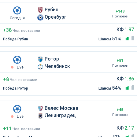
Рубин
+143
Оренбург
Прогнозов
Сегодня
КФ
1.97
+38
Чел
.
поставили
51%
Победа Рубин
Шансы
Ротор
+51
Челябинск
Прогнозов
Live
КФ
1.86
+8
Чел
.
поставили
54%
Победа Ротор
Шансы
Велес Москва
+45
Ленинградец
Прогнозов
Live
КФ
2.17
+11
Чел
.
поставили