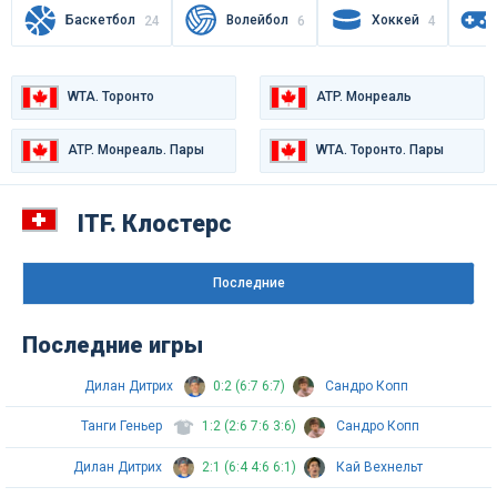
Баскетбол
Волейбол
Хоккей
24
6
4
WTA. Торонто
ATP. Монреаль
ATP. Монреаль. Пары
WTA. Торонто. Пары
ITF. Клостерс
Последниe
Последние игры
Дилан Дитрих
0:2 (6:7 6:7)
Сандро Копп
Танги Геньер
1:2 (2:6 7:6 3:6)
Сандро Копп
Дилан Дитрих
2:1 (6:4 4:6 6:1)
Кай Вехнельт