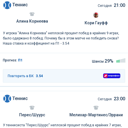
Теннис
21:00
Сегодня
Алина Корнеева
Кори Гауфф
У игрока "Алина Корнеева" неплохой процент побед в крайних 9 играх,
было одержано 8 побед. Почему бы в этом матче не победить снова?
Наша ставка и коэффициент на П1 - 3.54
Прогноз:
П1
29%
Шансы
Повторить в БК
3.54
Теннис
23:00
Сегодня
Перес/Шуурс
Мелихар-Мартинес/Эррани
У теннисиста "Перес/Шуурс" неплохой процент побед в крайних 7 играх,