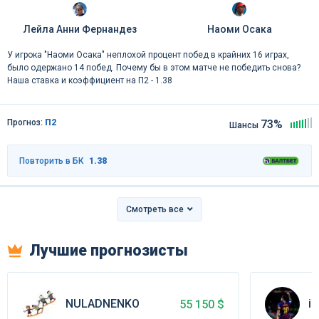
Лейла Анни Фернандез
Наоми Осака
У игрока "Наоми Осака" неплохой процент побед в крайних 16 играх,
было одержано 14 побед. Почему бы в этом матче не победить снова?
Наша ставка и коэффициент на П2 - 1.38
Прогноз:
П2
73%
Шансы
Повторить в БК
1.38
Смотреть все
Лучшие прогнозисты
NULADNENKO
is
55 150 $