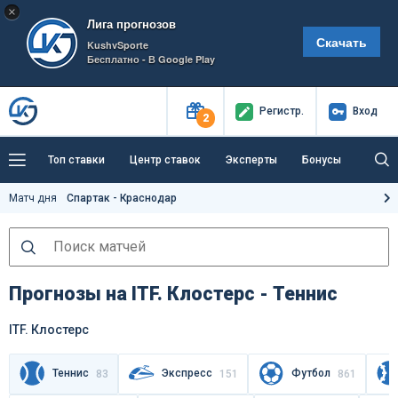
×
Лига прогнозов
Скачать
KushvSporte
Бесплатно - В Google Play
Регистр
.
Вход
2
Топ ставки
Центр ставок
Эксперты
Бонусы
Тренды
Букмекеры
Пресс-центр
Матч дня
Спартак - Краснодар
Как тут заработать?
Прогнозы на ITF. Клостерс - Теннис
ITF. Клостерс
Теннис
Экспресс
Футбол
83
151
861