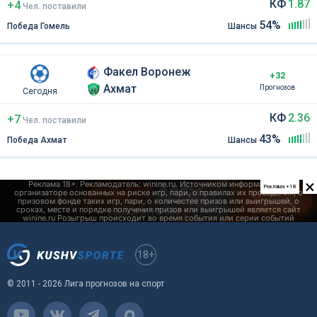
КФ
1.87
+4
Чел
.
поставили
54%
Победа Гомель
Шансы
Факел Воронеж
+32
Ахмат
Прогнозов
Сегодня
КФ
2.36
+7
Чел
.
поставили
43%
Победа Ахмат
Шансы
×
Реклама +18
18+
© 2011 - 2026 Лига прогнозов на спорт