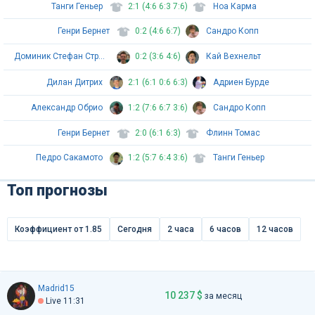
Танги Геньер
2:1 (4:6 6:3 7:6)
Ноа Карма
Генри Бернет
0:2 (4:6 6:7)
Сандро Копп
Доминик Стефан Стрикер
0:2 (3:6 4:6)
Кай Вехнельт
Дилан Дитрих
2:1 (6:1 0:6 6:3)
Адриен Бурде
Александр Обрио
1:2 (7:6 6:7 3:6)
Сандро Копп
Генри Бернет
2:0 (6:1 6:3)
Флинн Томас
Педро Сакамото
1:2 (5:7 6:4 3:6)
Танги Геньер
Топ прогнозы
Коэффициент от 1.85
Сегодня
2 часа
6 часов
12 часов
Madrid15
10 237 $
за месяц
Live 11:31