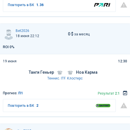
Повторить в БК
1.36
Bet2026
0 $
за месяц
18 июня 22:12
ROI 0%
19 июня
12:30
Танги Геньер
Ноа Карма
Теннис
.
ITF. Клостерс
Прогноз:
П1
Результат
2:1
Повторить в БК
2