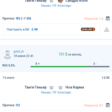
Танги Геньер
Сандро Копп
Теннис
.
ITF. Клостерс
Прогноз:
Ф2 (-7.50)
Результат
1:2
Повторить в БК
2.98
gord_st
151 $
за месяц
18 июня 23:41
8 +
3 -
ROI 3.4%
19 июня
12:30
Танги Геньер
Ноа Карма
Теннис
.
ITF. Клостерс
Прогноз:
П2
Результат
2:1