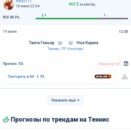
vitya3112
460 $
за месяц
18 июня 22:04
2 +
1 -
ROI 38.3%
19 июня
12:30
Танги Геньер
Ноа Карма
Теннис
.
ITF. Клостерс
Прогноз:
П2
Результат
2:1
Повторить в БК
1.73
Показать еще
Прогнозы по трендам на Теннис