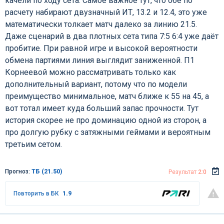
качели по ходу сета. Самое важное тут, что обе по
расчету набирают двузначный ИТ, 13.2 и 12.4, это уже
математически толкает матч далеко за линию 21.5.
Даже сценарий в два плотных сета типа 7:5 6:4 уже даёт
пробитие. При равной игре и высокой вероятности
обмена партиями линия выглядит заниженной. П1
Корнеевой можно рассматривать только как
дополнительный вариант, потому что по модели
преимущество минимальное, матч ближе к 55 на 45, а
вот тотал имеет куда больший запас прочности. Тут
история скорее не про доминацию одной из сторон, а
про долгую рубку с затяжными геймами и вероятным
третьим сетом.
Прогноз:
ТБ (21.50)
Результат
2:0
Повторить в БК
1.9