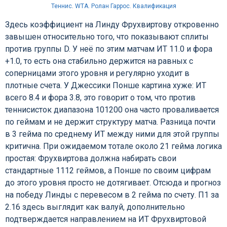
Теннис
.
WTA. Ролан Гаррос. Квалификация
Здесь коэффициент на Линду Фрухвиртову откровенно
завышен относительно того, что показывают сплиты
против группы D. У неё по этим матчам ИТ 11.0 и фора
+1.0, то есть она стабильно держится на равных с
соперницами этого уровня и регулярно уходит в
плотные счета. У Джессики Понше картина хуже: ИТ
всего 8.4 и фора 3.8, это говорит о том, что против
теннисисток диапазона 101200 она часто проваливается
по геймам и не держит структуру матча. Разница почти
в 3 гейма по среднему ИТ между ними для этой группы
критична. При ожидаемом тотале около 21 гейма логика
простая: Фрухвиртова должна набирать свои
стандартные 1112 геймов, а Понше по своим цифрам
до этого уровня просто не дотягивает. Отсюда и прогноз
на победу Линды с перевесом в 2 гейма по счету. П1 за
2.16 здесь выглядит как валуй, дополнительно
подтверждается направлением на ИТ Фрухвиртовой