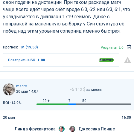
свои подачи на дистанции. При таком раскладе матч
чаще всего идёт через счёт вроде 6:3, 6:2 или 6:3, 6:1, что
укладывается в диапазон 1719 геймов. Даже с
поправкой на маленькую выборку у Сун структура её
побед над этим уровнем соперниц именно быстрая.
Прогноз:
ТМ (19.50)
Результат
2:0
Повторить в БК
1.88
macro
-5 112 $
за месяц
20 мая 14:07
29 +
7 =
50 -
ROI -14.9%
20 мая
16:30
Линда Фрухвиртова
Джессика Понше