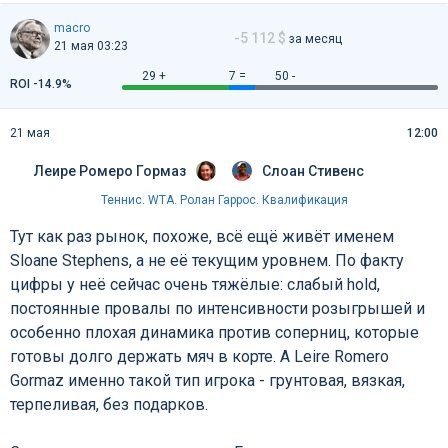
macro
-5 112 $
за месяц
21 мая 03:23
29 +
7 =
50 -
ROI -14.9%
21 мая
12:00
Леире Ромеро Гормаз
Слоан Стивенс
Теннис
.
WTA. Ролан Гаррос. Квалификация
Тут как раз рынок, похоже, всё ещё живёт именем
Sloane Stephens, а не её текущим уровнем. По факту
цифры у неё сейчас очень тяжёлые: слабый hold,
постоянные провалы по интенсивности розыгрышей и
особенно плохая динамика против соперниц, которые
готовы долго держать мяч в корте. А Leire Romero
Gormaz именно такой тип игрока - грунтовая, вязкая,
терпеливая, без подарков.