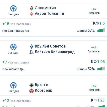
Локомотив
+47
Акрон Тольятти
Прогнозов
Сегодня
КФ
1.5
+18
Чел
.
поставили
67%
Победа Локомотив
Шансы
Крылья Советов
+44
Балтика Калининград
Прогнозов
Сегодня
КФ
1.95
+7
Чел
.
поставили
52%
Обе забьют Да
Шансы
Брюгге
+42
Кортрейк
Прогнозов
Сегодня
КФ
1.23
+12
Чел
.
поставили