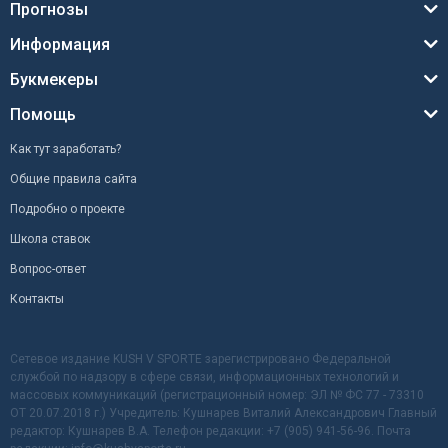
Прогнозы
Информация
Букмекеры
Помощь
Как тут заработать?
Общие правила сайта
Подробно о проекте
Школа ставок
Вопрос-ответ
Контакты
Сетевое издание KUSH V SPORTE зарегистрировано Федеральной
службой по надзору в сфере связи, информационных технологий и
массовых коммуникаций (регистрационный номер: ЭЛ № ФС 77 - 73310
ОТ 20.07.2018 г.) Учредитель: Кушнарев Виталий Александрович Главный
редактор: Кушнарев В.А. Телефон редакции: +7 (905) 941-56-96. Почта