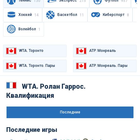
Теннис
Экспресс
Футбол
130
215
957
Хоккей
Баскетбол
Киберспорт
14
11
8
Волейбол
1
WTA. Торонто
ATP. Монреаль
WTA. Торонто. Пары
ATP. Монреаль. Пары
WTA. Варшава
WTA. Ролан Гаррос.
Квалификация
Последниe
Последние игры