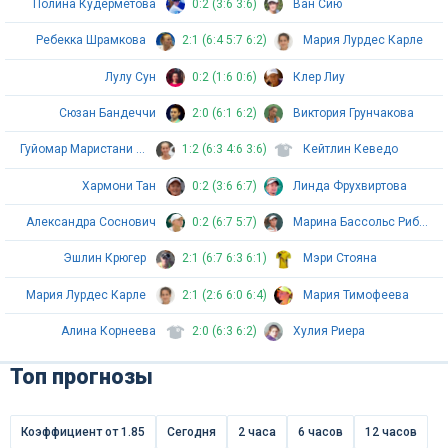
Полина Кудерметова
0:2 (3:6 3:6)
Ван Сию
Ребекка Шрамкова
2:1 (6:4 5:7 6:2)
Мария Лурдес Карле
Лулу Сун
0:2 (1:6 0:6)
Клер Лиу
Сюзан Бандеччи
2:0 (6:1 6:2)
Виктория Грунчакова
Гуйомар Маристани Сулета Де Реалес
1:2 (6:3 4:6 3:6)
Кейтлин Кеведо
Хармони Тан
0:2 (3:6 6:7)
Линда Фрухвиртова
Александра Соснович
0:2 (6:7 5:7)
Марина Бассольс Рибера
Эшлин Крюгер
2:1 (6:7 6:3 6:1)
Мэри Стояна
Мария Лурдес Карле
2:1 (2:6 6:0 6:4)
Мария Тимофеева
Алина Корнеева
2:0 (6:3 6:2)
Хулия Риера
Топ прогнозы
Коэффициент от 1.85
Сегодня
2 часа
6 часов
12 часов