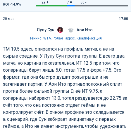
29 +
7 =
50 -
ROI -14.9%
20 мая
17:00
Лулу Сун
Аои Ито
Теннис
.
WTA. Ролан Гаррос. Квалификация
ТМ 19.5 здесь опирается на профиль матча, а не на
сырые средние. У Лулу Сун против группы E всего два
матча, но картина показательная, ИТ 12.5 при том, что
соперницы берут лишь 5.0, тотал 17.5 и фора +7.5. Это
формат, где она быстро душит розыгрыши и не
затягивает партии. У Аои Ито противоположный сплит
против более сильной группы D, её ИТ 9.75, а
соперницы набирают 13.0, тотал раздувается до 22.75 за
счёт того, что она постоянно отдает геймы и не
контролирует счёт. В очном профиле это складывается
в сценарий, где Сун забирает инициативу с первых
геймов, а Ито не имеет инструмента, чтобы удерживать