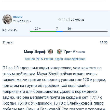
macro
-5 112 $
за месяц
21 мая 12:17
29 +
7 =
50 -
ROI -14.9%
21 мая
14:30
Маяр Шериф
Грет Миннен
Теннис
.
WTA. Ролан Гаррос. Квалификация
П1 за 1.9 здесь выглядит интереснее, чем кажется по
голым рейтингам. Mayar Sherif сейчас играет очень
вязкие матчи против соперниц уровня топ-120 и рядом,
при этом на грунте её профиль всё ещё крайне
неприятный для большинства. Даже в поражениях
видно, что она цепляется почти за каждый сет: 17:17 с
Корпач, 16:18 с Учидзимой, 15:18 с Олейниковой, плюс
победы над Юань и Сальковой. Это говорит о хорошем