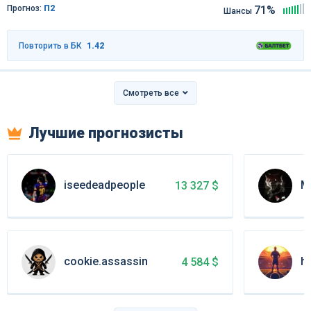
Прогноз:
П2
71%
Шансы
Повторить в БК
1.42
Смотреть все
Лучшие прогнозисты
iseedeadpeople
MO
13 327 $
cookie.assassin
hi
4 584 $