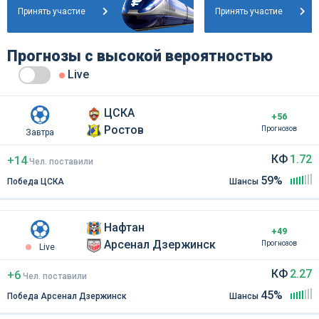
Принять участие
Принять участие
Прогнозы с высокой вероятностью
Live
ЦСКА
+56
Ростов
Прогнозов
Завтра
КФ
1.72
+14
Чел
.
поставили
59%
Победа ЦСКА
Шансы
Нафтан
+49
Арсенал Дзержинск
Прогнозов
Live
КФ
2.27
+6
Чел
.
поставили
45%
Победа Арсенал Дзержинск
Шансы