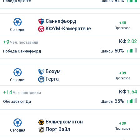
82%
Победа Брюгге
Шансы
Саннефьорд
+40
КФУМ-Камератене
Прогнозов
Сегодня
КФ
2.02
+9
Чел
.
поставили
50%
Победа Саннефьорд
Шансы
Бохум
+39
Герта
Прогнозов
Сегодня
КФ
1.54
+14
Чел
.
поставили
65%
Обе забьют Да
Шансы
Вулверхэмптон
+39
Порт Вэйл
Прогнозов
Сегодня