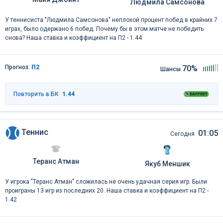
Людмила Самсонова
У теннисиста "Людмила Самсонова" неплохой процент побед в крайних 7
играх, было одержано 6 побед. Почему бы в этом матче не победить
снова? Наша ставка и коэффициент на П2 - 1.44
Прогноз:
П2
70%
Шансы
Повторить в БК
1.44
Теннис
01:05
Сегодня
Теранс Атман
Якуб Меншик
У игрока "Теранс Атман" сложилась не очень удачная серия игр. Были
проиграны 13 игр из последних 20. Наша ставка и коэффициент на П2 -
1.42