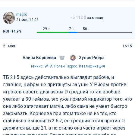
macro
-5 112 $
за месяц
21 мая 12:08
29 +
7 =
50 -
ROI -14.9%
21 мая
16:15
Алина Корнеева
Хулия Риера
Теннис
.
WTA. Ролан Гаррос. Квалификация
ТБ 21.5 здесь действительно выглядит рабоче, и
главное, цифры не притянуты за уши. У Риеры против
игроков своего диапазона D средний тотал вообще
улетает в 30 геймов, это уже прямой индикатор того, что
она либо затягивает матчи, либо сама не умеет быстро
закрывать. Корнеева при этом тоже не из тех, кто
стабильно выносит 6:2 6:2, её средний тотал против D
держится выше 21, а по стилю она часто играет через