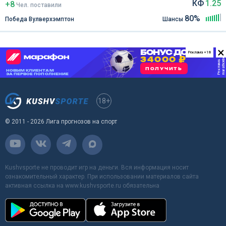
КФ
1.25
+8
Чел
.
поставили
80%
Победа Вулверхэмптон
Шансы
×
Реклама +18
18+
© 2011 - 2026 Лига прогнозов на спорт
Kushvsporte не проводит игр на деньги. Вся информация носит
ознакомительный характер. При использовании материалов сайта
активная ссылка на www.kushvsporte.ru обязательна