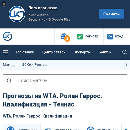
×
Лига прогнозов
Скачать
KushvSporte
Бесплатно - В Google Play
Регистр
.
Вход
2
Топ ставки
Центр ставок
Эксперты
Бонусы
Тренды
Букмекеры
Пресс-центр
Матч дня
ЦСКА - Ростов
Как тут заработать?
Прогнозы на WTA. Ролан Гаррос.
Квалификация - Теннис
WTA. Ролан Гаррос. Квалификация