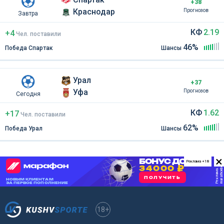
+38
Краснодар
Прогнозов
Завтра
КФ
2.19
+4
Чел
.
поставили
46%
Победа Спартак
Шансы
Урал
+37
Уфа
Прогнозов
Сегодня
КФ
1.62
+17
Чел
.
поставили
62%
Победа Урал
Шансы
×
Реклама +18
18+