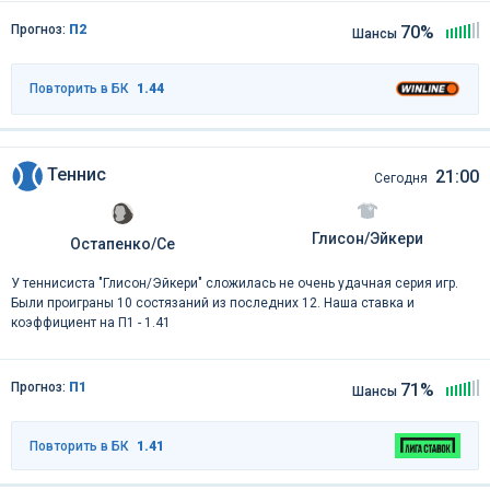
Прогноз:
П2
70%
Шансы
Повторить в БК
1.44
Теннис
21:00
Сегодня
Глисон/Эйкери
Остапенко/Се
У теннисиста "Глисон/Эйкери" сложилась не очень удачная серия игр.
Были проиграны 10 состязаний из последних 12. Наша ставка и
коэффициент на П1 - 1.41
Прогноз:
П1
71%
Шансы
Повторить в БК
1.41