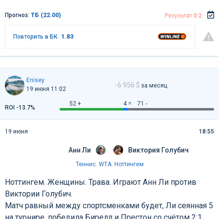
Прогноз:
ТБ (22.00)
Результат
0:2
Повторить в БК
1.83
Enisey
-6 956 $
за месяц
19 июня 11:02
52 +
4 =
71 -
ROI -13.7%
19 июня
18:55
Анн Ли
Виктория Голубич
Теннис
.
WTA. Ноттингем
Ноттингем. Женщины. Трава. Играют Анн Ли против
Виктории Голубич.
Матч равный между спортсменками будет, Ли сеянная 5
на турнире, победила Бирелл и Престон со счётом 2:1,