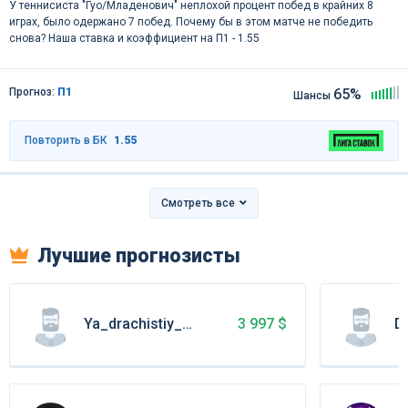
У теннисиста "Гуо/Младенович" неплохой процент побед в крайних 8
играх, было одержано 7 побед. Почему бы в этом матче не победить
снова? Наша ставка и коэффициент на П1 - 1.55
Прогноз:
П1
65%
Шансы
Повторить в БК
1.55
Смотреть все
Лучшие прогнозисты
Ya_drachistiy_izumrud
Do
3 997 $