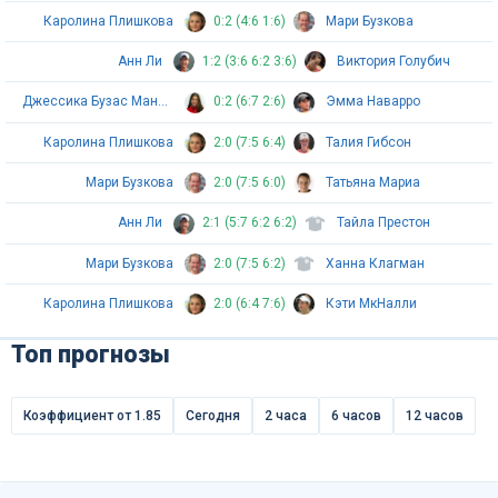
Каролина Плишкова
0:2 (4:6 1:6)
Мари Бузкова
Анн Ли
1:2 (3:6 6:2 3:6)
Виктория Голубич
Джессика Бузас Манейро
0:2 (6:7 2:6)
Эмма Наварро
Каролина Плишкова
2:0 (7:5 6:4)
Талия Гибсон
Мари Бузкова
2:0 (7:5 6:0)
Татьяна Мариа
Анн Ли
2:1 (5:7 6:2 6:2)
Тайла Престон
Мари Бузкова
2:0 (7:5 6:2)
Ханна Клагман
Каролина Плишкова
2:0 (6:4 7:6)
Кэти МкНалли
Топ прогнозы
Коэффициент от 1.85
Сегодня
2 часа
6 часов
12 часов