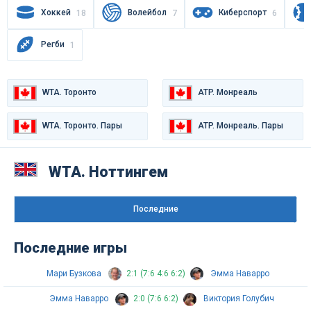
Хоккей
Волейбол
Киберспорт
18
7
6
Регби
1
WTA. Торонто
ATP. Монреаль
WTA. Торонто. Пары
ATP. Монреаль. Пары
WTA. Варшава
WTA. Варшава. Пары
WTA. Ноттингем
Последниe
Последние игры
Мари Бузкова
2:1 (7:6 4:6 6:2)
Эмма Наварро
Эмма Наварро
2:0 (7:6 6:2)
Виктория Голубич