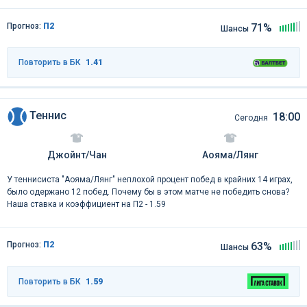
Прогноз:
П2
71%
Шансы
Повторить в БК
1.41
Теннис
18:00
Сегодня
Джойнт/Чан
Аояма/Лянг
У теннисиста "Аояма/Лянг" неплохой процент побед в крайних 14 играх,
было одержано 12 побед. Почему бы в этом матче не победить снова?
Наша ставка и коэффициент на П2 - 1.59
Прогноз:
П2
63%
Шансы
Повторить в БК
1.59