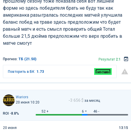
прошлому сезону тоже показала себя вот лишней
форме но здесь победителя брать не буду так как
американка разыгралась последних матчей улучшила
баланс побед на траве здесь предположим что будет
равный матч и есть смысл проверить общий Тотал
больше 21,5 дюйма предположим что верх пробить в
матче смогут
Прогноз:
ТБ (21.50)
Результат
2:1
Повторить в БК
1.73
Wariors
-3 656 $
за месяц
20 июня 10:20
52 +
6 =
46 -
ROI -8.8%
20 июня
13:15