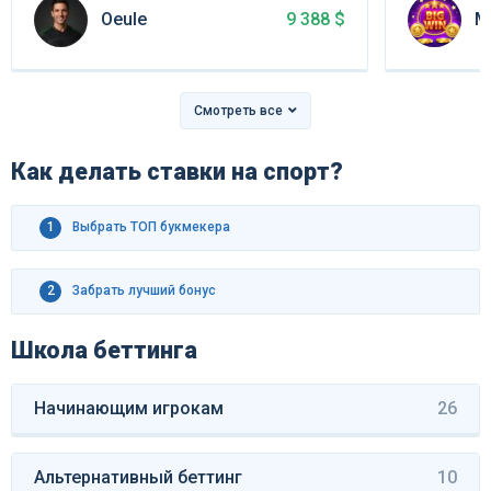
Oeule
M
9 388 $
Смотреть все
Как делать ставки на спорт?
1
Выбрать ТОП букмекера
2
Забрать лучший бонус
Школа беттинга
Начинающим игрокам
26
Альтернативный беттинг
10