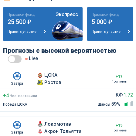
Экспресс
Призовой фонд
Призовой фонд
25 500 ₽
5 000 ₽
Принять участие
Принять участие
Прогнозы с высокой вероятностью
Live
ЦСКА
+17
Ростов
Прогнозов
Завтра
КФ
1.72
+4
Чел
.
поставили
59%
Победа ЦСКА
Шансы
Локомотив
+15
Акрон Тольятти
Прогнозов
Завтра