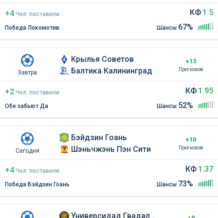
КФ
1.5
+4
Чел
.
поставили
67%
Победа Локомотив
Шансы
Крылья Советов
+13
Балтика Калининград
Прогнозов
Завтра
КФ
1.95
+2
Чел
.
поставили
52%
Обе забьют Да
Шансы
Бэйдзин Гоань
+10
Шэньчжэнь Пэн Сити
Прогнозов
Сегодня
КФ
1.37
+4
Чел
.
поставили
73%
Победа Бэйдзин Гоань
Шансы
Универсидад Гвадалахара