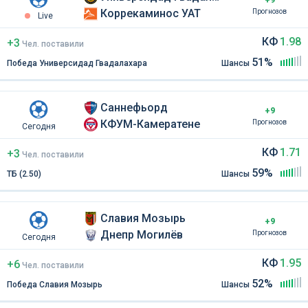
+9
Коррекаминос УАТ
Прогнозов
Live
КФ
1.98
+3
Чел
.
поставили
51%
Победа Универсидад Гвадалахара
Шансы
Саннефьорд
+9
КФУМ-Камератене
Прогнозов
Сегодня
КФ
1.71
+3
Чел
.
поставили
59%
ТБ (2.50)
Шансы
Славия Мозырь
+9
Днепр Могилёв
Прогнозов
Сегодня
КФ
1.95
+6
Чел
.
поставили
52%
Победа Славия Мозырь
Шансы