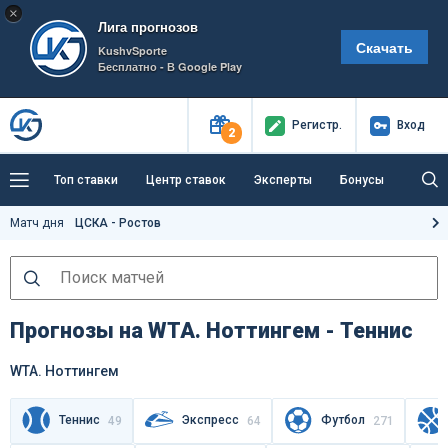
×
Лига прогнозов
Скачать
KushvSporte
Бесплатно - В Google Play
Регистр
.
Вход
2
Топ ставки
Центр ставок
Эксперты
Бонусы
Тренды
Букмекеры
Пресс-центр
Матч дня
ЦСКА - Ростов
Как тут заработать?
Прогнозы на WTA. Ноттингем - Теннис
WTA. Ноттингем
Теннис
Экспресс
Футбол
49
64
271