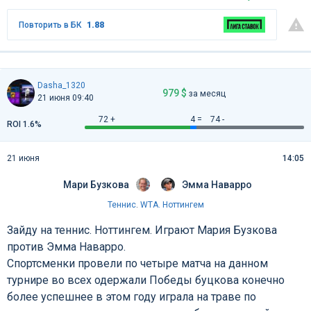
Повторить в БК
1.88
Dasha_1320
979 $
за месяц
21 июня 09:40
72 +
4 =
74 -
ROI 1.6%
21 июня
14:05
Мари Бузкова
Эмма Наварро
Теннис
.
WTA. Ноттингем
Зайду на теннис. Ноттингем. Играют Мария Бузкова
против Эмма Наварро.
Спортсменки провели по четыре матча на данном
турнире во всех одержали Победы буцкова конечно
более успешнее в этом году играла на траве по