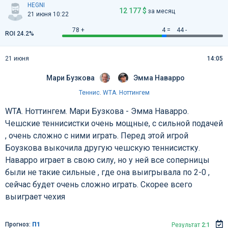
HEGNI
12 177 $
за месяц
21 июня 10:22
78 +
4 =
44 -
ROI 24.2%
21 июня
14:05
Мари Бузкова
Эмма Наварро
Теннис
.
WTA. Ноттингем
WTA. Ноттингем. Мари Бузкова - Эмма Наварро.
Чешские теннисистки очень мощные, с сильной подачей
, очень сложно с ними играть. Перед этой игрой
Боузкова выкочила другую чешскую теннисистку.
Наварро играет в свою силу, но у ней все соперницы
были не такие сильные , где она выигрывала по 2-0 ,
сейчас будет очень сложно играть. Скорее всего
выиграет чехия
Прогноз:
П1
Результат
2:1