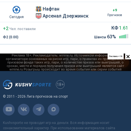
Нафтан
+9
Арсенал Дзержинск
Прогнозов
Сегодня
КФ
1.61
+2
Чел
.
поставили
63%
Ф2 (0.00)
Шансы
×
Реклама +18
18+
© 2011 - 2026 Лига прогнозов на спорт
Kushvsporte не проводит игр на деньги. Вся информация носит
ознакомительный характер. При использовании материалов сайта