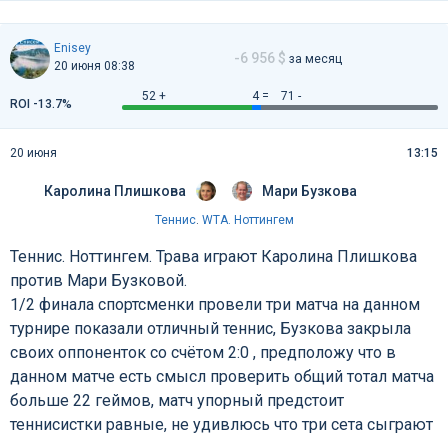
Enisey
-6 956 $
за месяц
20 июня 08:38
52 +
4 =
71 -
ROI -13.7%
20 июня
13:15
Каролина Плишкова
Мари Бузкова
Теннис
.
WTA. Ноттингем
Теннис. Ноттингем. Трава играют Каролина Плишкова
против Мари Бузковой.
1/2 финала спортсменки провели три матча на данном
турнире показали отличный теннис, Бузкова закрыла
своих оппоненток со счётом 2:0 , предположу что в
данном матче есть смысл проверить общий тотал матча
больше 22 геймов, матч упорный предстоит
теннисистки равные, не удивлюсь что три сета сыграют