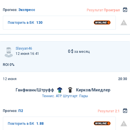
Прогноз:
Экспресс
Результат
Проиграл
Повторить в БК
130
Slavyan46
0 $
за месяц
12 июня 16:41
ROI 0%
12 июня
20:30
Ганфманн/Штруфф
Кирков/Миедлер
Теннис
.
ATP. Штутгарт. Пары
Прогноз:
П2
Результат
2:1
Повторить в БК
1.88