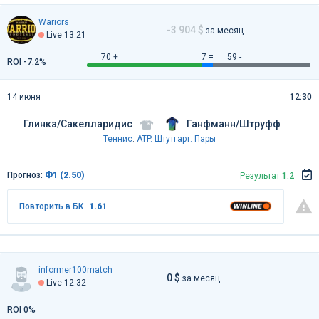
Wariors
-3 904 $
за месяц
Live 13:21
70 +
7 =
59 -
ROI -7.2%
14 июня
12:30
Глинка/Сакелларидис
Ганфманн/Штруфф
Теннис
.
ATP. Штутгарт. Пары
Прогноз:
Ф1 (2.50)
Результат
1:2
Повторить в БК
1.61
informer100match
0 $
за месяц
Live 12:32
ROI 0%