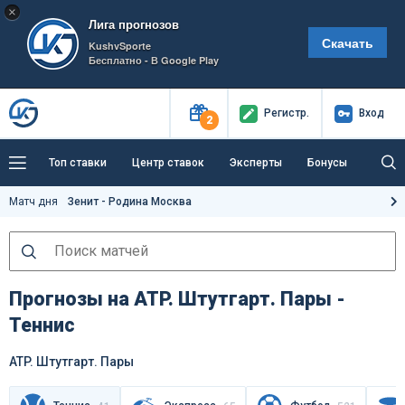
×
Лига прогнозов
Скачать
KushvSporte
Бесплатно - В Google Play
Регистр
.
Вход
2
Топ ставки
Центр ставок
Эксперты
Бонусы
Тренды
Букмекеры
Пресс-центр
Матч дня
Зенит - Родина Москва
Как тут заработать?
Прогнозы на ATP. Штутгарт. Пары -
Теннис
ATP. Штутгарт. Пары