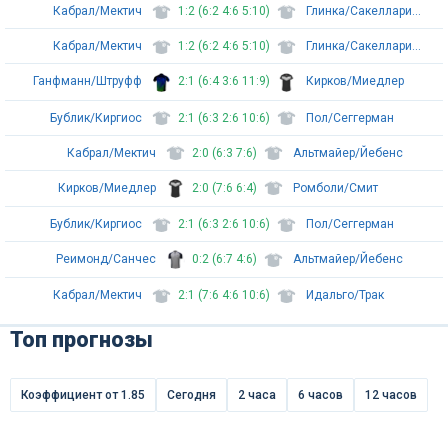
Кабрал/Мектич
1:2 (6:2 4:6 5:10)
Глинка/Сакелларидис
Кабрал/Мектич
1:2 (6:2 4:6 5:10)
Глинка/Сакелларидис
Ганфманн/Штруфф
2:1 (6:4 3:6 11:9)
Кирков/Миедлер
Бублик/Киргиос
2:1 (6:3 2:6 10:6)
Пол/Сеггерман
Кабрал/Мектич
2:0 (6:3 7:6)
Альтмайер/Йебенс
Кирков/Миедлер
2:0 (7:6 6:4)
Ромболи/Смит
Бублик/Киргиос
2:1 (6:3 2:6 10:6)
Пол/Сеггерман
Реимонд/Санчес
0:2 (6:7 4:6)
Альтмайер/Йебенс
Кабрал/Мектич
2:1 (7:6 4:6 10:6)
Идальго/Трак
Топ прогнозы
Коэффициент от 1.85
Сегодня
2 часа
6 часов
12 часов