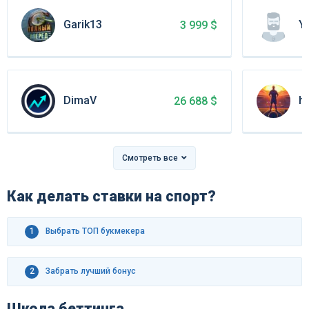
Garik13
Ya_
3 999 $
DimaV
hi
26 688 $
Смотреть все
Как делать ставки на спорт?
1
Выбрать ТОП букмекера
2
Забрать лучший бонус
Школа беттинга