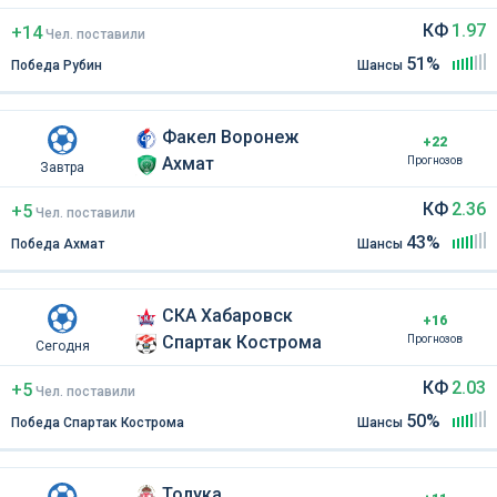
КФ
1.97
+14
Чел
.
поставили
51%
Победа Рубин
Шансы
Факел Воронеж
+22
Ахмат
Прогнозов
Завтра
КФ
2.36
+5
Чел
.
поставили
43%
Победа Ахмат
Шансы
СКА Хабаровск
+16
Спартак Кострома
Прогнозов
Сегодня
КФ
2.03
+5
Чел
.
поставили
50%
Победа Спартак Кострома
Шансы
Толука