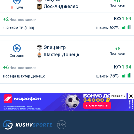
+11
Лос-Анджелес
Прогнозов
Live
КФ
1.59
+2
Чел
.
поставили
63%
1-й тайм ТБ (1.00)
Шансы
Эпицентр
+9
Шахтёр Донецк
Прогнозов
Сегодня
КФ
1.34
+6
Чел
.
поставили
75%
Победа Шахтёр Донецк
Шансы
×
Реклама +18
18+