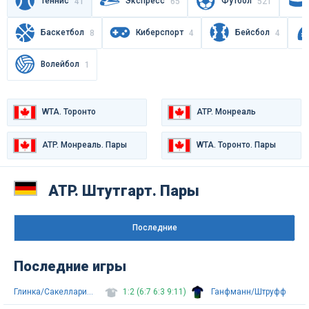
Теннис
Экспресс
Футбол
41
65
521
Баскетбол
Киберспорт
Бейсбол
8
4
4
Волейбол
1
WTA. Торонто
ATP. Монреаль
ATP. Монреаль. Пары
WTA. Торонто. Пары
ATP. Штутгарт. Пары
Последниe
Последние игры
Глинка/Сакелларидис
1:2 (6:7 6:3 9:11)
Ганфманн/Штруфф