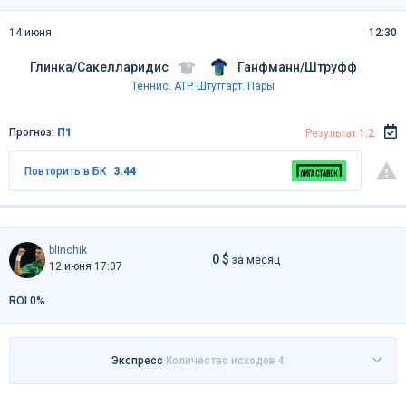
14 июня
12:30
Глинка/Сакелларидис
Ганфманн/Штруфф
Теннис
.
ATP. Штутгарт. Пары
Прогноз:
П1
Результат
1:2
Повторить в БК
3.44
blinchik
0 $
за месяц
12 июня 17:07
ROI 0%
Экспресс
Количество исходов 4