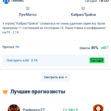
Теннис
18:00
Сегодня
Луз/Матос
Кабрал/Трэйси
У игрока "Кабрал/Трэйси" сложилась не очень удачная серия игр. Были
проиграны 11 состязаний из последних 16. Наша ставка и коэффициент
на П1 - 2.19
Прогноз:
П1
46%
Шансы
Повторить в БК
2.19
Смотреть все
Лучшие прогнозисты
Darkness27
Ji
15 380 $