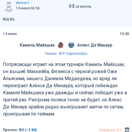
Winner1
0 $
за месяц
14 июня 06:56
ROI 0%
14 июня
15:30
Камиль Майхшак
Алекс Де Минаур
Теннис
.
ATP. Хертогенбос
Потрясающе играет на этом турнире Камиль Майхшак,
он вышиб Маккейба, Феликса с чёрной рожей Оже
Альясима, нашего Даниила Медведева, но вряд ли
переиграет Алекса Де Минаура, который побеждал
Камиля Майхшака уже дважды и сейчас победит уже в
третий раз. Разгрома поляка точно не будет, но Алекс
Де Минаур крайне редко выигрывает матчи по сетам,
проигрывая по геймам.
Прогноз:
Ф2 (-3.50)
Результат
2:1