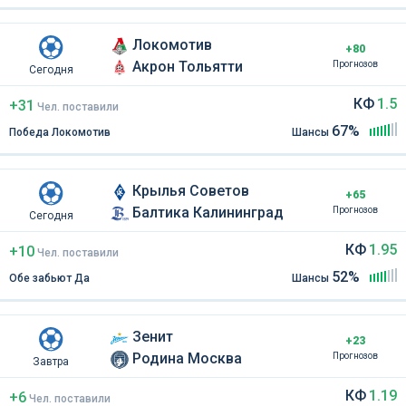
Локомотив
+80
Акрон Тольятти
Прогнозов
Сегодня
КФ
1.5
+31
Чел
.
поставили
67%
Победа Локомотив
Шансы
Крылья Советов
+65
Балтика Калининград
Прогнозов
Сегодня
КФ
1.95
+10
Чел
.
поставили
52%
Обе забьют Да
Шансы
Зенит
+23
Родина Москва
Прогнозов
Завтра
КФ
1.19
+6
Чел
.
поставили