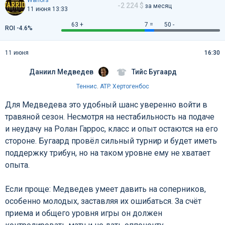
Wariors
-2 224 $
за месяц
11 июня 13:33
63 +
7 =
50 -
ROI -4.6%
11 июня
16:30
Даниил Медведев
Тийс Бугаард
Теннис
.
ATP. Хертогенбос
Для Медведева это удобный шанс уверенно войти в
травяной сезон. Несмотря на нестабильность на подаче
и неудачу на Ролан Гаррос, класс и опыт остаются на его
стороне. Бугаард провёл сильный турнир и будет иметь
поддержку трибун, но на таком уровне ему не хватает
опыта.
Если проще: Медведев умеет давить на соперников,
особенно молодых, заставляя их ошибаться. За счёт
приема и общего уровня игры он должен