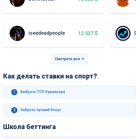
iseedeadpeople
D
12 527 $
Смотреть все
Как делать ставки на спорт?
1
Выбрать ТОП букмекера
2
Забрать лучший бонус
Школа беттинга