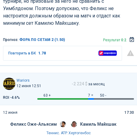
турнире, но призовые за него не сравнить с
Уимблдоном. Поэтому допускаю, что Феликс не
настроится должным образом на матч и отдаст как
минимум сет Камилю Майхшаку.
Прогноз:
ФОРА ПО СЕТАМ 2 (1.50)
Результат
0:2
Повторить в БК
1.78
Wariors
-2 224 $
за месяц
12 июня 12:51
63 +
7 =
50 -
ROI -4.6%
12 июня
17:30
Феликс Оже-Альясим
Камиль Майхшак
Теннис
.
ATP. Хертогенбос