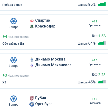
85%
Победа Зенит
Шансы
Спартак
+19
Краснодар
Прогнозов
Завтра
КФ
1.58
+4
Чел
.
поставили
64%
Обе забьют Да
Шансы
Динамо Москва
+16
Динамо Махачкала
Прогнозов
Завтра
КФ
2.23
+3
Чел
.
поставили
45%
Х2
Шансы
Рубин
+15
Оренбург
Прогнозов
Завтра