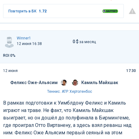
Повторить в БК
1.72
Winner1
0 $
за месяц
12 июня 16:38
ROI 0%
12 июня
17:30
Феликс Оже-Альясим
Камиль Майхшак
Теннис
.
ATP. Хертогенбос
В рамках подготовки к Уимблдону Феликс и Камиль
играют на траве. Не факт, что Камиль Майхшак
выиграет, но он дошёл до полуфинала в Бирмингеме,
где проиграл Отто Виртанену, а здесь взял реванш над
ним. Феликс Оже Альясим первый сеяный на этом