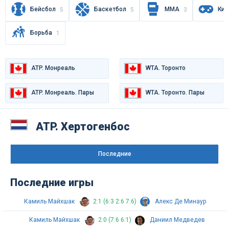
Бейсбол
Баскетбол
MMA
Киб
5
5
3
Борьба
1
ATP. Монреаль
WTA. Торонто
ATP. Монреаль. Пары
WTA. Торонто. Пары
WTA. Варшава
ATP. Хертогенбос
Последниe
Последние игры
Камиль Майхшак
2:1 (6:3 2:6 7:6)
Алекс Де Минаур
Камиль Майхшак
2:0 (7:6 6:1)
Даниил Медведев