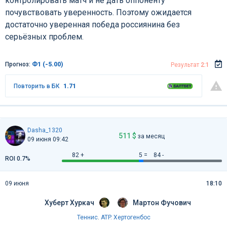
контролировать матч и не дать оппоненту
почувствовать уверенность. Поэтому ожидается
достаточно уверенная победа россиянина без
серьёзных проблем.
Прогноз:
Ф1 (-5.00)
Результат
2:1
Повторить в БК
1.71
Dasha_1320
511 $
за месяц
09 июня 09:42
82 +
5 =
84 -
ROI 0.7%
09 июня
18:10
Хуберт Хуркач
Мартон Фучович
Теннис
.
ATP. Хертогенбос