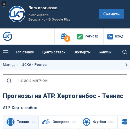
×
Лига прогнозов
Скачать
KushvSporte
Бесплатно - В Google Play
Регистр
.
Вход
2
Топ ставки
Центр ставок
Эксперты
Бонусы
Тренды
Букмекеры
Пресс-центр
Матч дня
ЦСКА - Ростов
Как тут заработать?
Прогнозы на ATP. Хертогенбос - Теннис
ATP. Хертогенбос
Теннис
Экспресс
Футбол
22
92
586