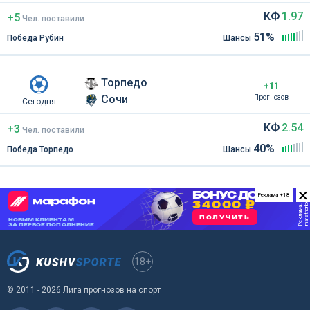
КФ
1.97
+5
Чел
.
поставили
51%
Победа Рубин
Шансы
Торпедо
+11
Сочи
Прогнозов
Сегодня
КФ
2.54
+3
Чел
.
поставили
40%
Победа Торпедо
Шансы
×
Реклама +18
18+
© 2011 - 2026 Лига прогнозов на спорт