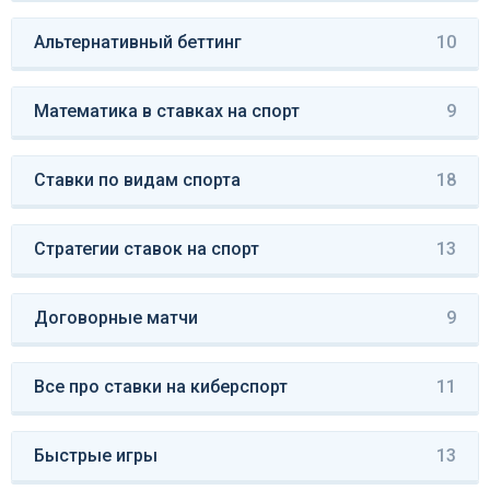
Альтернативный беттинг
10
Математика в ставках на спорт
9
Ставки по видам спорта
18
Стратегии ставок на спорт
13
Договорные матчи
9
Все про ставки на киберспорт
11
Быстрые игры
13