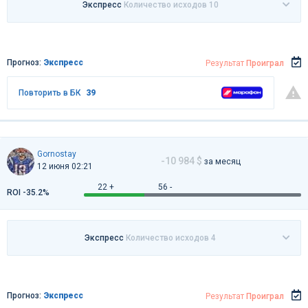
Экспресс
Количество исходов 10
Прогноз:
Экспресс
Результат
Проиграл
Повторить в БК
39
Gornostay
-10 984 $
за месяц
12 июня 02:21
22 +
56 -
ROI -35.2%
Экспресс
Количество исходов 4
Прогноз:
Экспресс
Результат
Проиграл