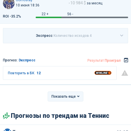
-10 984 $
за месяц
10 июня 18:36
22 +
56 -
ROI -35.2%
Экспресс
Количество исходов 4
Прогноз:
Экспресс
Результат
Проиграл
Повторить в БК
12
Показать еще
Прогнозы по трендам на Теннис