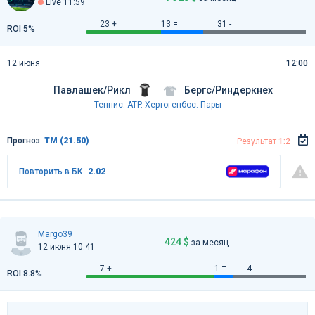
Live 11:59
23 +
13 =
31 -
ROI 5%
12 июня
12:00
Павлашек/Рикл
Бергс/Риндеркнех
Теннис
.
ATP. Хертогенбос. Пары
Прогноз:
ТМ (21.50)
Результат
1:2
Повторить в БК
2.02
Margo39
424 $
за месяц
12 июня 10:41
7 +
1 =
4 -
ROI 8.8%