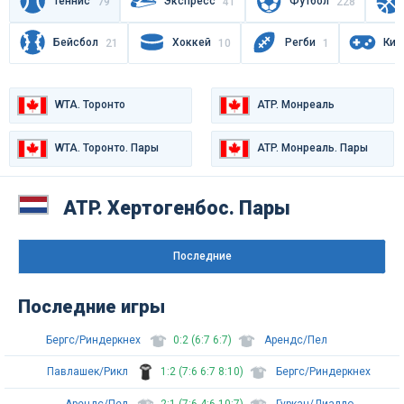
Теннис
Экспресс
Футбол
79
41
228
Бейсбол
Хоккей
Регби
Киб
21
10
1
WTA. Торонто
ATP. Монреаль
WTA. Торонто. Пары
ATP. Монреаль. Пары
WTA. Варшава. Пары
WTA. Варшава
ATP. Хертогенбос. Пары
Последниe
Последние игры
Бергс/Риндеркнех
0:2 (6:7 6:7)
Арендс/Пел
Павлашек/Рикл
1:2 (7:6 6:7 8:10)
Бергс/Риндеркнех