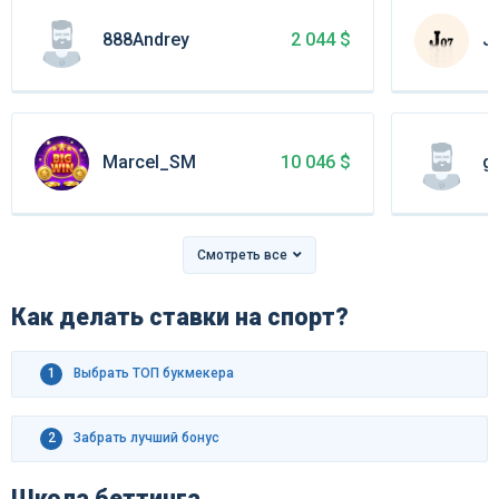
888Andrey
Ja
2 044 $
Marcel_SM
go
10 046 $
Смотреть все
Как делать ставки на спорт?
1
Выбрать ТОП букмекера
2
Забрать лучший бонус
Школа беттинга