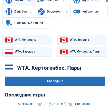
Теннис
Экспресс
Футбол
108
215
490
Бейсбол
Баскетбол
Киберспорт
20
12
11
Настольный теннис
1
ATP. Монреаль
WTA. Торонто
WTA. Варшава
ATP. Монреаль. Пары
WTA. Торонто. Пары
WTA. Варшава. Пары
WTA. Хертогенбос. Пары
Последниe
Последние игры
Аояма/Лянг
2:1 (6:2 2:6 10:7)
Нил/Олмос