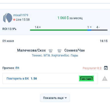
mixail1979
1 060 $
за месяц
Live 15:58
14 +
1 =
4 -
ROI 13.9%
09 июня
16:15
Малечкова/Скох
Сонмез/Чан
Теннис
.
WTA. Хертогенбос. Пары
Прогноз:
П1
Результат
0:2
Повторить в БК
1.56
Показать еще