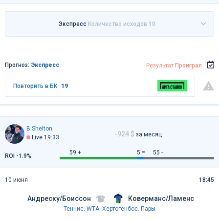
Экспресс
Количество исходов 10
Прогноз:
Экспресс
Результат
Проиграл
Повторить в БК
19
B.Shelton
-924 $
за месяц
Live 19:33
59 +
5 =
55 -
ROI -1.9%
10 июня
18:45
Андреску/Боиссон
Коверманс/Ламенс
Теннис
.
WTA. Хертогенбос. Пары