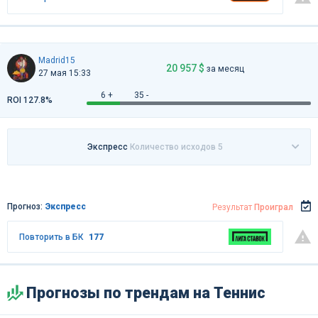
Madrid15
20 957 $
за месяц
27 мая 15:33
6 +
35 -
ROI 127.8%
Экспресс
Количество исходов 5
Прогноз:
Экспресс
Результат
Проиграл
Повторить в БК
177
Прогнозы по трендам на Теннис