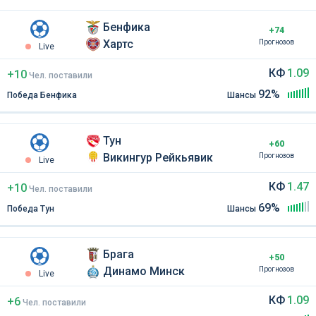
Бенфика
+74
Хартс
Прогнозов
Live
КФ
1.09
+10
Чел
.
поставили
92%
Победа Бенфика
Шансы
Тун
+60
Викингур Рейкьявик
Прогнозов
Live
КФ
1.47
+10
Чел
.
поставили
69%
Победа Тун
Шансы
Брага
+50
Динамо Минск
Прогнозов
Live
КФ
1.09
+6
Чел
.
поставили