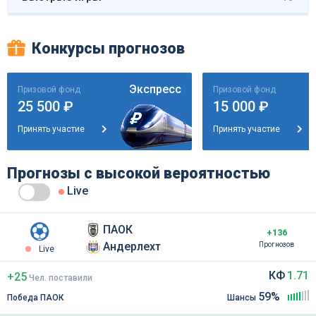
Конкурсы прогнозов
Экспресс
Призовой фонд
Призовой фонд
25 500 ₽
15 000 ₽
Принять участие
Принять участие
Прогнозы с высокой вероятностью
Live
ПАОК
+136
Андерлехт
Прогнозов
Live
КФ
1.71
+25
Чел
.
поставили
59%
Победа ПАОК
Шансы