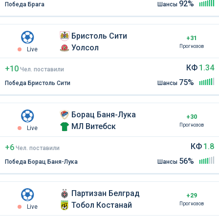
92%
Победа Брага
Шансы
Бристоль Сити
+31
Уолсол
Прогнозов
Live
КФ
1.34
+10
Чел
.
поставили
75%
Победа Бристоль Сити
Шансы
Борац Баня-Лука
+30
МЛ Витебск
Прогнозов
Live
КФ
1.8
+6
Чел
.
поставили
56%
Победа Борац Баня-Лука
Шансы
Партизан Белград
+29
Тобол Костанай
Прогнозов
Live