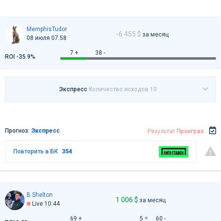
MemphisTudor
-6 455 $
за месяц
08 июля 07:58
7 +
38 -
ROI -35.9%
Экспресс
Количество исходов 10
Прогноз:
Экспресс
Результат
Проиграл
Повторить в БК
354
B.Shelton
1 006 $
за месяц
Live 10:44
69 +
5 =
60 -