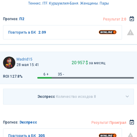
Теннис
.
ITF. Куршумлия-Баня. Женщины. Пары
Прогноз:
П2
Результат
2:0
Повторить в БК
2.09
Madrid15
20 957 $
за месяц
28 мая 15:41
6 +
35 -
ROI 127.8%
Экспресс
Количество исходов 8
Прогноз:
Экспресс
Результат
Проиграл
Повторить в БК
305