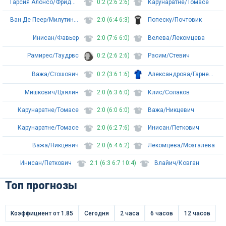
Гарсия Алонсо/Фридмен
0:2 (2:6 2:6)
Карунаратне/Томасе
Ван Де Пеер/Милутинович
2:0 (6:4 6:3)
Попеску/Почтовик
Инисан/Фавьер
2:0 (7:6 6:0)
Велева/Лекомцева
Рамирес/Таудрвс
0:2 (2:6 2:6)
Расим/Стевич
Важа/Стошович
0:2 (3:6 1:6)
Александрова/Гарневска
Мишкович/Цзялин
2:0 (6:3 6:0)
Клис/Солаков
Карунаратне/Томасе
2:0 (6:0 6:0)
Важа/Никцевич
Карунаратне/Томасе
2:0 (6:2 7:6)
Инисан/Петкович
Важа/Никцевич
2:0 (6:4 6:2)
Лекомцева/Мозгалева
Инисан/Петкович
2:1 (6:3 6:7 10:4)
Влайич/Ковган
Топ прогнозы
Коэффициент от 1.85
Сегодня
2 часа
6 часов
12 часов