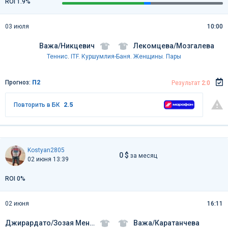
ROI 1.9%
03 июля
10:00
Важа/Никцевич
Лекомцева/Мозгалева
Теннис
.
ITF. Куршумлия-Баня. Женщины. Пары
Прогноз:
П2
Результат
2:0
Повторить в БК
2.5
Kostyan2805
0 $
за месяц
02 июня 13:39
ROI 0%
02 июня
16:11
Джирардато/Зозая Менендес
Важа/Каратанчева