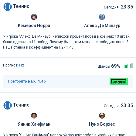
Теннис
23:35
Сегодня
Кэмерон Норри
Алекс Де Минаур
У игрока "Алекс Де Минаур" неплохой процент побед в крайних 13 играх,
было одержано 11 побед. Почему бы в этом матче не победить снова?
Наша ставка и коэффициент на П2 - 1.45
Прогноз:
П2
69%
Шансы
Повторить в БК
1.45
Теннис
23:35
Сегодня
Янник Ханфман
Нуно Борхес
У игрока "Янник Ханфман" неплохой процент побед в крайних 8 играх,