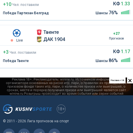
КФ
1.33
+10
Чел
.
поставили
76%
Победа Партизан Белград
Шансы
Твенте
+27
ДАК 1904
Прогнозов
Live
КФ
1.17
+3
Чел
.
поставили
86%
Победа Твенте
Шансы
×
Реклама +18
18+
© 2011 - 2026 Лига прогнозов на спорт