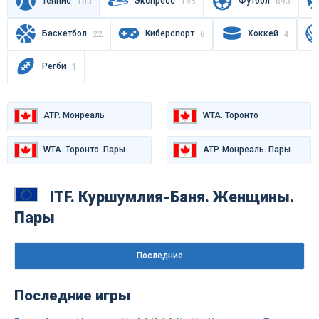
Теннис
Экспресс
Футбол
103
195
693
Баскетбол
Киберспорт
Хоккей
22
6
4
Регби
1
ATP. Монреаль
WTA. Торонто
WTA. Торонто. Пары
ATP. Монреаль. Пары
WTA. Варшава
WTA. Варшава. Пары
ITF. Куршумлия-Баня. Женщины.
Пары
Последниe
Последние игры