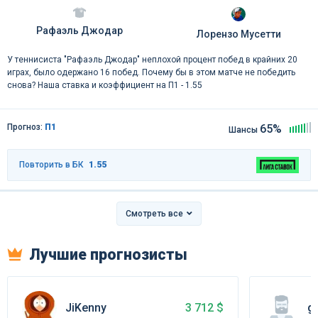
Рафаэль Джодар
Лорензо Мусетти
У теннисиста "Рафаэль Джодар" неплохой процент побед в крайних 20
играх, было одержано 16 побед. Почему бы в этом матче не победить
снова? Наша ставка и коэффициент на П1 - 1.55
Прогноз:
П1
65%
Шансы
Повторить в БК
1.55
Смотреть все
Лучшие прогнозисты
JiKenny
go
3 712 $