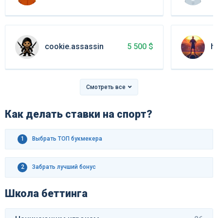
cookie.assassin
hi
5 500 $
Смотреть все
Как делать ставки на спорт?
1
Выбрать ТОП букмекера
2
Забрать лучший бонус
Школа беттинга