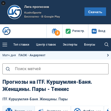
×
Лига прогнозов
Скачать
KushvSporte
Бесплатно - В Google Play
Регистр
.
Вход
2
Топ ставки
Центр ставок
Эксперты
Бонусы
Тренды
Букмекеры
Пресс-центр
Матч дня
ПАОК - Андерлехт
Как тут заработать?
Прогнозы на ITF. Куршумлия-Баня.
Женщины. Пары - Теннис
ITF. Куршумлия-Баня. Женщины. Пары