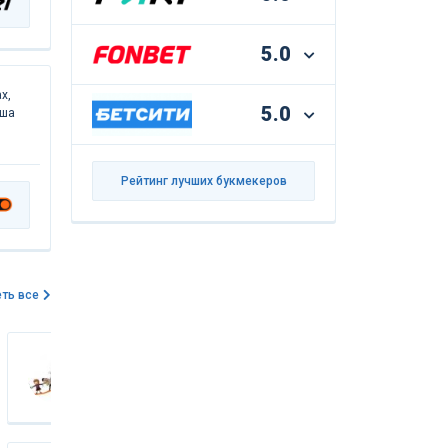
5.0
х,
5.0
аша
Рейтинг лучших букмекеров
ть все
NULADNENKO
16 190 $