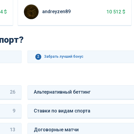
andreyzen89
84 $
10 512 $
спорт?
2
Забрать лучший бонус
26
Альтернативный беттинг
9
Ставки по видам спорта
13
Договорные матчи