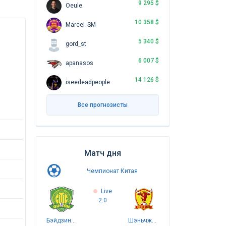
9 295 $
Oeule
10 358 $
Marcel_SM
5 340 $
gord_st
6 007 $
apanasos
14 126 $
iseedeadpeople
Все прогнозисты
Матч дня
Чемпионат Китая
Live
2:0
Бэйдзин Гоань
Шэньчжэнь Пэн Сити