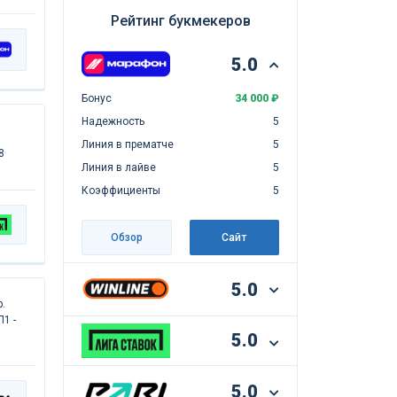
Рейтинг букмекеров
5.0
Бонус
34 000 ₽
Надежность
5
Линия в прематче
5
8
Линия в лайве
5
Коэффициенты
5
Обзор
Сайт
5.0
.
1 -
5.0
5.0