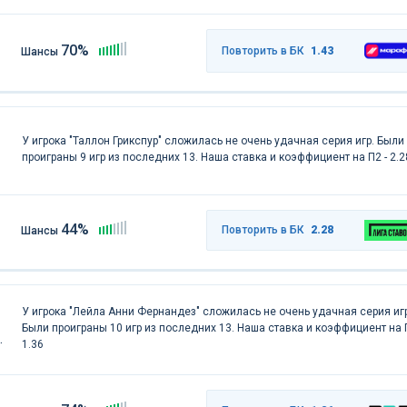
70%
Повторить в БК
1.43
Шансы
У игрока "Таллон Грикспур" сложилась не очень удачная серия игр. Были
проиграны 9 игр из последних 13. Наша ставка и коэффициент на П2 - 2.2
44%
Повторить в БК
2.28
Шансы
У игрока "Лейла Анни Фернандез" сложилась не очень удачная серия игр
Были проиграны 10 игр из последних 13. Наша ставка и коэффициент на П
1.36