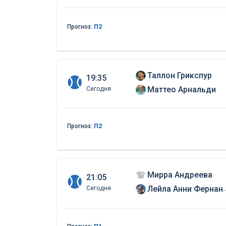
Прогноз:
П2
Таллон Грикспур
19:35
Маттео Арнальди
Сегодня
Прогноз:
П2
Мирра Андреева
21:05
Лейла Анни Фернандез
Сегодня