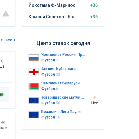
Йокогама Ф-Маринос - Кашима Антлерс
+36
Крылья Советов - Балтика Калининград
+36
ть все
Центр ставок сегодня
Чемпионат России. Премьер-лига
Футбол
7
х,
аша
Англия. Кубок лиги
Футбол
32
Чемпионат Беларуси. Высшая лига
Футбол
6
Товарищеские матчи клубов
Футбол
50
Live
Бразилия. Лига Паулиста до 20 лет
Футбол
16
них
ка и