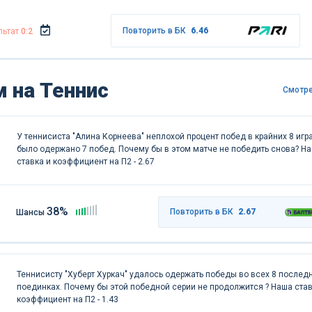
Повторить в БК
6.46
льтат
0:2
 на Теннис
Смотре
У теннисиста "Алина Корнеева" неплохой процент побед в крайних 8 игра
было одержано 7 побед. Почему бы в этом матче не победить снова? Н
ставка и коэффициент на П2 - 2.67
38%
Повторить в БК
2.67
Шансы
Теннисисту "Хуберт Хуркач" удалось одержать победы во всех 8 послед
поединках. Почему бы этой победной серии не продолжится ? Наша став
коэффициент на П2 - 1.43