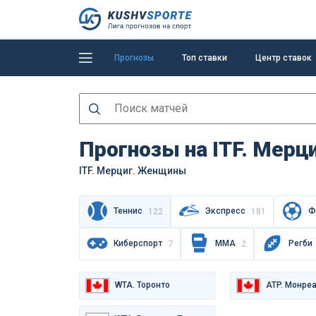
Прогнозы
Топ ставки
Центр ставок
Прогнозы на ITF. Мерц
ITF. Мерциг. Женщины
Теннис
Экспресс
Ф
122
181
Киберспорт
MMA
Регби
7
2
WTA. Торонто
ATP. Монре