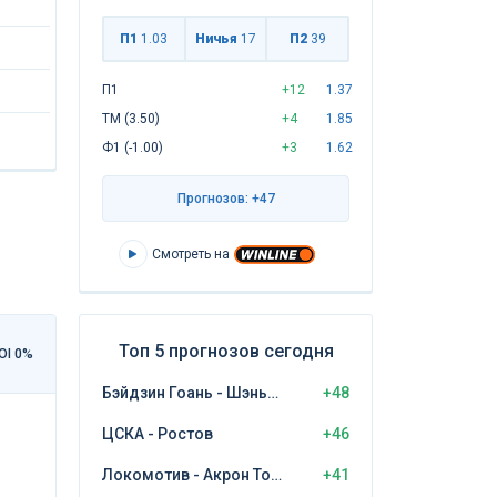
П1
1.03
Ничья
17
П2
39
П1
+12
1.37
ТМ (3.50)
+4
1.85
Ф1 (-1.00)
+3
1.62
Прогнозов: +47
Смотреть на
Топ 5 прогнозов сегодня
OI 0%
Бэйдзин Гоань - Шэньчжэнь Пэн Сити
+48
ЦСКА - Ростов
+46
Локомотив - Акрон Тольятти
+41