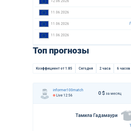
12.06.2026
11.06.2026
11.06.2026
11.06.2026
Топ прогнозы
Коэффициент от 1.85
Сегодня
2 часа
6 часов
informer100match
0 $
за месяц
Live 12:56
Тамила Гадамаури