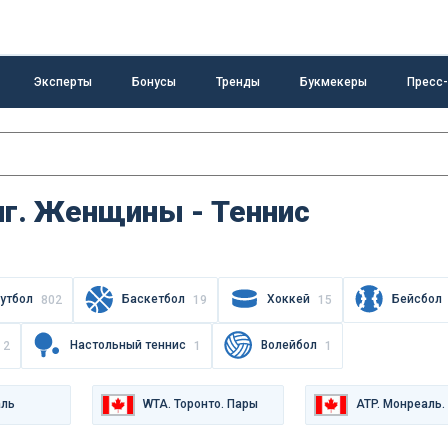
Эксперты
Бонусы
Тренды
Букмекеры
Пресс
иг. Женщины - Теннис
утбол
Баскетбол
Хоккей
Бейсбол
802
19
15
Настольный теннис
Волейбол
2
1
1
аль
WTA. Торонто. Пары
ATP. Монреаль.