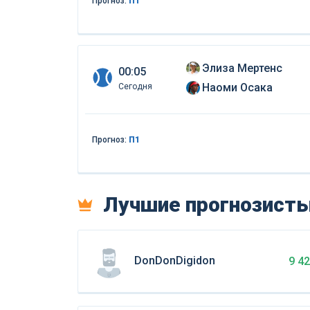
Прогноз:
П1
Элиза Мертенс
00:05
Наоми Осака
Сегодня
Прогноз:
П1
Лучшие прогнозист
DonDonDigidon
9 4