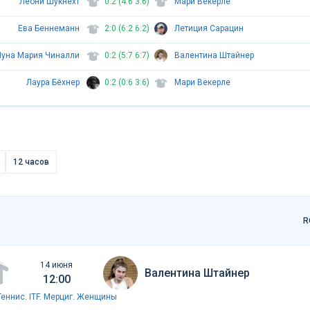
Леони Шукнехт
0:2 (4:6 3:6)
Мари Векерле
Ева Беннеманн
2:0 (6:2 6:2)
Летиция Сарацин
Луна Мария Чиналли
0:2 (5:7 6:7)
Валентина Штайнер
Лаура Бёхнер
0:2 (0:6 3:6)
Мари Векерле
12 часов
R
14 июня
Валентина Штайнер
12:00
Теннис
.
ITF. Мерциг. Женщины