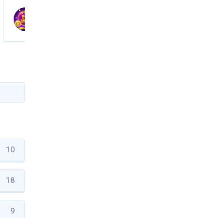
Marcel_SM
10 358 $
10
18
9