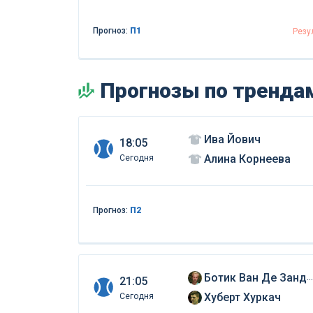
Прогноз:
П1
Резу
Прогнозы по трендам
Ива Йович
18:05
Алина Корнеева
Сегодня
Прогноз:
П2
Ботик Ван Де Зандшульп
21:05
Хуберт Хуркач
Сегодня