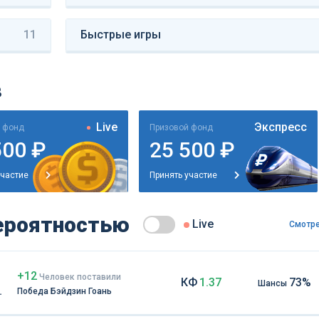
11
Быстрые игры
в
Live
Экспресс
 фонд
Призовой фонд
500 ₽
25 500 ₽
участие
Принять участие
ероятностью
Live
Смотре
+12
Чел
овек
поставили
КФ
1.37
73%
Шансы
Победа Бэйдзин Гоань