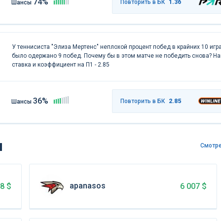
74%
Повторить в БК
1.36
Шансы
У теннисиста "Элиза Мертенс" неплохой процент побед в крайних 10 игра
было одержано 9 побед. Почему бы в этом матче не победить снова? Н
ставка и коэффициент на П1 - 2.85
36%
Повторить в БК
2.85
Шансы
ы
Смотре
apanasos
28 $
6 007 $