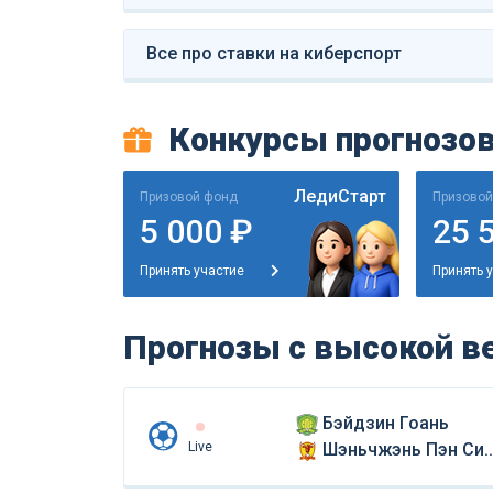
Все про ставки на киберспорт
Конкурсы прогнозо
ЛедиСтарт
Призовой фонд
Призовой
5 000 ₽
25 
Принять участие
Принять 
Прогнозы с высокой в
Бэйдзин Гоань
Live
Шэньчжэнь Пэн Сити