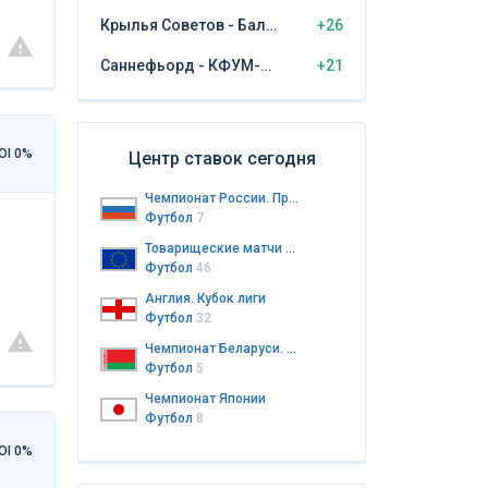
Крылья Советов - Балтика Калининград
+26
Саннефьорд - КФУМ-Камератене
+21
OI 0%
Центр ставок сегодня
Чемпионат России. Премьер-лига
Футбол
7
Товарищеские матчи клубов
Футбол
46
Англия. Кубок лиги
Футбол
32
Чемпионат Беларуси. Высшая лига
Футбол
5
Чемпионат Японии
Футбол
8
OI 0%