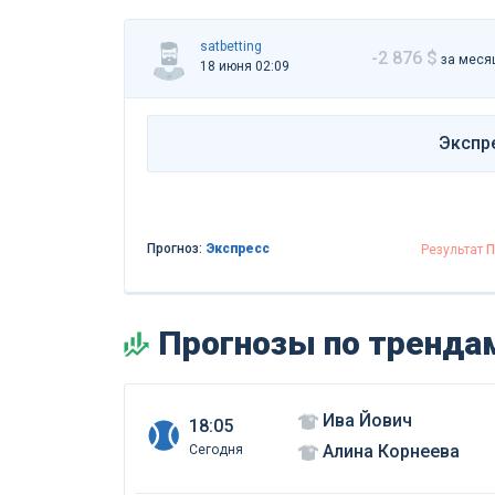
satbetting
-2 876 $
за меся
18 июня 02:09
Экспр
Прогноз:
Экспресс
Результат
П
Прогнозы по трендам
Ива Йович
18:05
Алина Корнеева
Сегодня