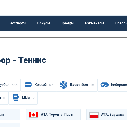
Эксперты
Бонусы
Тренды
Букмекеры
Пресс
ор - Теннис
утбол
Хоккей
Баскетбол
Киберспо
536
62
15
и
MMA
3
2
аль
WTA. Торонто. Пары
WTA. Варшава