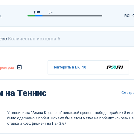
1 +
1 =
8 -
ROI -
ц
есс
Количество исходов 5
Повторить в БК
10
роиграл
 на Теннис
Смотре
У теннисиста "Алина Корнеева" неплохой процент побед в крайних 8 игра
было одержано 7 побед. Почему бы в этом матче не победить снова? Н
ставка и коэффициент на П2 - 2.67