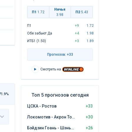
Ничья
П1
1.72
П2
5.43
3.98
П1
+9
1.72
Обе забьют Да
+4
1.98
ИТБ1 (1.50)
+3
1.89
Прогнозов: +33
Смотреть на
71.9%
Топ 5 прогнозов сегодня
ЦСКА - Ростов
+33
Локомотив - Акрон Тольятти
+30
Бэйдзин Гоань - Шэньчжэнь Пэн Сити
+26