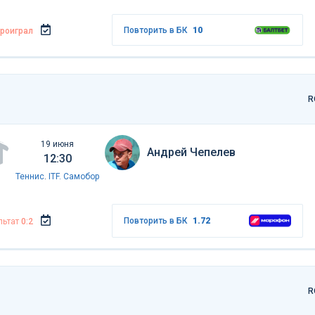
Повторить в БК
10
роиграл
R
19 июня
Андрей Чепелев
12:30
Теннис
.
ITF. Самобор
Повторить в БК
1.72
льтат
0:2
R