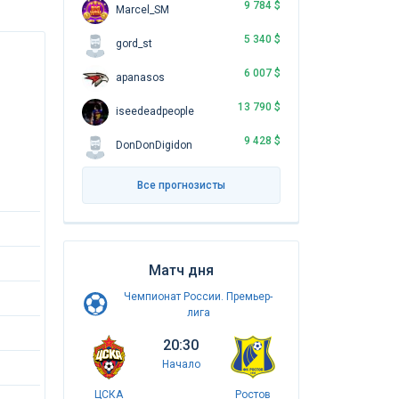
9 784 $
Marcel_SM
5 340 $
gord_st
6 007 $
apanasos
13 790 $
iseedeadpeople
9 428 $
DonDonDigidon
Все прогнозисты
Матч дня
Чемпионат России. Премьер-
лига
20:30
Начало
ЦСКА
Ростов