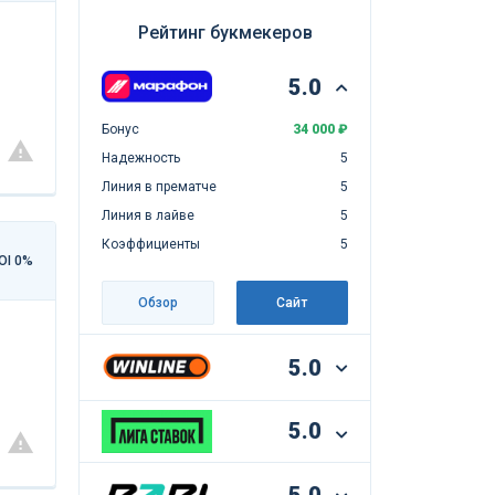
Рейтинг букмекеров
5.0
Бонус
34 000 ₽
Надежность
5
Линия в прематче
5
Линия в лайве
5
Коэффициенты
5
OI 0%
Обзор
Сайт
5.0
5.0