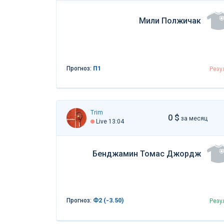
Мили Полжичак
Прогноз:
П1
Резу
Trim
0 $
за месяц
Live 13:04
Бенджамин Томас Джордж
Прогноз:
Ф2 (-3.50)
Резу