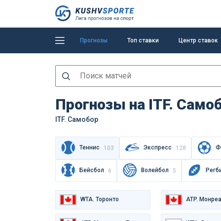
Прогнозы
Топ ставки
Центр ставок
Прогнозы на ITF. Самоб
ITF. Самобор
Теннис
Экспресс
Ф
103
128
Бейсбол
Волейбол
Регб
6
5
WTA. Торонто
ATP. Монре