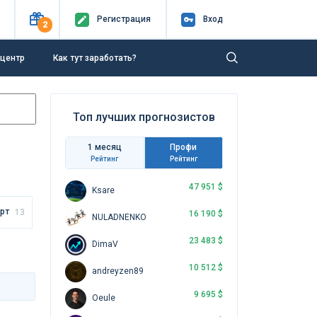
Регистр
ация
Вход
2
-центр
Как тут заработать?
Топ лучших прогнозистов
1 месяц
Профи
Рейтинг
Рейтинг
47 951 $
Ksare
рт
13
16 190 $
NULADNENKO
23 483 $
DimaV
10 512 $
andreyzen89
9 695 $
Oeule