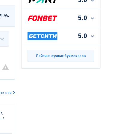
5.0
71.9%
5.0
5.0
Рейтинг лучших букмекеров
ть все
х,
аша