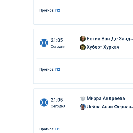
Прогноз:
П2
Ботик Ван Де Зандшульп
21:05
Хуберт Хуркач
Сегодня
Прогноз:
П2
Мирра Андреева
21:05
Лейла Анни Фернандез
Сегодня
Прогноз:
П1