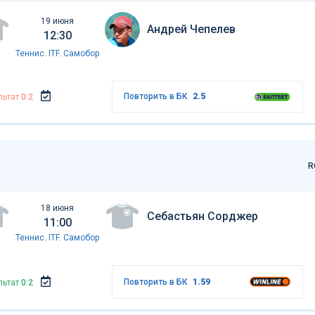
19 июня
Андрей Чепелев
12:30
Теннис
.
ITF. Самобор
Повторить в БК
2.5
льтат
0:2
R
18 июня
Себастьян Сорджер
11:00
Теннис
.
ITF. Самобор
Повторить в БК
1.59
льтат
0:2