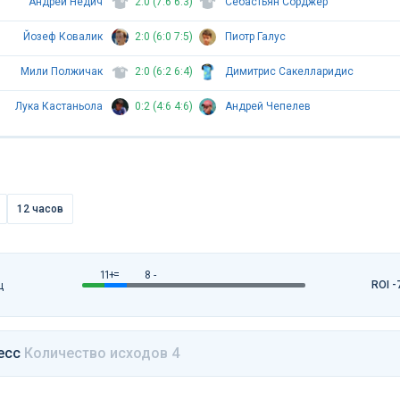
Андрей Недич
2:0 (7:6 6:3)
Себастьян Сорджер
Йозеф Ковалик
2:0 (6:0 7:5)
Пиотр Галус
Мили Полжичак
2:0 (6:2 6:4)
Димитрис Сакелларидис
Лука Кастаньола
0:2 (4:6 4:6)
Андрей Чепелев
12 часов
1 +
1 =
8 -
ROI -
ц
есс
Количество исходов 4