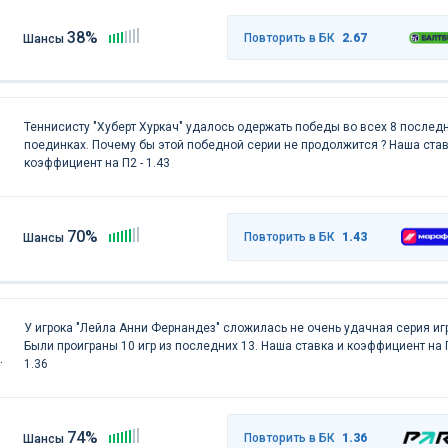
38%
Повторить в БК
2.67
Шансы
Теннисисту "Хуберт Хуркач" удалось одержать победы во всех 8 послед
поединках. Почему бы этой победной серии не продолжится ? Наша став
коэффициент на П2 - 1.43
70%
Повторить в БК
1.43
Шансы
У игрока "Лейла Анни Фернандез" сложилась не очень удачная серия игр
Были проиграны 10 игр из последних 13. Наша ставка и коэффициент на П
1.36
74%
Повторить в БК
1.36
Шансы