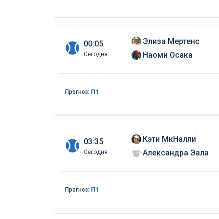
Элиза Мертенс
00:05
Наоми Осака
Сегодня
Прогноз:
П1
Кэти МкНалли
03:35
Александра Эала
Сегодня
Прогноз:
П1