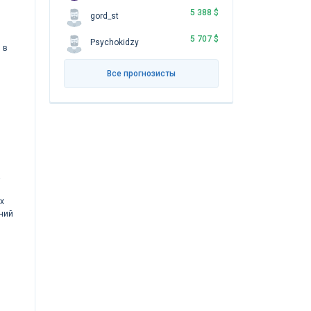
5 388 $
gord_st
5 707 $
Psychokidzy
 в
Все прогнозисты
а
х
ний