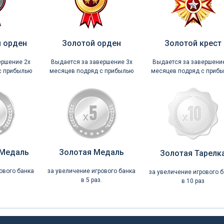
 орден
Золотой орден
Золотой крест
ершение 2x
Выдается за завершение 3x
Выдается за завершени
с прибылью
месяцев подряд с прибылью
месяцев подряд с приб
 Медаль
Золотая Медаль
Золотая Тарелк
ового банка
за увеличение игрового банка
за увеличение игрового 
а
в 5 раз.
в 10 раз