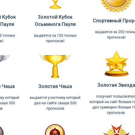
 Кубок
Золотой Кубок
Спортивный Прор
 Пауля
Осьминога Пауля
выдается за 250 точн
0 точных
выдается за 150 точных
прогнозов!
в!
прогнозов!
Золотая Звезд
я Чаша
Золотая Чаша
получает пользовател
ку который
выдается участнику который
который на сайт больше г
выше 300
дал на сайте свыше 500
дал суммарно больше 1
ов
прогнозов
прогнозов.