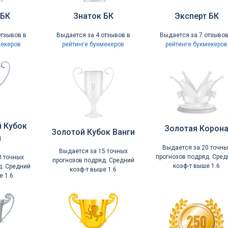
 БК
Знаток БК
Эксперт БК
отзывов в
Выдается за 4 отзывов в
Выдается за 7 отзывов
мекеров
рейтинге букмекеров
рейтинге букмекеров
 Кубок
Золотая Корон
Золотой Кубок Ванги
и
Выдается за 20 точны
Выдается за 15 точных
прогнозов подряд. Сред
0 точных
прогнозов подряд. Средний
коэф-т выше 1.6
д. Средний
коэф-т выше 1.6
е 1.6