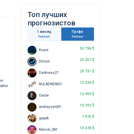
Топ лучших
прогнозистов
1 месяц
Профи
Рейтинг
Рейтинг
55 736 $
Ksare
25 207 $
DimaV
20 731 $
Darkness27
лю
15 326 $
NULADNENKO
сайте
12 959 $
Oeule
10 292 $
andreyzen89
7 876 $
gepak
10 478 $
Marcel_SM