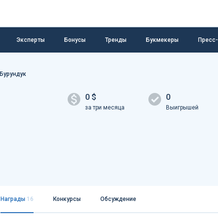
Эксперты
Бонусы
Тренды
Букмекеры
Пресс
 Бурундук
0 $
0
за три месяца
Выигрышей
Награды
16
Конкурсы
Обсуждение