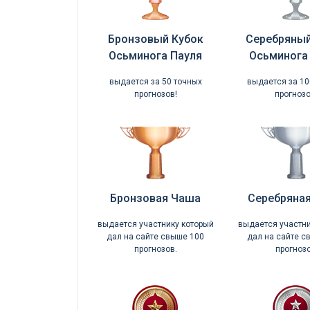
Бронзовый Кубок
Серебряный
Осьминога Пауля
Осьминога
выдается за 50 точных
выдается за 10
прогнозов!
прогнозо
Бронзовая Чаша
Серебряна
выдается участнику который
выдается участни
дал на сайте свыше 100
дал на сайте с
прогнозов.
прогноз