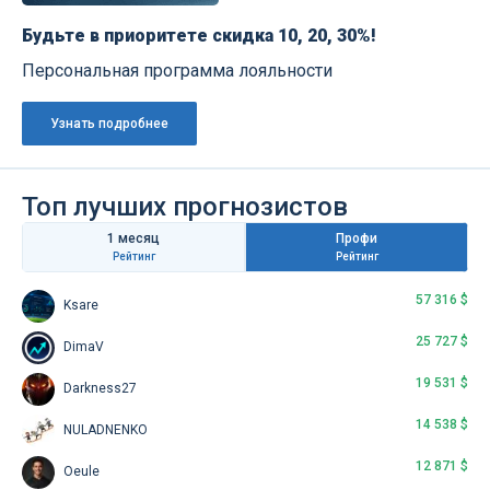
Будьте в приоритете скидка 10, 20, 30%!
Персональная программа лояльности
Узнать подробнее
Топ лучших прогнозистов
1 месяц
Профи
Рейтинг
Рейтинг
57 316 $
Ksare
25 727 $
DimaV
19 531 $
Darkness27
14 538 $
NULADNENKO
12 871 $
Oeule