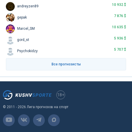
10 932 $
andreyzen89
7 876 $
gepak
10 635 $
Marcel_SM
5 936 $
gord_st
5 707 $
Psychokidzy
Все прогнозисты
18+
© 2011 - 2026 Лига прогнозов на спорт