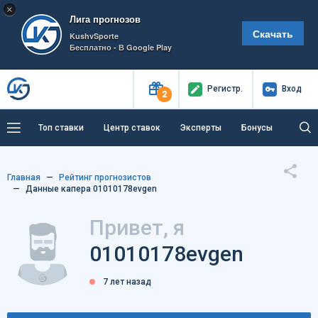
×
Лига прогнозов
Скачать
KushvSporte
Бесплатно - В Google Play
Регистр
.
Вход
2
Топ ставки
Центр ставок
Эксперты
Бонусы
Тренды
Букмекеры
Пресс-центр
Главная
Рейтинг прогнозистов
Как тут заработать?
Данные капера 01010178evgen
Привет, я
01010178evgen
7 лет назад