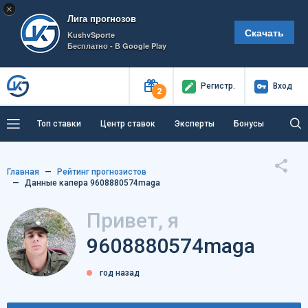
×
Лига прогнозов
Скачать
KushvSporte
Бесплатно - В Google Play
Регистр
.
Вход
2
Топ ставки
Центр ставок
Эксперты
Бонусы
Тренды
Букмекеры
Пресс-центр
Главная
Рейтинг прогнозистов
Как тут заработать?
Данные капера 9608880574maga
Привет, я
9608880574maga
год назад