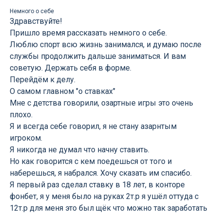
Немного о себе
Здравствуйте!
Пришло время рассказать немного о себе.
Люблю спорт всю жизнь занимался, и думаю после
службы продолжить дальше заниматься. И вам
советую. Держать себя в форме.
Перейдём к делу.
О самом главном "о ставках"
Мне с детства говорили, озартные игры это очень
плохо.
Я и всегда себе говорил, я не стану азарнтым
игроком.
Я никогда не думал что начну ставить.
Но как говорится с кем поедешься от того и
наберешься, я набрался. Хочу сказать им спасибо.
Я первый раз сделал ставку в 18 лет, в конторе
фонбет, я у меня было на руках 2т.р я ушёл оттуда с
12т.р для меня это был щёк что можно так заработать