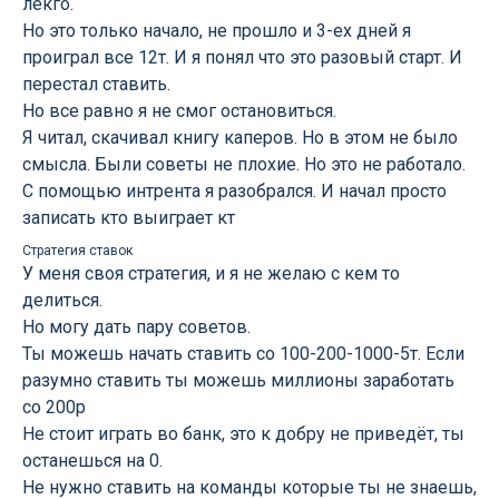
лекго.
Но это только начало, не прошло и 3-ех дней я
проиграл все 12т. И я понял что это разовый старт. И
перестал ставить.
Но все равно я не смог остановиться.
Я читал, скачивал книгу каперов. Но в этом не было
смысла. Были советы не плохие. Но это не работало.
С помощью интрента я разобрался. И начал просто
записать кто выиграет кт
Стратегия ставок
У меня своя стратегия, и я не желаю с кем то
делиться.
Но могу дать пару советов.
Ты можешь начать ставить со 100-200-1000-5т. Если
разумно ставить ты можешь миллионы заработать
со 200р
Не стоит играть во банк, это к добру не приведёт, ты
останешься на 0.
Не нужно ставить на команды которые ты не знаешь,