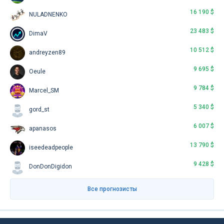
16 190 $
NULADNENKO
23 483 $
DimaV
10 512 $
andreyzen89
9 695 $
Oeule
9 784 $
Marcel_SM
5 340 $
gord_st
6 007 $
apanasos
13 790 $
iseedeadpeople
9 428 $
DonDonDigidon
Все прогнозисты