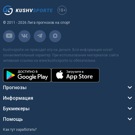
18+
© 2011 - 2026 Лига прогнозов на спорт
Kushvsporte не проводит игр на деньги. Вся информация носит
ознакомительный характер. При использовании материалов сайта
активная ссылка на www.kushvsporte.ru обязательна
Прогнозы
Информация
Букмекеры
Помощь
Как тут заработать?