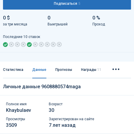
Подписаться
5
0 $
0
0 %
за три месяца
Выигрышей
Проход
Последние 10 ставок
Статистика
Данные
Прогнозы
Награды
11
Личные данные 9608880574maga
Полное имя
Возраст
Khaybulaev
30
Просмотры
Зарегистрирован на сайте
3509
7 лет назад