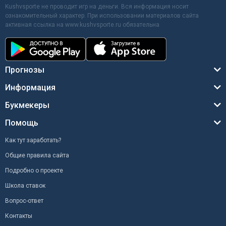
Kushvsporte не проводит игр на деньги. Вся информация носит
ознакомительный характер. При использовании материалов сайта
активная ссылка на www.kushvsporte.ru обязательна
Прогнозы
Информация
Букмекеры
Помощь
Как тут заработать?
Общие правила сайта
Подробно о проекте
Школа ставок
Вопрос-ответ
Контакты