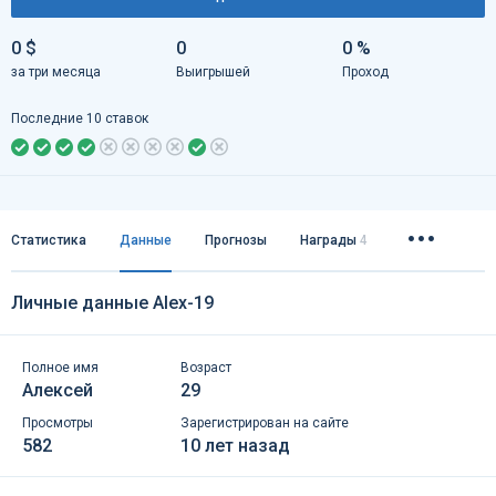
0 $
0
0 %
за три месяца
Выигрышей
Проход
Последние 10 ставок
Статистика
Данные
Прогнозы
Награды
4
Личные данные Alex-19
Полное имя
Возраст
Алексей
29
Просмотры
Зарегистрирован на сайте
582
10 лет назад