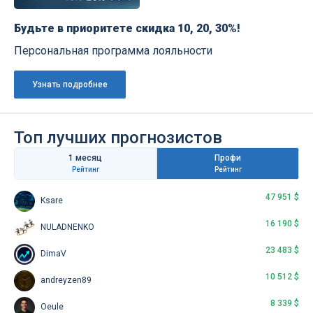
Будьте в приоритете скидка 10, 20, 30%!
Персональная программа лояльности
Узнать подробнее
Топ лучших прогнозистов
1 месяц
Профи
Рейтинг
Рейтинг
47 951 $
Ksare
16 190 $
NULADNENKO
23 483 $
DimaV
10 512 $
andreyzen89
8 339 $
Oeule