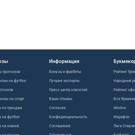
озы
Информация
Букмеке
ы прогнозов
Бонусы и фрибеты
Рейтинг бук
нозы на футбол
Лучшие эксперты
Народный р
огнозов
Пресс центр новостей
Рейтинг оф
нозы на спорт
Ваши отзывы
Все букмек
ы по трендам
Согласие
Winline
ы на футбол
Конфиденциальность
Марафон
 на хоккей
Соглашение
Лига Ставок