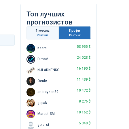
Топ лучших
прогнозистов
1 месяц
Профи
Рейтинг
Рейтинг
53 955 $
Ksare
24 023 $
DimaV
16 190 $
NULADNENKO
11 439 $
Oeule
10 472 $
andreyzen89
8 276 $
gepak
10 162 $
Marcel_SM
5 340 $
gord_st