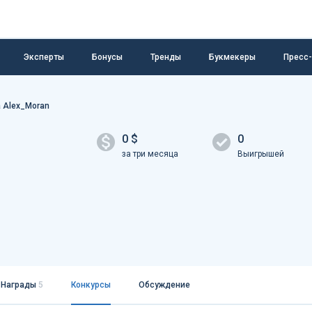
Эксперты
Бонусы
Тренды
Букмекеры
Пресс
 Alex_Moran
0 $
0
за три месяца
Выигрышей
Награды
5
Конкурсы
Обсуждение