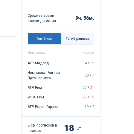
Среднее время
9ч. 56м.
ставки до матча
Топ-5 лиг
Топ-5 рынков
Чемпионат
Ставки
ATP. Мадрид
34
/
27
Чемпионат Англии.
33
/
7
Премьер-лига
ATP. Рим
27
/
21
WTA. Рим
26
/
15
ATP. Ролан Гаррос
19
/
7
18
В ср. прогнозов в
шт.
неделю