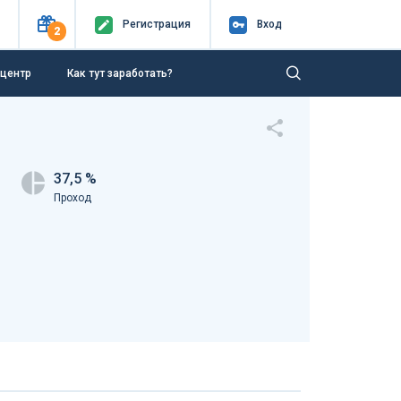
Регистр
ация
Вход
2
-центр
Как тут заработать?
37,5 %
Проход