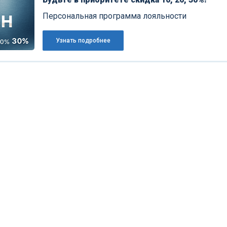
Персональная программа лояльности
Узнать подробнее