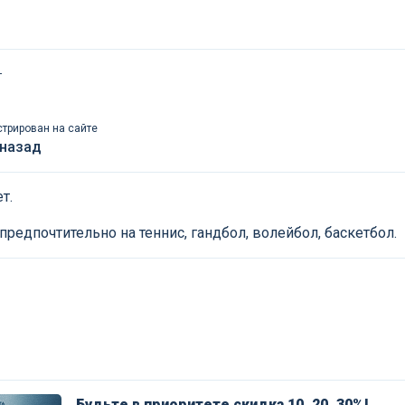
т
стрирован на сайте
 назад
т.
предпочтительно на теннис, гандбол, волейбол, баскетбол.
Будьте в приоритете скидка 10, 20, 30%!