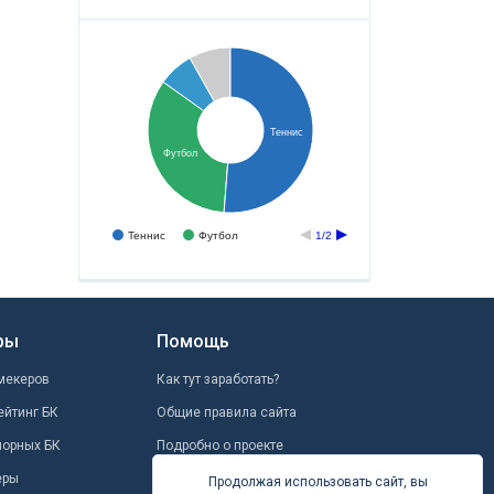
Теннис
Футбол
Теннис
Футбол
1/2
ры
Помощь
мекеров
Как тут заработать?
ейтинг БК
Общие правила сайта
шорных БК
Подробно о проекте
еры
Школа ставок
Продолжая использовать сайт, вы