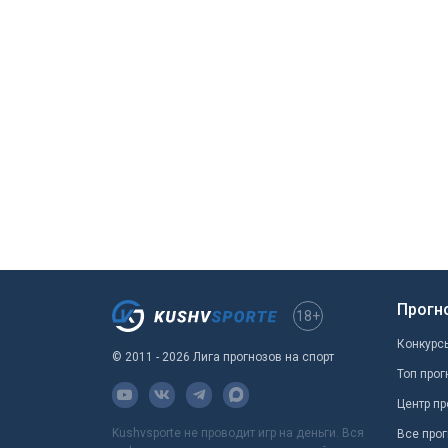
Прогн
18+
Конкурс
© 2011 - 2026 Лига прогнозов на спорт
Топ прог
Центр пр
Kushvsporte не проводит игр на деньги. Вся
Все прог