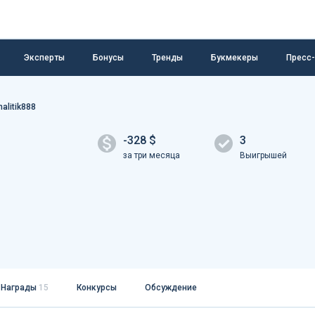
Эксперты
Бонусы
Тренды
Букмекеры
Пресс
alitik888
-328 $
3
за три месяца
Выигрышей
Награды
15
Конкурсы
Обсуждение