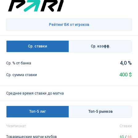
Рейтинг БК от игроков
Ср. ставки
Ср. коэфф.
4,0 %
Ср. % от банка
400 $
Ср. сумма ставки
Среднее время ставки до матча
Топ-5 лиг
Топ-5 рынков
Чемпионат
Ставки
Товарищеские матчи клубов
65
/
66