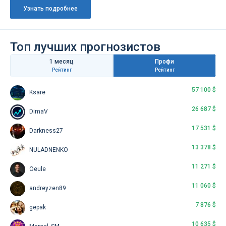
Узнать подробнее
Топ лучших прогнозистов
1 месяц
Профи
Рейтинг
Рейтинг
57 100 $
Ksare
26 687 $
DimaV
17 531 $
Darkness27
13 378 $
NULADNENKO
11 271 $
Oeule
11 060 $
andreyzen89
7 876 $
gepak
10 635 $