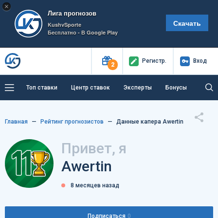
×
Лига прогнозов
Скачать
KushvSporte
Бесплатно - В Google Play
Регистр
.
Вход
2
Топ ставки
Центр ставок
Эксперты
Бонусы
Тренды
Букмекеры
Пресс-центр
Главная
Рейтинг прогнозистов
Данные капера Awertin
Как тут заработать?
Привет, я
Awertin
8 месяцев назад
Подписаться
0