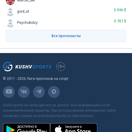
Marcel_SM
5 936 $
gord_st
5 707 $
Psychokidzy
Все прогнозисты
18+
© 2011 - 2026 Лига прогнозов на спорт
Kushvsporte не проводит игр на деньги. Вся информация носит
ознакомительный характер. При использовании материалов сайта
активная ссылка на www.kushvsporte.ru обязательна