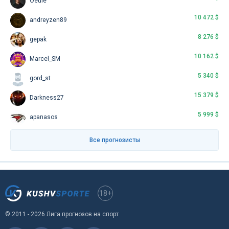
Oeule
10 472 $
andreyzen89
8 276 $
gepak
10 162 $
Marcel_SM
5 340 $
gord_st
15 379 $
Darkness27
5 999 $
apanasos
Все прогнозисты
18+
© 2011 - 2026 Лига прогнозов на спорт