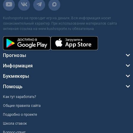
Kushvsporte не проводит игр на деньги. Вся информация носит
ознакомительный характер. При использовании материалов сайта
активная ссылка на www.kushvsporte.ru обязательна
Прогнозы
Информация
Букмекеры
Помощь
Как тут заработать?
Общие правила сайта
Подробно о проекте
Школа ставок
Вопрос-ответ