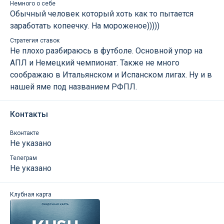
Немного о себе
Обычный человек который хоть как то пытается
заработать копеечку. На мороженое)))))
Стратегия ставок
Не плохо разбираюсь в футболе. Основной упор на
АПЛ и Немецкий чемпионат. Также не много
соображаю в Итальянском и Испанском лигах. Ну и в
нашей яме под названием РФПЛ.
Контакты
Вконтакте
Не указано
Телеграм
Не указано
Клубная карта